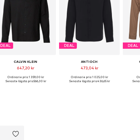
DEAL
DEAL
DEAL
CALVIN KLEIN
ANTIOCH
647,20 kr
473,04 kr
Ordinarie pris: 1 359,00 kr
Ordinarie pris: 1 025,00 kr
Or
Tillgängliga storlekar: S, M, L, XL, XXL
Tillgängliga storlekar: S, M, L
Tillg
Senaste lägsta pris:
566,30 kr
Senaste lägsta pris:
436,65 kr
Senas
Lägg till i varukorgen
Lägg till i varukorgen
Lägg