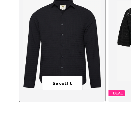
Se outfit
DEAL
Tillg