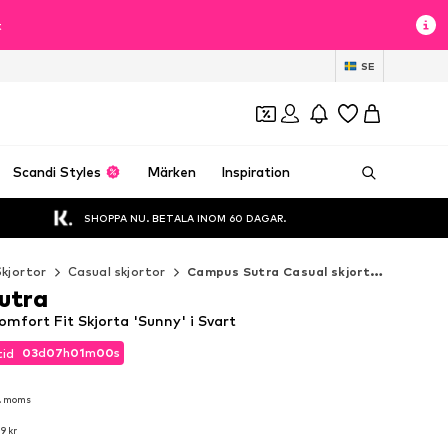
t
SE
Scandi Styles
Märken
Inspiration
SHOPPA NU. BETALA INOM 60 DAGAR.
Skjortor
Casual skjortor
Campus Sutra Casual skjortor
utra
fort Fit Skjorta 'Sunny' i Svart
03
d
07
h
00
m
58
s
tid
03
d
07
h
00
m
58
s
tid
l. moms
l. moms
9 kr
9 kr