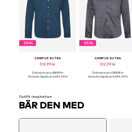
DEAL
DEAL
CAMPUS SUTRA
CAMPUS SUTRA
512,99 kr
512,99 kr
Ordinarie pris: 569,99 kr
Ordinarie pris: 569,99 kr
Tillgängliga storlekar: L, XL
Tillgängliga storlekar: L, XL
Senaste lägsta pris:
484,49 kr
Senaste lägsta pris:
484,49 kr
Lägg till i varukorgen
Lägg till i varukorgen
Outfit-inspiration
BÄR DEN MED