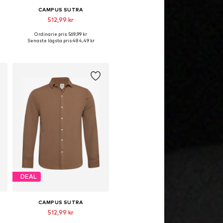
CAMPUS SUTRA
512,99 kr
Ordinarie pris: 569,99 kr
Tillgängliga storlekar: L, XL
Senaste lägsta pris:
484,49 kr
Lägg till i varukorgen
DEAL
CAMPUS SUTRA
512,99 kr