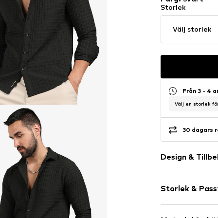
Storlek
Välj storlek
Från 3 - 4 
Välj en storlek f
30 dagars r
Design & Tillb
Neutrala färg
Storlek & Pas
Knappband
Ton-i ton-s
Ärmlängd: Lå
Knäppning