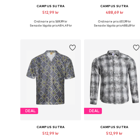
CAMPUS SUTRA
CAMPUS SUTRA
512,99 kr
488,69 kr
Ordinarie pris: 569,99 kr
Ordinarie pris: 651,99 kr
Tillgängliga storlekar: M, L, XL
Tillgängliga storlekar: M, L, XL
Senaste lägsta pris:
484,49 kr
Senaste lägsta pris:
488,69 kr
Lägg till i varukorgen
Lägg till i varukorgen
DEAL
DEAL
CAMPUS SUTRA
CAMPUS SUTRA
512,99 kr
512,99 kr