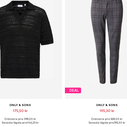
DEAL
ONLY & SONS
ONLY & SONS
175,50 kr
195,30 kr
Ordinarie pris: 399,00 kr
Ordinarie pris: 569,00 kr
ängliga storlekar: XS, S, M, L, XL
Tillgänglig i många storleka
Senaste lägsta pris:
146,25 kr
Senaste lägsta pris:
195,30 kr