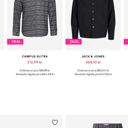
DEAL
DEAL
CAMPUS SUTRA
JACK & JONES
512,99 kr
368,10 kr
Ordinarie pris: 569,99 kr
Ordinarie pris: 685,00 kr
Tillgängliga storlekar: M, L
Tillgängliga storlekar: S, M, L, XL
Senaste lägsta pris:
484,49 kr
Senaste lägsta pris:
347,65 kr
Lägg till i varukorgen
Lägg till i varukorgen