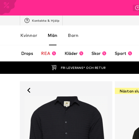
Kontakta & Hjälp
Kvinnor
Män
Barn
Drops
REA
Kläder
Skor
Sport
FRI LEVERANS* OCH RETUR
Nästan sl