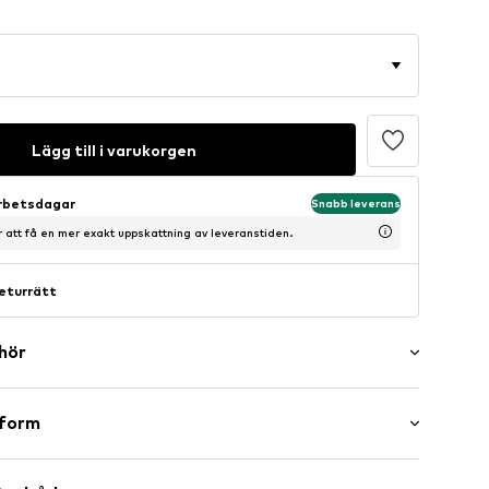
Lägg till i varukorgen
arbetsdagar
Snabb leverans
ör att få en mer exakt uppskattning av leveranstiden.
eturrätt
ehör
er
sform
ömmar
ng ärm