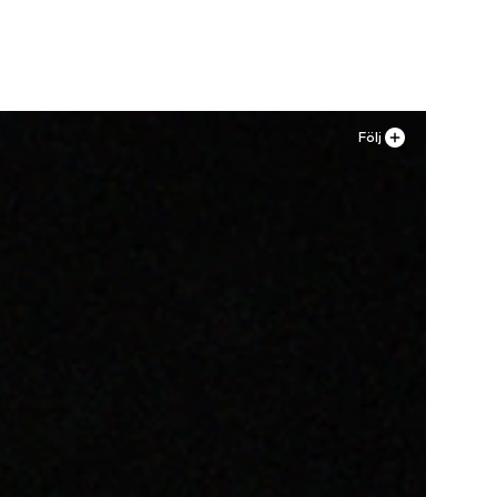
n
Följ