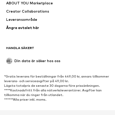
ABOUT YOU Marketplace
Jackor
Tröjor & stickat
Creator Collaborations
Underkläder
Blusar & tunikor
Leveransområde
Kappor
Kjolar
Ångra avtalet här
Badkläder
Sweat
Kavajer
Jumpsuits & overaller
Stora storlekar
Mammakläder
HANDLA SÄKERT
Tillfällen
Exklusiv
Upcycling
Din data är säker hos oss
SKOR
*Gratis leverans för beställningar från 449,00 kr, annars tillkommer
Nytt
Populärt
leverans- och serviceavgifter på 49,00 kr.
Lägsta totalpris de senaste 30 dagarna före prissänkningen.
Sneakers
Stövletter
****Kostnadsfritt från alla nätverksleverantörer. Avgifter kan
Pumps & högklackade skor
Stövlar
tillkomma när du ringer från utlandet.
******Alla priser inkl. moms.
Sandaler
Lågskor
Sportskor
Ballerinaskor