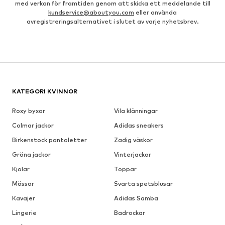
med verkan för framtiden genom att skicka ett meddelande till
kundservice@aboutyou.com
eller använda
avregistreringsalternativet i slutet av varje nyhetsbrev.
KATEGORI KVINNOR
Roxy byxor
Vila klänningar
Colmar jackor
Adidas sneakers
Birkenstock pantoletter
Zadig väskor
Gröna jackor
Vinterjackor
Kjolar
Toppar
Mössor
Svarta spetsblusar
Kavajer
Adidas Samba
Lingerie
Badrockar