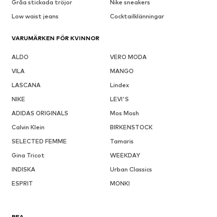
Gråa stickada tröjor
Nike sneakers
Low waist jeans
Cocktailklänningar
VARUMÄRKEN FÖR KVINNOR
ALDO
VERO MODA
VILA
MANGO
LASCANA
Lindex
NIKE
LEVI'S
ADIDAS ORIGINALS
Mos Mosh
Calvin Klein
BIRKENSTOCK
SELECTED FEMME
Tamaris
Gina Tricot
WEEKDAY
INDISKA
Urban Classics
ESPRIT
MONKI
REA