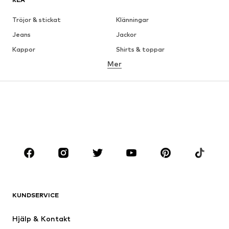
Tröjor & stickat
Klänningar
Jeans
Jackor
Kappor
Shirts & toppar
Mer
Byxor
Underkläder
Kjolar
Blusar & tunikor
Sweat
Kavajer
Badkläder
Jumpsuits & overaller
Stora storlekar
Skor
Sport
Accessoarer
Premium
KLÄDER
KUNDSERVICE
Nytt
Populärt
Klänningar
Jeans
Hjälp & Kontakt
Shirts & toppar
Byxor