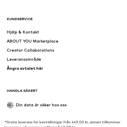
KLÄDER
KUNDSERVICE
Nytt
Populärt
Klänningar
Jeans
Hjälp & Kontakt
Shirts & toppar
Byxor
ABOUT YOU Marketplace
Jackor
Tröjor & stickat
Creator Collaborations
Underkläder
Blusar & tunikor
Leveransområde
Kappor
Kjolar
Ångra avtalet här
Badkläder
Sweat
Kavajer
Jumpsuits & overaller
Stora storlekar
Mammakläder
HANDLA SÄKERT
Tillfällen
Exklusiv
Upcycling
Din data är säker hos oss
SKOR
*Gratis leverans för beställningar från 449,00 kr, annars tillkommer
Nytt
Populärt