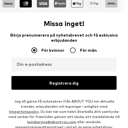
Missa inget!
Börja prenumerera på nyhetsbrevet och få exklusiva
erbjudanden
För kvinnor
För män
Din e-postadress
Registrera dig
Jag vill gärna få nyhetsbrev från ABOUT YOU om aktuella
trender, erbjudanden och kuponger i enlighet med
Integritetspolicy
. Du kan när som helst återkalla ditt samtycke
med verkan för framtiden genom att skicka ett meddelande till
kundservice@aboutyou.com
eller använda
avregistreringsalternativet i slutet av varje nyhetsbrev.