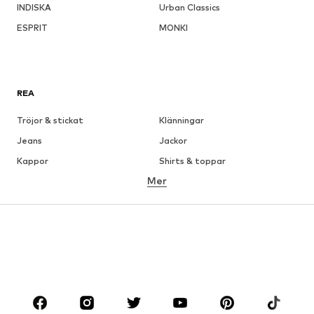
INDISKA
Urban Classics
ESPRIT
MONKI
REA
Tröjor & stickat
Klänningar
Jeans
Jackor
Kappor
Shirts & toppar
Mer
Byxor
Underkläder
Kjolar
Blusar & tunikor
Sweat
Kavajer
Badkläder
Jumpsuits & overaller
Stora storlekar
Skor
Sport
Accessoarer
Premium