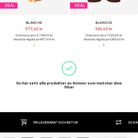
DEAL
DEAL
BLANCHE
BLANCHE
977,40 kr
365,40 kr
Ordinarie pris: 2 729,00 kr
Ordinarie pris: 1 025,00 kr
Senaste lägsta pris:
977,40 kr
Senaste lägsta pris:
365,40 kr
Du har sett alla produkter av Kvinnor som matchar dina
filter
FRI LEVERANS* OCH RETUR
30 D