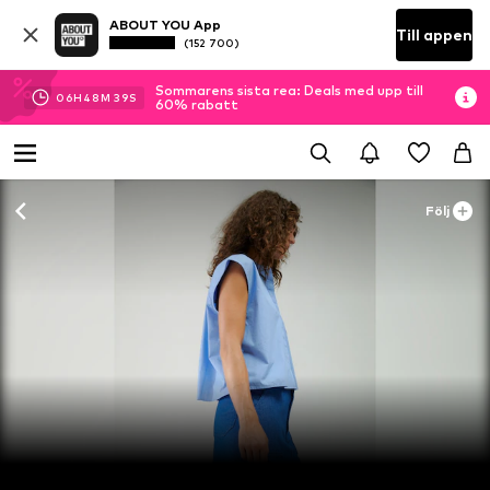
ABOUT YOU App
Till appen
(152 700)
Sommarens sista rea: Deals med upp till
06
H
48
M
38
S
60% rabatt
Följ