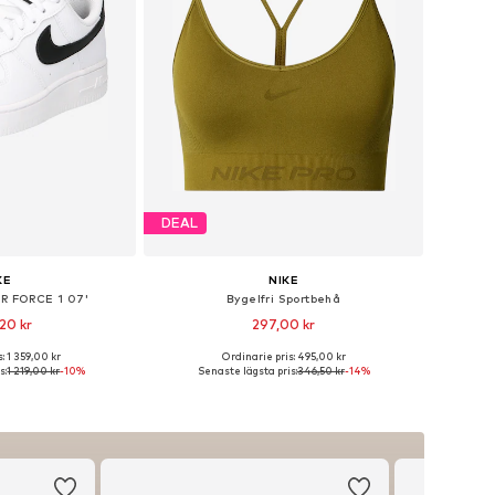
DEAL
KE
NIKE
IR FORCE 1 07'
Bygelfri Sportbehå
20 kr
297,00 kr
+
2
: 1 359,00 kr
Ordinarie pris: 495,00 kr
ånga storlekar
Tillgängliga storlekar: S, M, XL
s:
1 219,00 kr
-10%
Senaste lägsta pris:
346,50 kr
-14%
 varukorgen
Lägg till i varukorgen