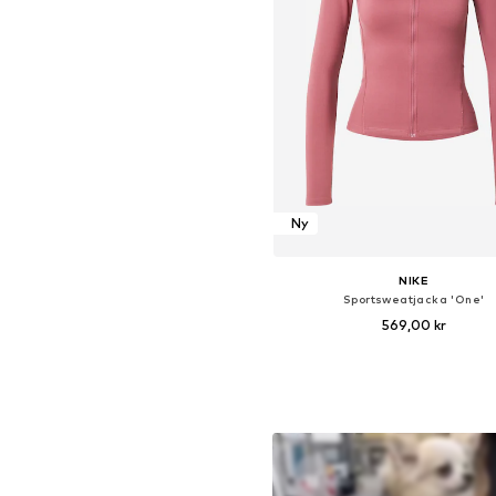
Ny
NIKE
Sportsweatjacka 'One'
569,00 kr
Tillgängliga storlekar: XS, S, M, 
Lägg till i varukorge