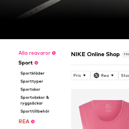
Alla reavaror
NIKE Online Shop
79
Sport
Sportkläder
Pris
Rea
Sto
Sporttyper
Sportskor
Sportväskor &
ryggsäckar
Sporttillbehör
REA