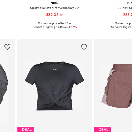
NIKE
NI
Sport sweatshirt 'Academy 25'
Skinny S
339,06 kr
285,7
+
1
Ordinarie pris: 484,37 kr
Ordinarie pri
L, XL
Tillgängliga storlekar: XS, S, M, L, XL, XXL
Tillgängliga storl
Senaste lägsta pris:
363,28 kr
-6%
Senaste lägsta 
n
Lägg till i varukorgen
Lägg till i
DEAL
DEAL