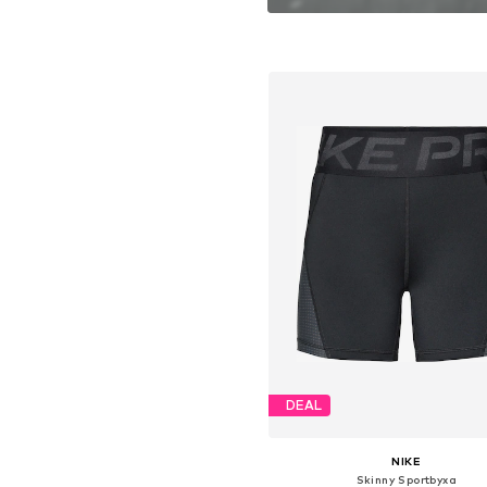
godkännande behöv
är sport som en liv
på gränsern
DEAL
NIKE
Skinny Sportbyxa