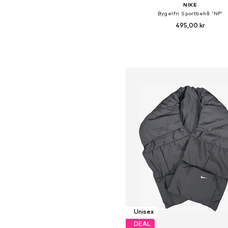
NIKE
Bygelfri Sportbehå 'NP'
495,00 kr
+
2
Tillgängliga storlekar: XS, S, M, 
Lägg till i varukorge
Unisex
DEAL