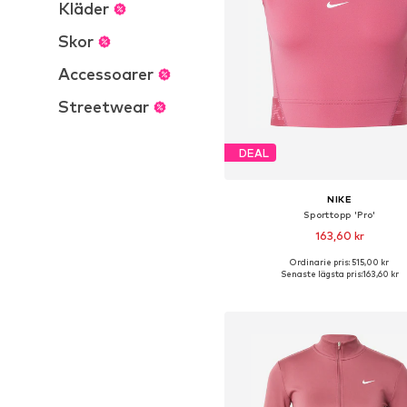
Kläder
Skor
Accessoarer
Streetwear
DEAL
NIKE
Sporttopp 'Pro'
163,60 kr
Ordinarie pris: 515,00 kr
Tillgängliga storlekar: M, L, 
Senaste lägsta pris:
163,60 kr
Lägg till i varukorge