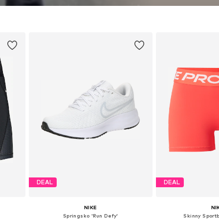
s. Ingen status quo. Det här
sstil, gjord för dem som tänjer
a och äger den de är.
DEAL
DEAL
NIKE
NI
Springsko 'Run Defy'
Skinny Sportb