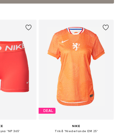
DEAL
KE
NIKE
yxa 'NP 365'
Trikå 'Niederlande EM 25'