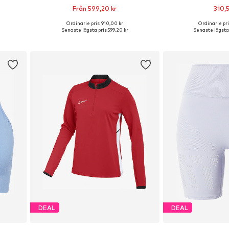
Från 599,20 kr
310,5
Ordinarie pris: 910,00 kr
Ordinarie pri
L, XL
Tillgänglig i många storlekar
Tillgängliga storl
Senaste lägsta pris:
599,20 kr
Senaste lägsta 
n
Lägg till i varukorgen
Lägg till i
DEAL
DEAL