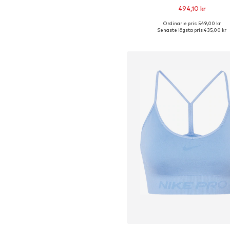
494,10 kr
Ordinarie pris: 549,00 kr
Tillgängliga storlekar: XS, S, M, 
Senaste lägsta pris:
435,00 kr
Lägg till i varukorge