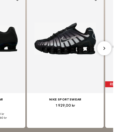
REA
AR
NIKE SPORTSWEAR
NI
1 929,00 kr
0 kr
Ordi
60 kr
Senast