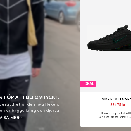
DEAL
R FÖR ATT BLI OMTYCKT.
NIKE SPORTSWE
Besatthet är den nya flexen.
831,75 kr
en är byggd kring den djärva
Ordinarie pris: 1 589,0
bryter regler med flit. Den
VISA MER
Senaste lägsta pris:
443,
 stil för människor som inte
er, de skapar dem. Inget