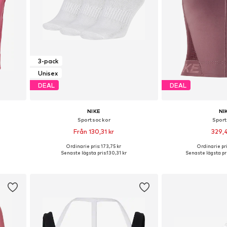
3-pack
Unisex
DEAL
DEAL
NIKE
NI
Sportsockor
Sport
Från 130,31 kr
329,
Ordinarie pris: 173,75 kr
Ordinarie pri
XL
Tillgängliga storlekar: 34-38, 38-42, 42-46, 46-50
Tillgängliga storlek
Senaste lägsta pris:
130,31 kr
Senaste lägsta pri
n
Lägg till i varukorgen
Lägg till i