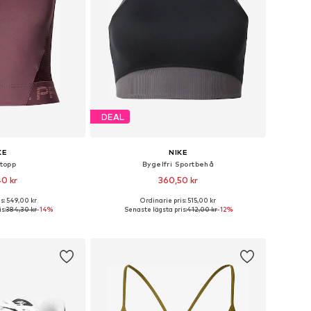
DEAL
KE
NIKE
topp
Bygelfri Sportbehå
40 kr
360,50 kr
s: 549,00 kr
Ordinarie pris: 515,00 kr
ar: XS, S, M, L, XL
Tillgängliga storlekar: XS, M, L, XL
s:
384,30 kr
-14%
Senaste lägsta pris:
412,00 kr
-12%
 varukorgen
Lägg till i varukorgen