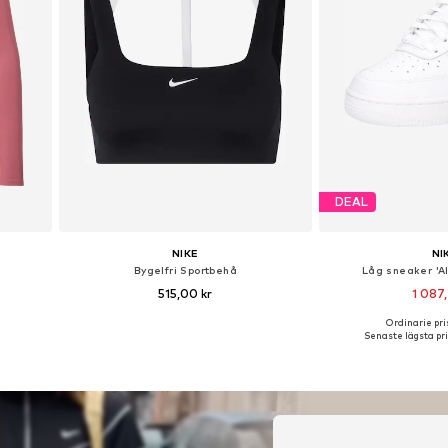
DEAL
NIKE
NI
Bygelfri Sportbehå
Låg sneaker 'A
515,00 kr
1 087,
Ordinarie pris
L, XL
Tillgängliga storlekar: XS, S, M, L, XL
Tillgänglig i m
Senaste lägsta pri
n
Lägg till i varukorgen
Lägg till i