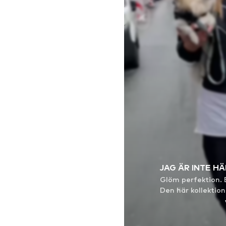
JAG ÄR INTE HÄ
Glöm perfektion. 
Den här kollektion
Shox TL + Z och 
blandar sport och
följer trend