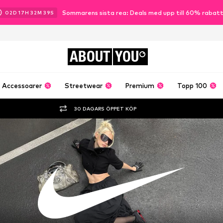
Sommarens sista rea: Deals med upp till 60% rabat
02
D
17
H
32
M
35
S
ABOUT
YOU
Accessoarer
Streetwear
Premium
Topp 100
30 DAGARS ÖPPET KÖP