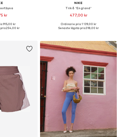
KE
NIKE
portbyxa
Trikå 'England'
5 kr
477,00 kr
s: 915,00 kr
Ordinarie pris: 1 139,00 kr
ekar: XS, M, L, XL
Tillgängliga storlekar: XS, S, M, L
pris:
254,00 kr
Senaste lägsta pris:
318,00 kr
 varukorgen
Lägg till i varukorgen