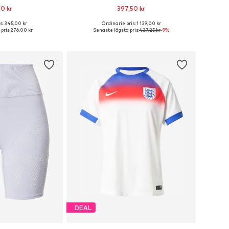
0 kr
397,50 kr
+
4
s: 345,00 kr
Ordinarie pris: 1 139,00 kr
ekar: S, M, L, XL
Tillgängliga storlekar: XS, S, M, L
pris:
276,00 kr
Senaste lägsta pris:
437,25 kr
-9%
 varukorgen
Lägg till i varukorgen
DEAL