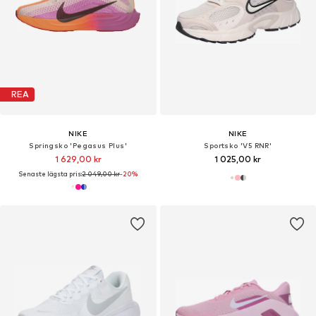
REA
NIKE
NIKE
Springsko 'Pegasus Plus'
Sportsko 'V5 RNR'
1 629,00 kr
1 025,00 kr
Senaste lägsta pris:
2 049,00 kr
-20%