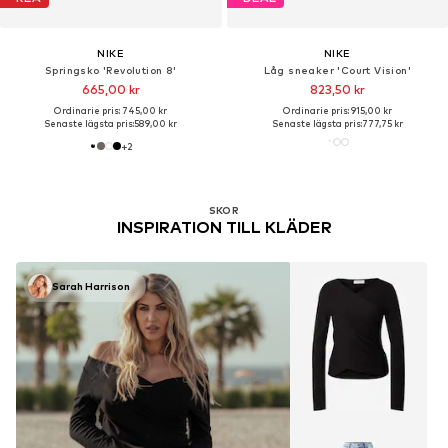
NIKE
NIKE
Springsko 'Revolution 8'
Låg sneaker 'Court Vision'
665,00 kr
823,50 kr
Ordinarie pris: 745,00 kr
Ordinarie pris: 915,00 kr
Senaste lägsta pris:
589,00 kr
Senaste lägsta pris:
777,75 kr
+
2
SKOR
INSPIRATION TILL KLÄDER
Sarah Harrison