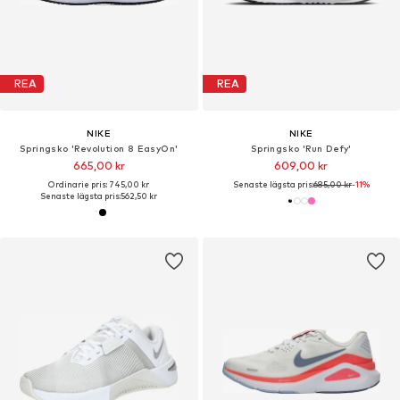
REA
REA
NIKE
NIKE
Springsko 'Revolution 8 EasyOn'
Springsko 'Run Defy'
665,00 kr
609,00 kr
Ordinarie pris: 745,00 kr
Senaste lägsta pris:
685,00 kr
-11%
Senaste lägsta pris:
562,50 kr