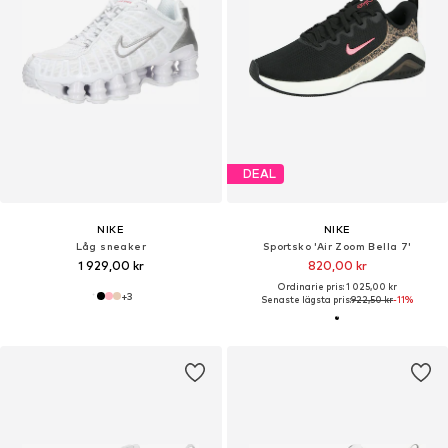
DEAL
NIKE
NIKE
Låg sneaker
Sportsko 'Air Zoom Bella 7'
1 929,00 kr
820,00 kr
Ordinarie pris: 1 025,00 kr
+
3
Senaste lägsta pris:
922,50 kr
-11%