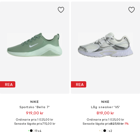
REA
REA
NIKE
NIKE
Sportsko 'Bella 7'
Låg sneaker 'V5'
919,00 kr
819,00 kr
Ordinarie pris: 1 025,00 kr
Ordinarie pris: 1 025,00 kr
Senaste lägsta pris:
715,00 kr
Senaste lägsta pris:
827,10 kr
-1%
+
4
+
2