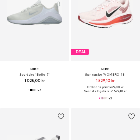
DEAL
NIKE
NIKE
Sportsko 'Bella 7'
Springsko 'VOMERO 18'
1 025,00 kr
1 529,10 kr
Ordinarie pris: 1 699,00 kr
+
4
Senaste lägsta pris:
1 529,10 kr
+
3