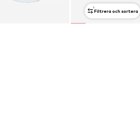
1
Filtrera och sortera
REA
NIKE
NIKE
Sportsko 'Metcon 10'
Springsko 'Structure 26'
1 589,00 kr
1 519,00 kr
Ordinarie pris: 1 699,00 kr
+
3
Senaste lägsta pris:
1 019,00 kr
HITTA RÄTT PASSFORM
Skor guider