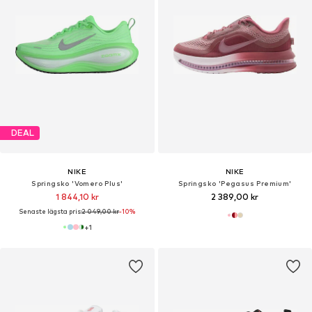
DEAL
NIKE
NIKE
Springsko 'Vomero Plus'
Springsko 'Pegasus Premium'
1 844,10 kr
2 389,00 kr
Senaste lägsta pris:
2 049,00 kr
-10%
+
1