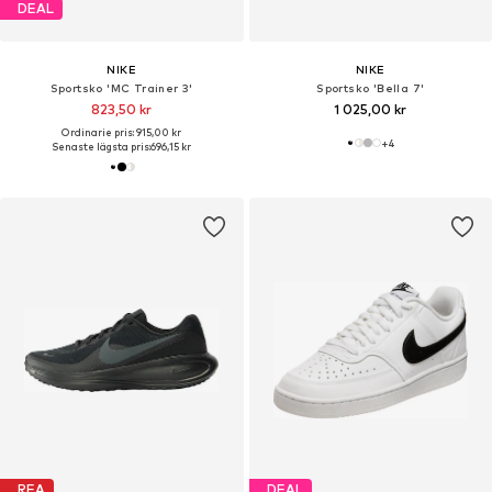
DEAL
NIKE
NIKE
Sportsko 'MC Trainer 3'
Sportsko 'Bella 7'
823,50 kr
1 025,00 kr
Ordinarie pris: 915,00 kr
+
4
Senaste lägsta pris:
696,15 kr
REA
DEAL