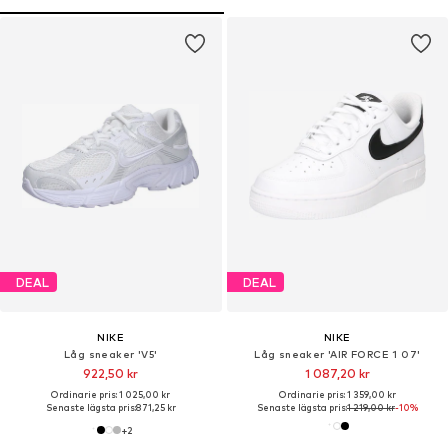
DEAL
DEAL
NIKE
NIKE
Låg sneaker 'V5'
Låg sneaker 'AIR FORCE 1 07'
922,50 kr
1 087,20 kr
Ordinarie pris: 1 025,00 kr
Ordinarie pris: 1 359,00 kr
Senaste lägsta pris:
871,25 kr
Senaste lägsta pris:
1 219,00 kr
-10%
+
2