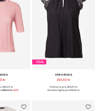
DEAL
 MODA
VERO MODA
0 kr
256,50 kr
+
2
s: 285,00 kr
Ordinarie pris: 285,00 kr
torlekar: S, M
Tillgängliga storlekar: XS, S, M, L, XL
is:
195,00 kr
-60%
Senaste lägsta pris:
256,50 kr
 varukorgen
Lägg till i varukorgen