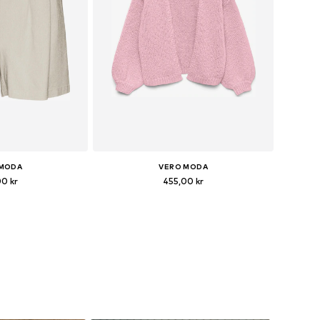
 MODA
VERO MODA
00 kr
455,00 kr
+
5
r: 34, 36, 38, 40, 42
Tillgängliga storlekar: S, M, L, XL
 varukorgen
Lägg till i varukorgen