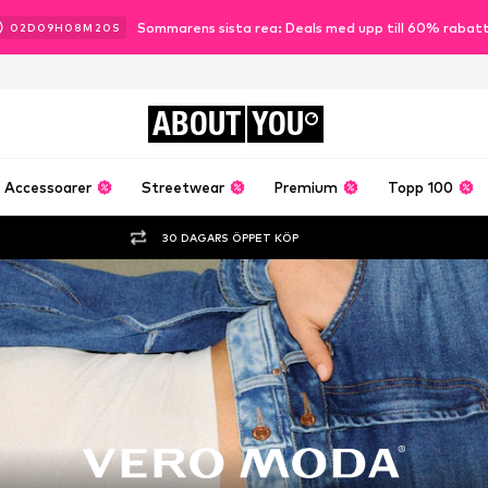
Sommarens sista rea: Deals med upp till 60% rabat
02
D
09
H
08
M
18
S
ABOUT
YOU
Accessoarer
Streetwear
Premium
Topp 100
30 DAGARS ÖPPET KÖP