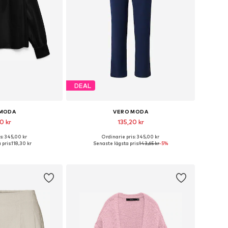
DEAL
 MODA
VERO MODA
0 kr
135,20 kr
s: 345,00 kr
Ordinarie pris: 345,00 kr
ekar: XS, S, M, L
Tillgänglig i många storlekar
pris:
118,30 kr
Senaste lägsta pris:
143,65 kr
-5%
 varukorgen
Lägg till i varukorgen