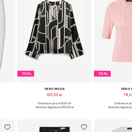
DEAL
DEAL
VERO MODA
VERO
150,50 kr
78,0
Ordinarie pris: 435,00 kr
Ordinarie pri
-L, L-XL
Tillgängliga storlekar: XS, S, M, L
Tillgängliga s
Senaste lägsta pris:
150,50 kr
Senaste lägsta pr
n
Lägg till i varukorgen
Lägg till i