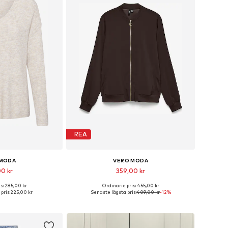
REA
 MODA
VERO MODA
00 kr
359,00 kr
+
9
+
20
s: 285,00 kr
Ordinarie pris: 455,00 kr
ar: XS, S, M, L, XL
Tillgängliga storlekar: XS, S, M, L, XL
pris:
225,00 kr
Senaste lägsta pris:
409,00 kr
-12%
 varukorgen
Lägg till i varukorgen