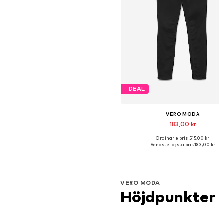
DEAL
VERO MODA
183,00 kr
Ordinarie pris: 515,00 kr
Tillgänglig i många storleka
Senaste lägsta pris:
183,00 kr
Lägg till i varukorge
VERO MODA
Höjdpunkter