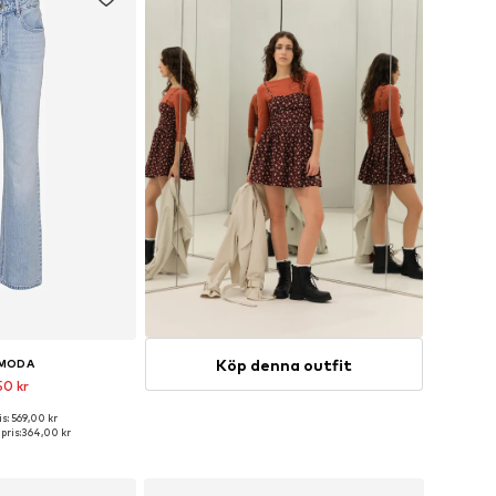
Köp denna outfit
 MODA
50 kr
s: 569,00 kr
ånga storlekar
pris:
364,00 kr
 varukorgen