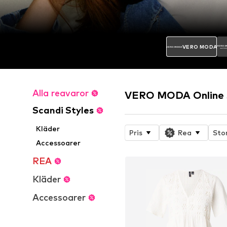
VERO MODA
Alla reavaror
VERO MODA Online 
Scandi Styles
Kläder
Pris
Rea
Sto
Accessoarer
REA
Kläder
Accessoarer