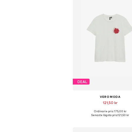
DEAL
VERO MODA
121,50 kr
Ordinarie pris: 175,00 kr
Tillgängliga storlekar: XS, S, M, 
Senaste lägsta pris:
121,50 kr
Lägg till i varukorge