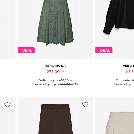
DEAL
DEAL
VERO MODA
VERO
273,00 kr
118,3
Ordinarie pris: 455,00 kr
Ordinarie pri
8, 40
Tillgängliga storlekar: 34, 36, 38
Tillgängliga storl
Senaste lägsta pris:
347,65 kr
-21%
Senaste lägsta 
n
Lägg till i varukorgen
Lägg till i