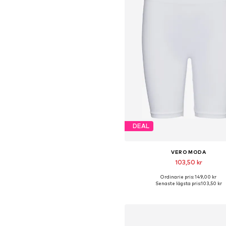
DEAL
VERO MODA
103,50 kr
Ordinarie pris: 149,00 kr
Tillgängliga storlekar: XS-S, S-M, M
Senaste lägsta pris:
103,50 kr
Lägg till i varukorge