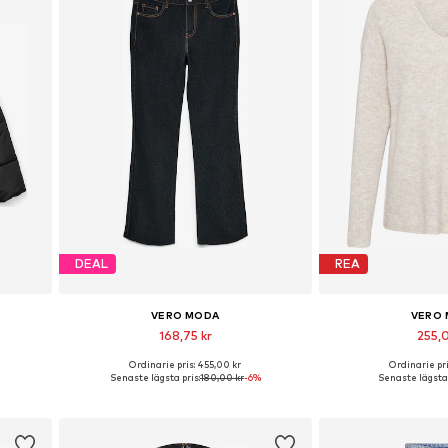
DEAL
REA
VERO MODA
VERO
168,75 kr
255,
Ordinarie pris: 455,00 kr
Ordinarie pri
L, XL
Tillgänglig i många storlekar
Tillgängliga storlek
Senaste lägsta pris:
180,00 kr
-6%
Senaste lägsta 
n
Lägg till i varukorgen
Lägg till i