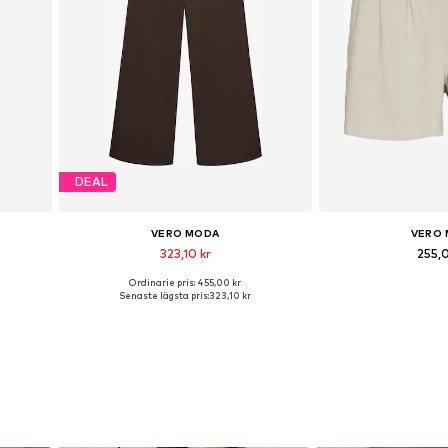
DEAL
VERO MODA
VERO
323,10 kr
255,
Ordinarie pris: 455,00 kr
r
Tillgänglig i många storlekar
Tillgängliga storleka
Senaste lägsta pris:
323,10 kr
n
Lägg till i varukorgen
Lägg till i