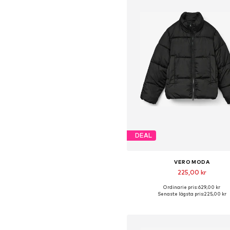
DEAL
VERO MODA
225,00 kr
Ordinarie pris: 629,00 kr
Tillgängliga storlekar: XS, S, M, 
Senaste lägsta pris:
225,00 kr
Lägg till i varukorge