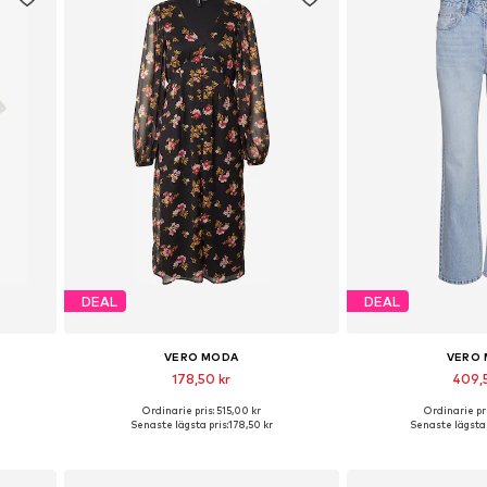
DEAL
DEAL
VERO MODA
VERO
178,50 kr
409,
Ordinarie pris: 515,00 kr
Ordinarie pri
L, XL
Tillgängliga storlekar: 34, 36, 38, 40, 42
Tillgänglig i m
Senaste lägsta pris:
178,50 kr
Senaste lägsta 
n
Lägg till i varukorgen
Lägg till i