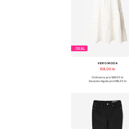
DEAL
VERO MODA
158,00 kr
+
1
Ordinarie pris: 569,00 kr
Tillgängliga storlekar: 34, 36, 3
Senaste lägsta pris:
158,00 kr
Lägg till i varukorge