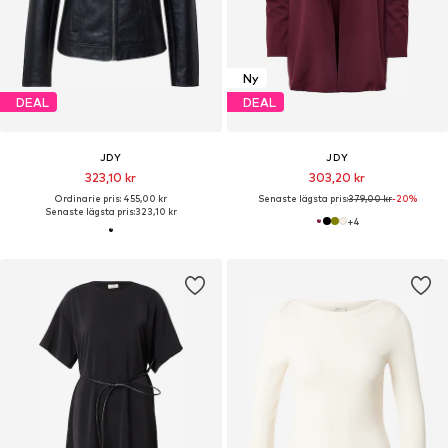
Ny
DEAL
DEAL
JDY
JDY
323,10 kr
303,20 kr
Ordinarie pris: 455,00 kr
Senaste lägsta pris:
379,00 kr
-20%
Senaste lägsta pris:
323,10 kr
+
4