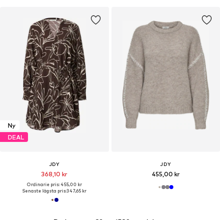
Ny
DEAL
JDY
JDY
368,10 kr
455,00 kr
Ordinarie pris: 455,00 kr
Senaste lägsta pris:
347,65 kr