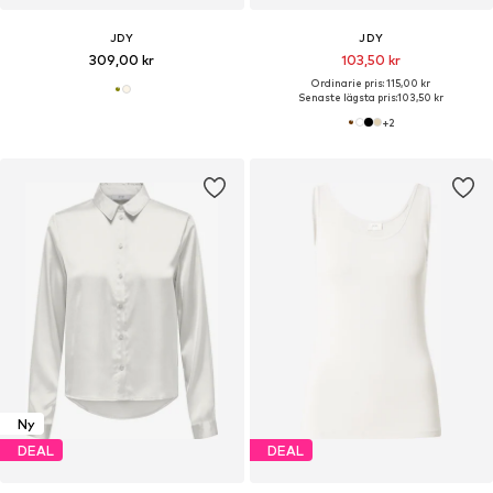
JDY
JDY
309,00 kr
103,50 kr
Ordinarie pris: 115,00 kr
Senaste lägsta pris:
103,50 kr
+
2
Ny
DEAL
DEAL