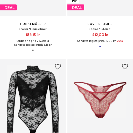
Ny
DEAL
DEAL
HUNKEMÖLLER
LOVE STORIES
Trosa 'Emmeline'
Trosa 'Gloria'
186,15 kr
412,00 kr
Ordinarie pris: 219,00 kr
Senaste lägsta pris:
515,00 kr
-20%
Senaste lägsta pris:
186,15 kr