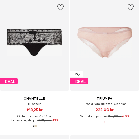
Ny
DEAL
DEAL
CHANTELLE
TRIUMPH
Hipster
Trosa 'Amourette Charm'
198,25 kr
228,00 kr
Ordinarie pris: 515,00 kr
Senaste lägsta pris:
285,00 kr
-20%
Senaste lägsta pris:
228,75 kr
-13%