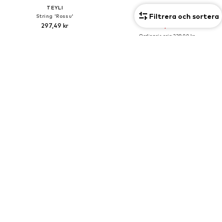
TEYLI
URBAN CLASSICS
Filtrera och sortera
String 'Rossu'
Trosa ' '
297,49 kr
160,30 kr
Ordinarie pris: 229,00 kr
Senaste lägsta pris:
142,80 kr