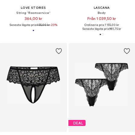
LOVE STORIES
LASCANA
String 'Roomservice'
Body
364,00 kr
Från 1 039,50 kr
Senaste lägsta pris:
455,00 kr
-20%
Ordinarie pris: 1 155,00 kr
Senaste lägsta pris:
981,75 kr
DEAL