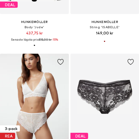
DEAL
HUNKEMÖLLER
HUNKEMÖLLER
Body 'Jude'
String 'ISABELLE'
437,75 kr
149,00 kr
Senaste lägsta pris:
515,00 kr
-15%
3-pack
REA
DEAL