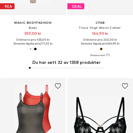
REA
DEAL
MAGIC BODYFASHION
CFAB
Body
Trosa 'High Waist Cotton'
359,00 kr
164,90 kr
Ordinarie pris: 455,00 kr
Ordinarie pris: 320,00 kr
Senaste lägsta pris:
271,20 kr
Senaste lägsta pris:
164,90 kr
Du har sett 32 av 1358 produkter