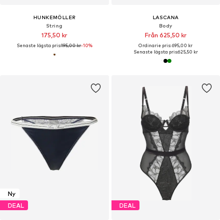
HUNKEMÖLLER
LASCANA
String
Body
175,50 kr
Från 625,50 kr
Senaste lägsta pris:
195,00 kr
-10%
Ordinarie pris: 695,00 kr
Senaste lägsta pris:
625,50 kr
Ny
DEAL
DEAL