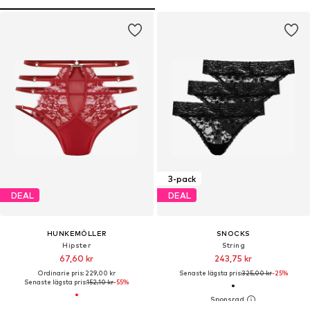
3-pack
DEAL
DEAL
HUNKEMÖLLER
SNOCKS
Hipster
String
67,60 kr
243,75 kr
Ordinarie pris: 229,00 kr
Senaste lägsta pris:
325,00 kr
-25%
Senaste lägsta pris:
152,10 kr
-55%