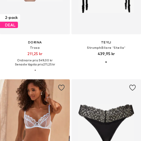
2-pack
DEAL
DORINA
TEYLI
Trosa
Strumphållare 'Stella'
211,25 kr
439,95 kr
Ordinarie pris: 549,00 kr
Senaste lägsta pris:
211,25 kr