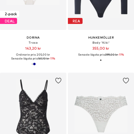
2-pack
DEAL
REA
DORINA
HUNKEMÖLLER
Trosa
Body 'Kiki'
143,20 kr
355,00 kr
Ordinarie pris: 205,00 kr
Senaste lägsta pris:
399,00 kr
-11%
Senaste lägsta pris:
161,10 kr
-11%