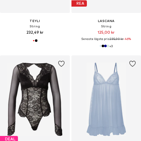
REA
TEYLI
LASCANA
String
String
232,49 kr
125,00 kr
Senaste lägsta pris:
235,00 kr
-46%
+
3
DEAL