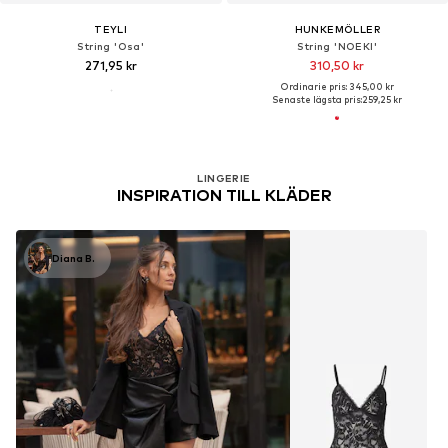
TEYLI
HUNKEMÖLLER
String 'Osa'
String 'NOEKI'
271,95 kr
310,50 kr
Ordinarie pris: 345,00 kr
Senaste lägsta pris:
259,25 kr
LINGERIE
INSPIRATION TILL KLÄDER
Diana B.