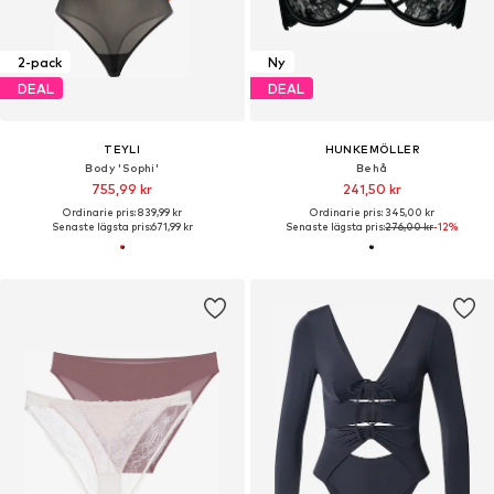
2-pack
Ny
DEAL
DEAL
TEYLI
HUNKEMÖLLER
Body 'Sophi'
Behå
755,99 kr
241,50 kr
Ordinarie pris: 839,99 kr
Ordinarie pris: 345,00 kr
Senaste lägsta pris:
671,99 kr
Senaste lägsta pris:
276,00 kr
-12%