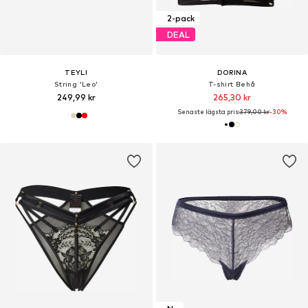
2-pack
DEAL
TEYLI
DORINA
String 'Leo'
T-shirt Behå
249,99 kr
265,30 kr
Senaste lägsta pris:
379,00 kr
-30%