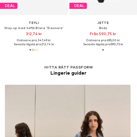
DEAL
DEAL
TEYLI
JETTE
Stay-up med höfthållare 'Eleonora'
Body
312,74 kr
Från 590,75 kr
Ordinarie pris: 347,49 kr
Ordinarie pris: 695,00 kr
Senaste lägsta pris:
312,74 kr
Senaste lägsta pris:
590,75 kr
HITTA RÄTT PASSFORM
Lingerie guider