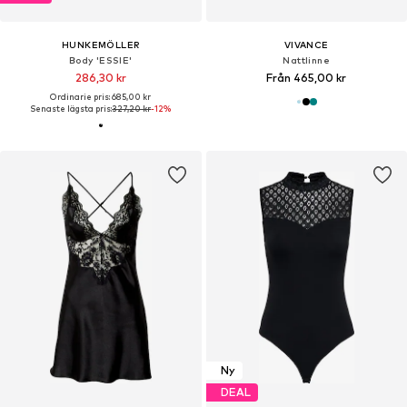
HUNKEMÖLLER
VIVANCE
Body 'ESSIE'
Nattlinne
286,30 kr
Från 465,00 kr
Ordinarie pris: 685,00 kr
Senaste lägsta pris:
327,20 kr
-12%
Ny
DEAL