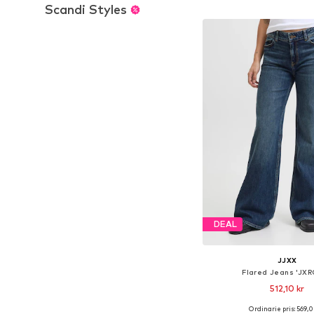
Lägg till i varu
Scandi Styles
DEAL
JJXX
Flared Jeans 'JX
512,10 kr
Ordinarie pris: 569,0
Tillgänglig i många s