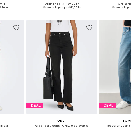
00 kr
Ordinarie pris: 1 139,00 kr
Ordinarie
torlekar
Tillgänglig i många storlekar
Tillgänglig 
,50 kr
Senaste lägsta pris:
911,20 kr
Senaste lägsta
korgen
Lägg till i varukorgen
Lägg till
DEAL
DEAL
ONLY
TOM
Blush'
Wide leg Jeans 'ONLJuicy-Wauw'
Regular Jeans 