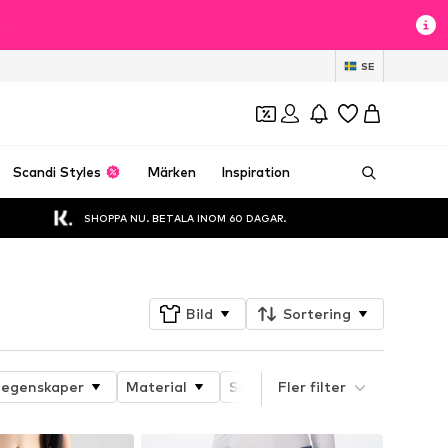
t
SE
Scandi Styles
Märken
Inspiration
SHOPPA NU. BETALA INOM 60 DAGAR.
Bild
Sortering
 egenskaper
Material
Specialstorlekar
Fler filter
Passfor