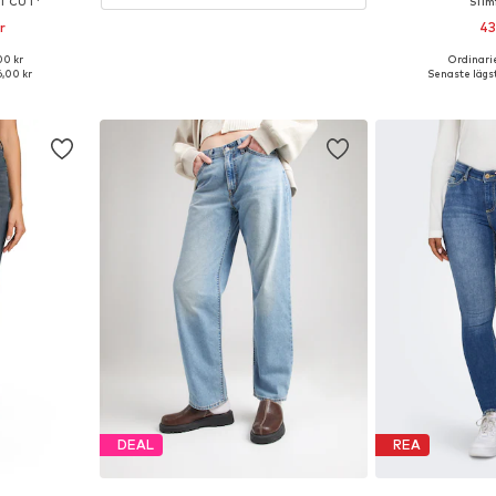
OTCUT'
Slim
r
43
00 kr
Ordinarie
torlekar
Tillgänglig 
,00 kr
Senaste lägst
korgen
Lägg till
DEAL
REA