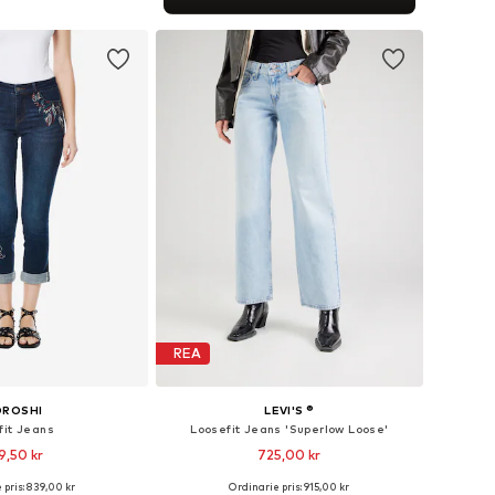
 i varukorgen
REA
OROSHI
LEVI'S ®
fit Jeans
Loosefit Jeans 'Superlow Loose'
9,50 kr
725,00 kr
+
2
 pris: 839,00 kr
Ordinarie pris: 915,00 kr
Tillgängliga storlekar: 25-26, 27-28, 29-30, 32-33
Tillgänglig i många storlekar