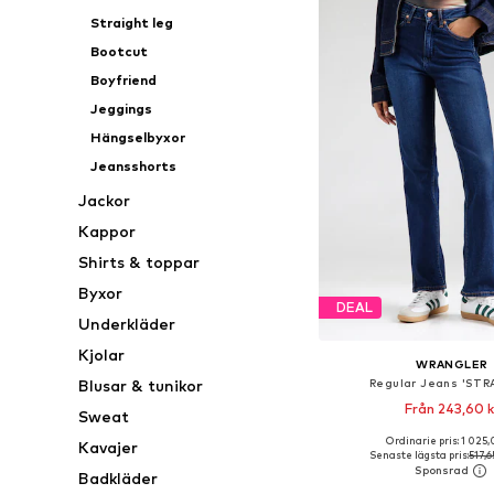
Straight leg
Bootcut
Boyfriend
Jeggings
Hängselbyxor
Jeansshorts
Jackor
Kappor
Shirts & toppar
Byxor
DEAL
Underkläder
Kjolar
WRANGLER
Regular Jeans 'STR
Blusar & tunikor
Från 243,60 k
Sweat
Ordinarie pris: 1 025,
Kavajer
Tillgänglig i många s
Senaste lägsta pris:
517,6
Lägg till i varu
Badkläder