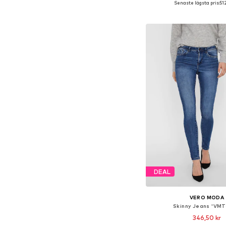
Senaste lägsta pris:
51
Lägg till i varu
DEAL
VERO MODA
Skinny Jeans 'VMT
346,50 kr