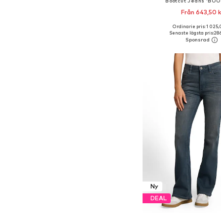
Bootcut Jeans 'BO
Från 643,50 k
Ordinarie pris: 1 025,
Tillgänglig i många s
Senaste lägsta pris:
286
Lägg till i varu
Ny
DEAL