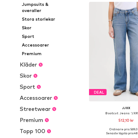
Jumpsuits &
overaller
Stora storlekar
Skor
Sport
Accessoarer
Premium
Kläder
Skor
Sport
DEAL
Accessoarer
Streetwear
JJXX
Bootcut Jeans 'JX
Premium
512,10 kr
Ordinarie pris: 569,0
Topp 100
Tillgänglig i många s
Senaste lägsta pris:
483