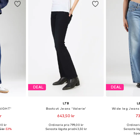
DEAL
DEAL
LTB
L
AIGHT'
Bootcut Jeans 'Valerie'
Wide leg Jean
r
643,50 kr
73
+
3
00 kr
Ordinarie pris: 799,00 kr
Ordinarie
torlekar
Tillgänglig i många storlekar
Tillgänglig 
5 kr
-53%
Senaste lägsta pris:
643,50 kr
Senaste läg
korgen
Lägg till i varukorgen
Lägg till