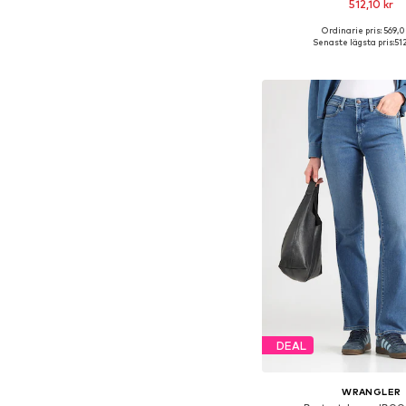
512,10 kr
Ordinarie pris: 569,0
Tillgänglig i många s
Senaste lägsta pris:
51
Lägg till i varu
DEAL
WRANGLER