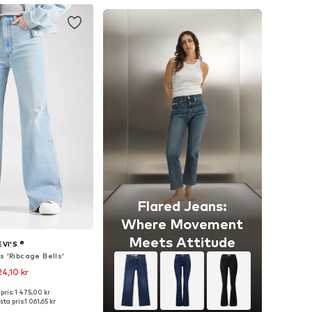
Flared Jeans:
Where Movement
Meets Attitude
EVI'S ®
s 'Ribcage Bells'
24,10 kr
+
5
pris: 1 475,00 kr
i många storlekar
ta pris:
1 061,65 kr