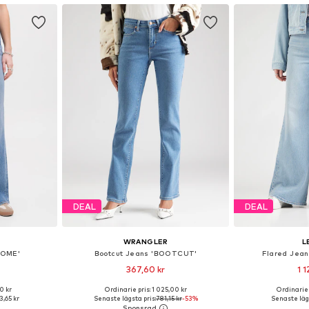
DEAL
DEAL
WRANGLER
L
ROME'
Bootcut Jeans 'BOOTCUT'
Flared Jean
367,60 kr
1 1
0 kr
Ordinarie pris: 1 025,00 kr
Ordinarie 
torlekar
Tillgänglig i många storlekar
Tillgänglig 
,65 kr
Senaste lägsta pris:
781,15 kr
-53%
Senaste lägs