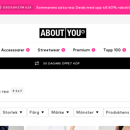
Sommarens sista rea: Deals med upp till 60% rabat
03
D
06
H
21
M
40
S
ABOUT
YOU
Accessoarer
Streetwear
Premium
Topp 100
30 DAGARS ÖPPET KÖP
å rea
9 547
Storlek
Färg
Märke
Mönster
Produktens