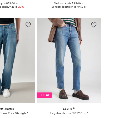
 pris: 839,00 kr
Ordinarie pris: 745,00 kr
i många storlekar
Tillgänglig i många storlekar
 pris:
629,25 kr
-20%
Senaste lägsta pris:
670,50 kr
 i varukorgen
Lägg till i varukorgen
DEAL
MY JEANS
LEVI'S ®
'Low Rise Straight'
Regular Jeans '501® Crop'