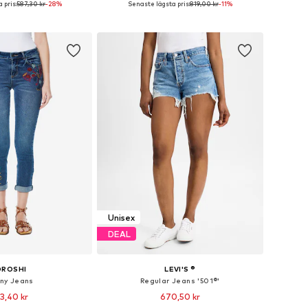
 pris:
587,30 kr
-28%
Senaste lägsta pris:
819,00 kr
-11%
 i varukorgen
Lägg till i varukorgen
Unisex
DEAL
OROSHI
LEVI'S ®
nny Jeans
Regular Jeans '501®'
3,40 kr
670,50 kr