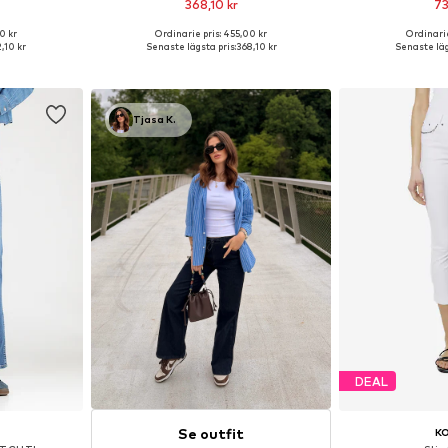
368,10 kr
73
0 kr
Ordinarie pris: 455,00 kr
Ordinarie
torlekar
Tillgänglig i många storlekar
Tillgänglig 
2,10 kr
Senaste lägsta pris:
368,10 kr
Senaste läg
korgen
Lägg till i varukorgen
Lägg till
Tjasa K.
DEAL
Se outfit
K