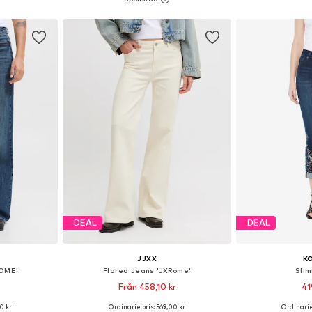
korgen
Lägg till i varukorgen
Lägg till
DEAL
DEAL
JJXX
K
ROME'
Flared Jeans 'JXRome'
Slim
Från 458,10 kr
41
0 kr
Ordinarie pris: 569,00 kr
Ordinarie
torlekar
Tillgänglig i många storlekar