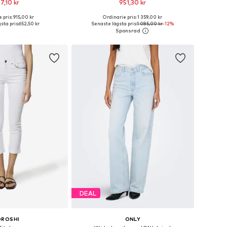
7,10 kr
951,30 kr
 pris: 915,00 kr
Ordinarie pris: 1 359,00 kr
i många storlekar
Tillgänglig i många storlekar
sta pris:
652,50 kr
Senaste lägsta pris:
1 085,00 kr
-12%
 i varukorgen
Lägg till i varukorgen
DEAL
OROSHI
ONLY