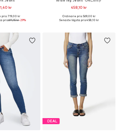
fit Jeans
Wide leg Jeans 'ONLJuicy'
1,40 kr
458,10 kr
 pris: 719,00 kr
Ordinarie pris: 569,00 kr
i många storlekar
Tillgänglig i många storlekar
a pris:
611,15 kr
-29%
Senaste lägsta pris:
458,10 kr
 i varukorgen
Lägg till i varukorgen
DEAL