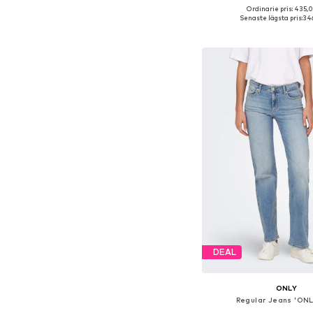
Ordinarie pris: 435,
Tillgänglig i många s
Senaste lägsta pris:
346
Lägg till i varu
DEAL
ONLY
Regular Jeans 'ONL