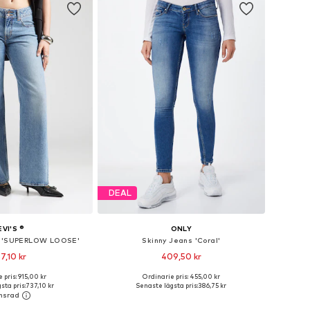
DEAL
EVI'S ®
ONLY
s 'SUPERLOW LOOSE'
Skinny Jeans 'Coral'
7,10 kr
409,50 kr
 pris: 915,00 kr
Ordinarie pris: 455,00 kr
i många storlekar
Tillgänglig i många storlekar
sta pris:
737,10 kr
Senaste lägsta pris:
386,75 kr
 i varukorgen
Lägg till i varukorgen