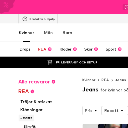
Kontakta & Hjälp
Kvinnor
Män
Barn
Drops
REA
Kläder
Skor
Sport
FRI LEVERANS* OCH RETUR
Kvinnor
REA
Jeans
Alla reavaror
Jeans
för kvinnor p
REA
Tröjor & stickat
Klänningar
Pris
Rabatt
Jeans
Slim fit