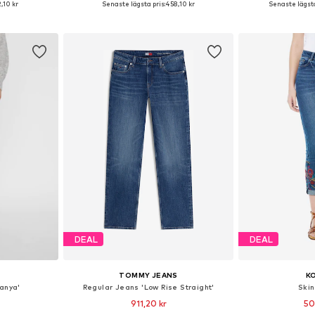
2,10 kr
Senaste lägsta pris:
458,10 kr
Senaste lägsta
korgen
Lägg till i varukorgen
Lägg till
DEAL
DEAL
TOMMY JEANS
K
anya'
Regular Jeans 'Low Rise Straight'
Ski
911,20 kr
50