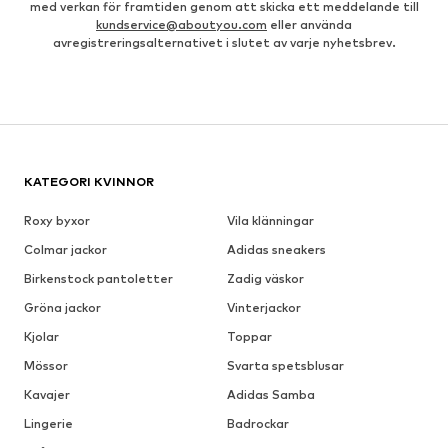
med verkan för framtiden genom att skicka ett meddelande till
kundservice@aboutyou.com
eller använda
avregistreringsalternativet i slutet av varje nyhetsbrev.
KATEGORI KVINNOR
Roxy byxor
Vila klänningar
Colmar jackor
Adidas sneakers
Birkenstock pantoletter
Zadig väskor
Gröna jackor
Vinterjackor
Kjolar
Toppar
Mössor
Svarta spetsblusar
Kavajer
Adidas Samba
Lingerie
Badrockar