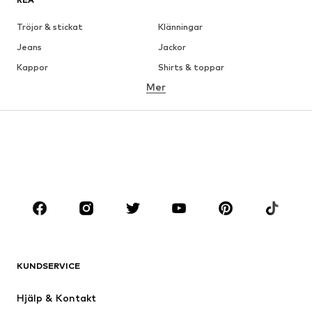
Tröjor & stickat
Klänningar
Jeans
Jackor
Kappor
Shirts & toppar
Mer
Byxor
Underkläder
Kjolar
Blusar & tunikor
Sweat
Kavajer
Badkläder
Jumpsuits & overaller
Stora storlekar
Skor
Sport
Accessoarer
Premium
KLÄDER
KUNDSERVICE
Nytt
Populärt
Klänningar
Jeans
Hjälp & Kontakt
Shirts & toppar
Byxor