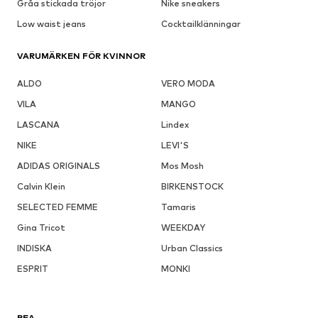
Gråa stickada tröjor
Nike sneakers
Low waist jeans
Cocktailklänningar
VARUMÄRKEN FÖR KVINNOR
ALDO
VERO MODA
VILA
MANGO
LASCANA
Lindex
NIKE
LEVI'S
ADIDAS ORIGINALS
Mos Mosh
Calvin Klein
BIRKENSTOCK
SELECTED FEMME
Tamaris
Gina Tricot
WEEKDAY
INDISKA
Urban Classics
ESPRIT
MONKI
REA