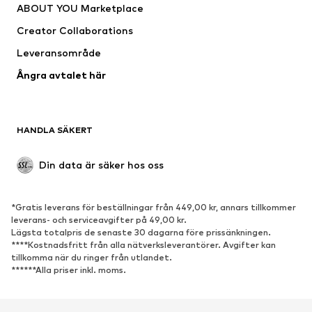
ABOUT YOU Marketplace
Jackor
Tröjor & stickat
Creator Collaborations
Underkläder
Blusar & tunikor
Leveransområde
Kappor
Kjolar
Ångra avtalet här
Badkläder
Sweat
Kavajer
Jumpsuits & overaller
Stora storlekar
Mammakläder
HANDLA SÄKERT
Tillfällen
Exklusiv
Upcycling
Din data är säker hos oss
SKOR
*Gratis leverans för beställningar från 449,00 kr, annars tillkommer
Nytt
Populärt
leverans- och serviceavgifter på 49,00 kr.
Lägsta totalpris de senaste 30 dagarna före prissänkningen.
Sneakers
Stövletter
****Kostnadsfritt från alla nätverksleverantörer. Avgifter kan
Pumps & högklackade skor
Stövlar
tillkomma när du ringer från utlandet.
******Alla priser inkl. moms.
Sandaler
Lågskor
Sportskor
Ballerinaskor