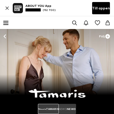
ABOUT YOU App
Till appen
(152 700)
Följ
TAMARIS
NEWD