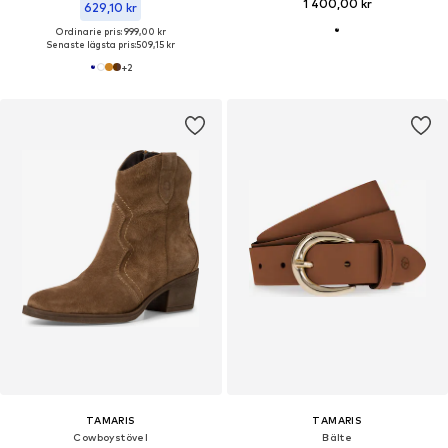
1 400,00 kr
629,10 kr
Ordinarie pris: 999,00 kr
Senaste lägsta pris:
509,15 kr
+
2
TAMARIS
TAMARIS
Cowboystövel
Bälte