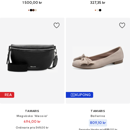
1 500,00 kr
327,35 kr
REA
KUPONG
TAMARIS
TAMARIS
Magväska 'Alessia'
Ballerina
494,00 kr
809,10 kr
Ordinarie pris: 549,00 kr
Senaste lägsta pris:
899,00 kr