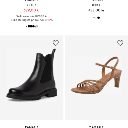
Slip-in
Bälte
629,00 kr
455,00 kr
Ordinarie pris: 899,00 kr
Senaste lägsta pris:
687,65 kr
-8%
+
3
TAMARIS
TAMARIS