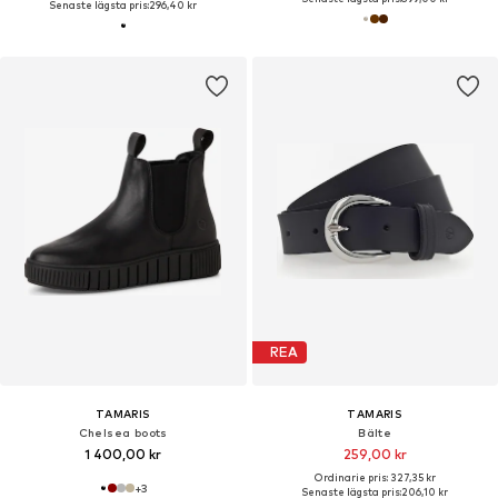
Senaste lägsta pris:
296,40 kr
REA
TAMARIS
TAMARIS
Chelsea boots
Bälte
1 400,00 kr
259,00 kr
Ordinarie pris: 327,35 kr
+
3
Senaste lägsta pris:
206,10 kr