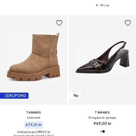
+
4
KUPONG
Ny
TAMARIS
TAMARIS
Stövlett
Slingback pumps
949,00 kr
674,10 kr
Ordinarie pris: 999,00 kr
Senaste lägsta pris:
674,10 kr