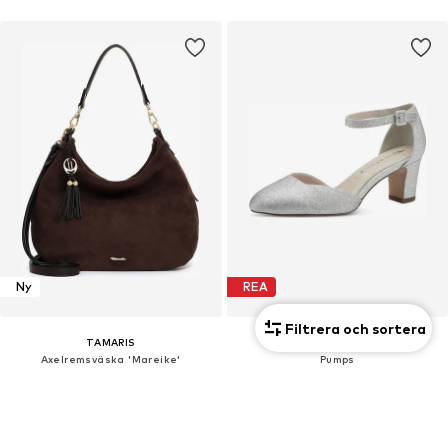
Ny
REA
Filtrera och sortera
TAMARIS
TAMARIS
Axelremsväska 'Mareike'
Pumps
685,00 kr
669,00 kr
Ordinarie pris: 749,00 kr
Senaste lägsta pris:
602,10 kr