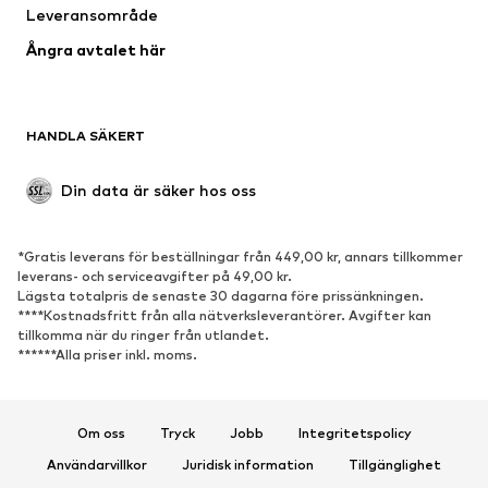
Leveransområde
Kappor
Kjolar
Ångra avtalet här
Badkläder
Sweat
Kavajer
Jumpsuits & overaller
Stora storlekar
Mammakläder
HANDLA SÄKERT
Tillfällen
Exklusiv
Upcycling
Din data är säker hos oss
SKOR
*Gratis leverans för beställningar från 449,00 kr, annars tillkommer
Nytt
Populärt
leverans- och serviceavgifter på 49,00 kr.
Lägsta totalpris de senaste 30 dagarna före prissänkningen.
Sneakers
Stövletter
****Kostnadsfritt från alla nätverksleverantörer. Avgifter kan
Pumps & högklackade skor
Stövlar
tillkomma när du ringer från utlandet.
******Alla priser inkl. moms.
Sandaler
Lågskor
Sportskor
Ballerinaskor
Pantoletter
Inneskor
Om oss
Tryck
Jobb
Integritetspolicy
Exklusiv
Användarvillkor
Juridisk information
Tillgänglighet