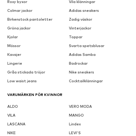
Roxy byxor
Vila klänningar
Colmar jackor
Adidas sneakers
Birkenstock pantoletter
Zadig väskor
Gröna jackor
Vinterjackor
Kjolar
Toppar
Mössor
Svarta spetsblusar
Kavajer
Adidas Samba
Lingerie
Badrockar
Gråa stickada tröjor
Nike sneakers
Low waist jeans
Cocktailklänningar
VARUMÄRKEN FÖR KVINNOR
ALDO
VERO MODA
VILA
MANGO
LASCANA
Lindex
NIKE
LEVI'S