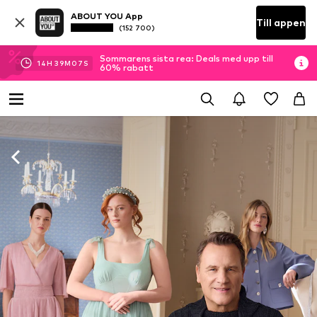
ABOUT YOU App
Till appen
(152 700)
Sommarens sista rea: Deals med upp till
14
H
39
M
05
S
60% rabatt