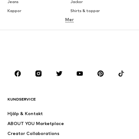
Jeans
Jackor
Kappor
Shirts & toppar
Mer
Byxor
Underkläder
Kjolar
Blusar & tunikor
Sweat
Kavajer
Badkläder
Jumpsuits & overaller
Stora storlekar
Skor
Sport
Accessoarer
Premium
KLÄDER
KUNDSERVICE
Nytt
Populärt
Klänningar
Jeans
Hjälp & Kontakt
Shirts & toppar
Byxor
ABOUT YOU Marketplace
Jackor
Tröjor & stickat
Creator Collaborations
Underkläder
Blusar & tunikor