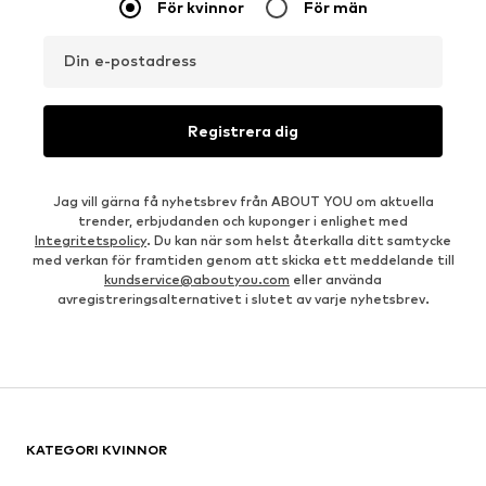
För kvinnor
För män
Din e-postadress
Registrera dig
Jag vill gärna få nyhetsbrev från ABOUT YOU om aktuella
trender, erbjudanden och kuponger i enlighet med
Integritetspolicy
. Du kan när som helst återkalla ditt samtycke
med verkan för framtiden genom att skicka ett meddelande till
kundservice@aboutyou.com
eller använda
avregistreringsalternativet i slutet av varje nyhetsbrev.
KATEGORI KVINNOR