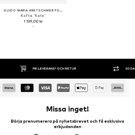
GUIDO MARIA KRETSCHMER FOR BRIDGERTON
Kofta 'Kate'
1 139,00 kr
30 DAGARS ÖPPET KÖP
SHOPPA NU. 
Missa inget!
Börja prenumerera på nyhetsbrevet och få exklusiva
erbjudanden