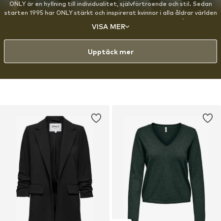
ONLY är en hyllning till individualitet, självförtroende och stil. Sedan
starten 1995 har ONLY stärkt och inspirerat kvinnor i alla åldrar världen
över att uttrycka sig genom mode, med särskilt fokus på denim.
VISA MER
Designen är skapad för den moderna, stilmedvetna kvinnan som har en
lekfull inställning till mode och älskar att experimentera med sin look.
Upptäck mer