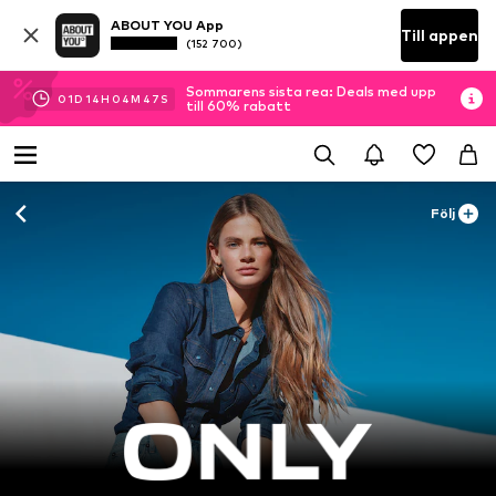
ABOUT YOU App
Till appen
(152 700)
Sommarens sista rea: Deals med upp
01
D
14
H
04
M
45
S
till 60% rabatt
Följ