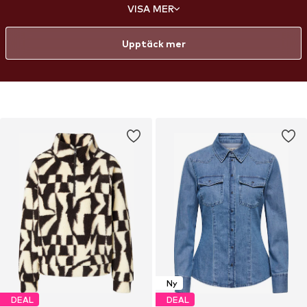
trender, färger och modeinfluenser och har utformats med starkt
VISA MER
fokus på passform, komfort och självförtroende. Från vardagsklassiker
till djärva statement-plagg – varje plagg är skapat för att framhäva
dina kurvor och ge en smickrande passform, så att varje kvinna kan
Upptäck mer
känna sig självsäker och stilfull på sitt eget sätt.
Ny
DEAL
DEAL