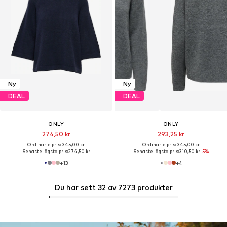
Ny
Ny
DEAL
DEAL
ONLY
ONLY
274,50 kr
293,25 kr
Ordinarie pris: 345,00 kr
Ordinarie pris: 345,00 kr
Senaste lägsta pris:
274,50 kr
Senaste lägsta pris:
310,50 kr
-5%
+
13
+
4
Du har sett 32 av 7273 produkter