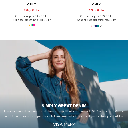
ONLY
ONLY
138,00 kr
220,00 kr
Ordinarie pris: 345,00 kr
Ordinarie pris: 309,00 kr
Senaste lägsta pris:
138,00 kr
Senaste lägsta pris:
220,00 kr
+
1
SIMPLY GREAT DENIM
Denim har alltid varit och kommer alltid att vara ONLY:s hjärta. Vi har
ett brett urval av jeans och kan med stolthet erbjuda den perfekta
passformen för alla.
VISA MER