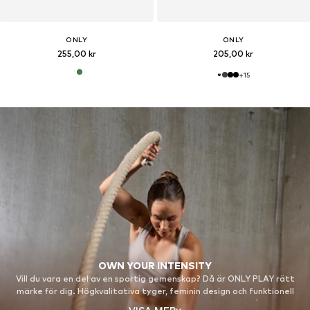
ONLY
ONLY
255,00 kr
205,00 kr
+
15
OWN YOUR INTENSITY
Vill du vara en del av en sportig gemenskap? Då är ONLY PLAY rätt
märke för dig. Högkvalitativa tyger, feminin design och funktionell
teknik möter modetrender för att stärka kvinnor i alla åldrar –