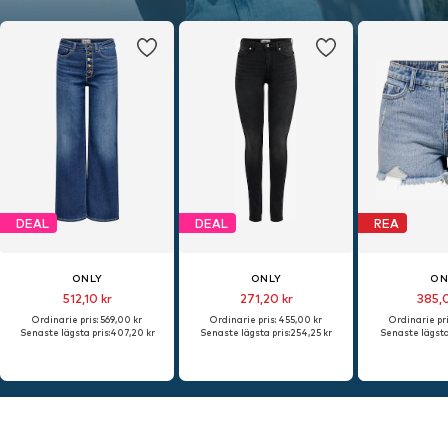
DEAL
DEAL
REA
ONLY
ONLY
ON
512,10 kr
271,20 kr
385,
Ordinarie pris: 569,00 kr
Ordinarie pris: 455,00 kr
Ordinarie pri
Senaste lägsta pris:
407,20 kr
Senaste lägsta pris:
254,25 kr
Senaste lägsta 