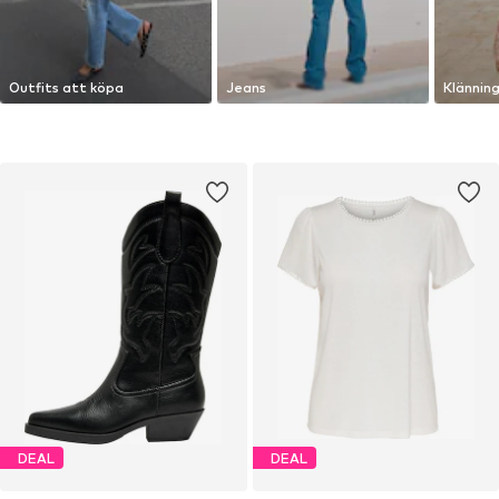
Outfits att köpa
Jeans
Klännin
DEAL
DEAL