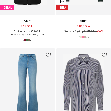
Ny
DEAL
REA
ONLY
ONLY
368,10 kr
219,00 kr
Ordinarie pris: 455,00 kr
Senaste lägsta pris:
255,00 kr
-14%
Senaste lägsta pris:
364,00 kr
+
6
+
1