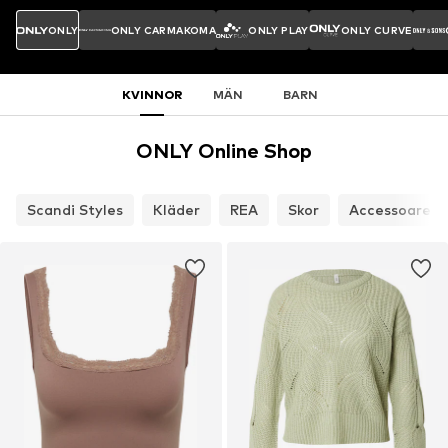
ONLY
ONLY CARMAKOMA
ONLY PLAY
ONLY CURVE
KVINNOR
MÄN
BARN
ONLY Online Shop
Scandi Styles
Kläder
REA
Skor
Accessoarer