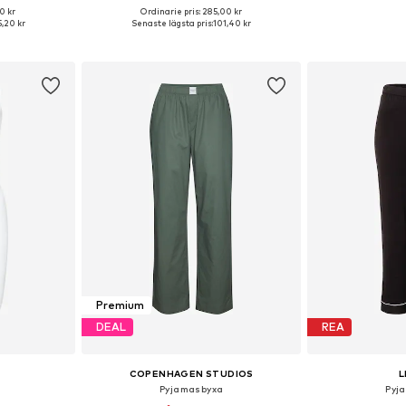
0 kr
Ordinarie pris: 285,00 kr
 S, M, L, XL
Tillgängliga storlekar: XS, S, M, XL, XXL
Tillgängliga
,20 kr
Senaste lägsta pris:
101,40 kr
korgen
Lägg till i varukorgen
Lägg till
Premium
DEAL
REA
COPENHAGEN STUDIOS
L
Pyjamasbyxa
Pyj