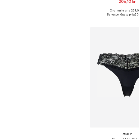
206,10 kr
Ordinarie pris: 229,0
Tillgängliga storlekar: S-
Senaste lägsta pris:
206
Lägg till i varu
ONLY