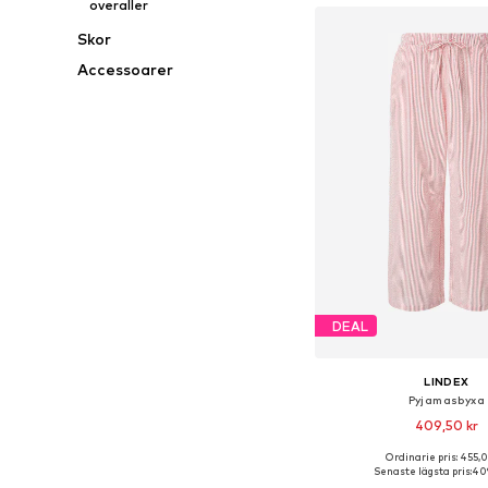
overaller
Skor
Accessoarer
DEAL
LINDEX
Pyjamasbyxa
409,50 kr
Ordinarie pris: 455,0
Tillgängliga storlekar: XS,
Senaste lägsta pris:
409