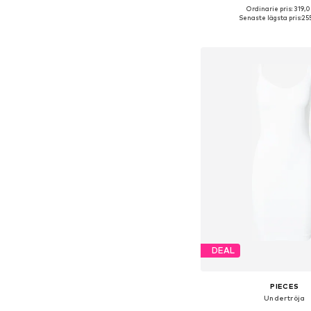
Ordinarie pris: 319,0
Tillgängliga storlekar: XS,
Senaste lägsta pris:
255
Lägg till i varu
DEAL
PIECES
Undertröja