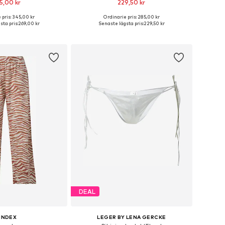
5,00 kr
229,50 kr
 pris: 345,00 kr
Ordinarie pris: 285,00 kr
ekar: XS, M, L, XL, XXL
Tillgängliga storlekar: XS, S, M, L, XL, XXL
ta pris:
269,00 kr
Senaste lägsta pris:
229,50 kr
 i varukorgen
Lägg till i varukorgen
DEAL
INDEX
LEGER BY LENA GERCKE