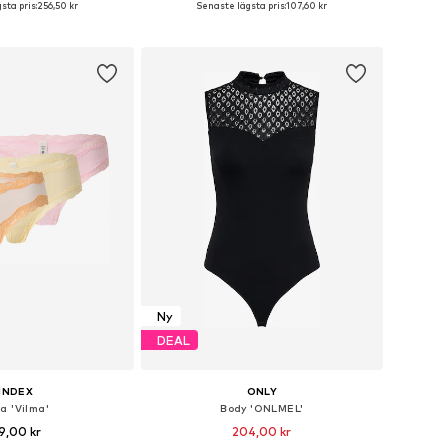
sta pris:
256,50 kr
Senaste lägsta pris:
107,60 kr
 i varukorgen
Lägg till i varukorgen
Ny
DEAL
INDEX
ONLY
a 'Vilma'
Body 'ONLMEL'
9,00 kr
204,00 kr