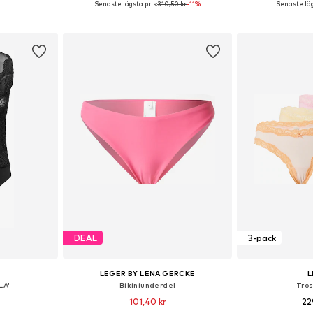
Senaste lägsta pris:
310,50 kr
-11%
Senaste läg
korgen
Lägg till i varukorgen
Lägg till
DEAL
3-pack
LEGER BY LENA GERCKE
L
LA'
Bikiniunderdel
Tros
101,40 kr
22