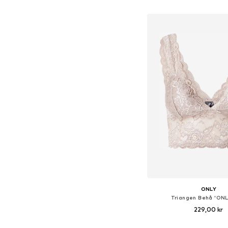
Lägg till i varu
ONLY
Triangen Behå 'ONL
229,00 kr
+
1
Tillgängliga storlekar: 70, 