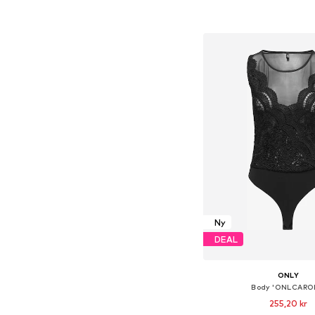
Lägg till i varu
Ny
DEAL
ONLY
Body 'ONLCARO
255,20 kr