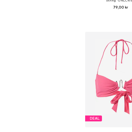
String 'ONLChlo
79,00 kr
Tillgängliga storlekar: X
Lägg till i varu
DEAL