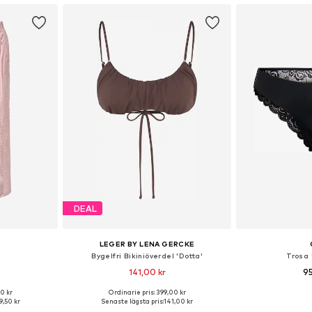
DEAL
LEGER BY LENA GERCKE
Bygelfri Bikiniöverdel 'Dotta'
Trosa
141,00 kr
95
0 kr
Ordinarie pris: 399,00 kr
 S, M, L, XL
Tillgängliga storlekar: 70, 75, 75, 80
Tillgängliga sto
,50 kr
Senaste lägsta pris:
141,00 kr