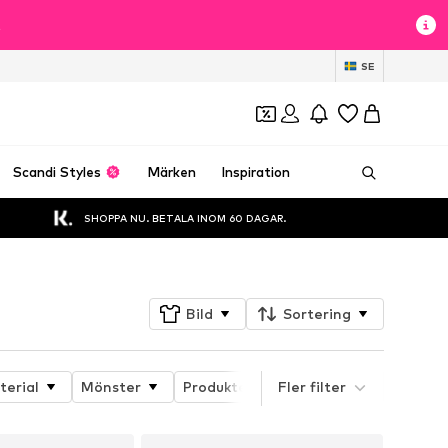
t
SE
Scandi Styles
Märken
Inspiration
SHOPPA NU. BETALA INOM 60 DAGAR.
Bild
Sortering
terial
Mönster
Produktens egenskaper
Fler filter
Detalje