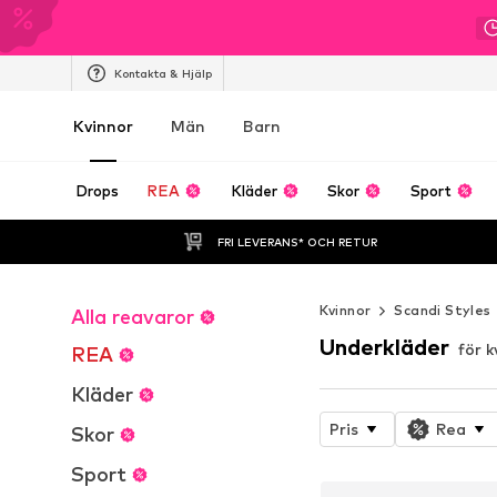
Kontakta & Hjälp
Kvinnor
Män
Barn
Drops
REA
Kläder
Skor
Sport
FRI LEVERANS* OCH RETUR
Kvinnor
Scandi Styles
Alla reavaror
Underkläder
för k
REA
Kläder
Pris
Rea
Skor
Sport