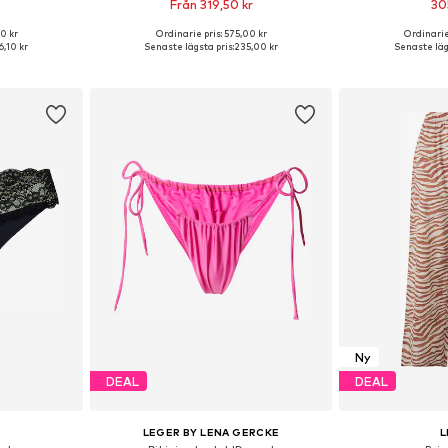
Från 319,50 kr
30
0 kr
Ordinarie pris: 575,00 kr
Ordinarie
M, M-L, L-XL
Tillgänglig i många storlekar
Tillgängliga storl
,10 kr
Senaste lägsta pris:
235,00 kr
Senaste lägs
korgen
Lägg till i varukorgen
Lägg till
Ny
DEAL
DEAL
LEGER BY LENA GERCKE
L