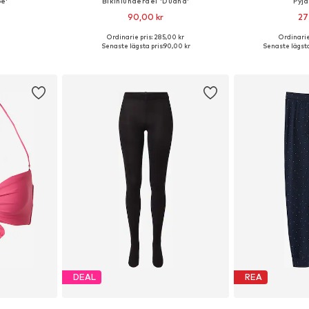
e'
Bikiniunderdel 'Duana'
Pyj
90,00 kr
27
Ordinarie pris: 285,00 kr
Ordinarie
S, S, M, L
Tillgängliga storlekar: M, L, XXL
Tillgängliga sto
Senaste lägsta pris:
90,00 kr
Senaste lägsta
korgen
Lägg till i varukorgen
Lägg till
DEAL
REA