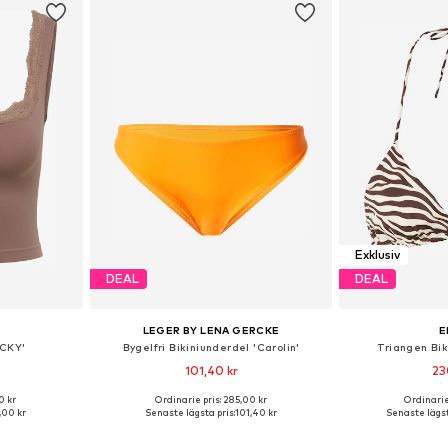
Exklusiv
DEAL
DEAL
LEGER BY LENA GERCKE
E
ICKY'
Bygelfri Bikiniunderdel 'Carolin'
Triangen Bik
101,40 kr
23
0 kr
Ordinarie pris: 285,00 kr
Ordinarie
M, M-L, L-XL
Tillgängliga storlekar: XS, S, M, XL, XXL
Tillgängliga stor
,00 kr
Senaste lägsta pris:
101,40 kr
Senaste lägst
korgen
Lägg till i varukorgen
Lägg till