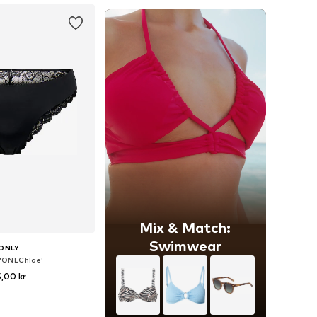
Mix & Match:
Swimwear
ONLY
 'ONLChloe'
,00 kr
rlekar: XS, S, M, L, XL