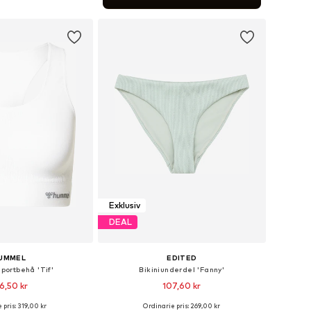
 i varukorgen
Exklusiv
DEAL
UMMEL
EDITED
Sportbehå 'Tif'
Bikiniunderdel 'Fanny'
6,50 kr
107,60 kr
+
1
 pris: 319,00 kr
Ordinarie pris: 269,00 kr
rlekar: XS, S, M, L, XL
Tillgängliga storlekar: XS, S, M