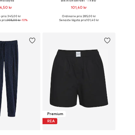
amasbyxa
Bikiniunderdel 'Thea'
4,50 kr
101,40 kr
 pris: 345,00 kr
Ordinarie pris: 285,00 kr
rlekar: XS, S, M, L, XL
Tillgängliga storlekar: M, L, XL, XXL
 pris:
305,00 kr
-10%
Senaste lägsta pris:
101,40 kr
 i varukorgen
Lägg till i varukorgen
Premium
REA