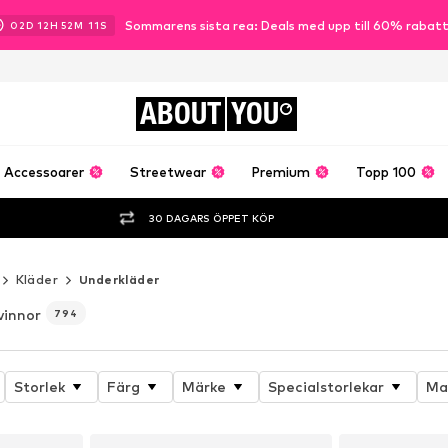
Sommarens sista rea: Deals med upp till 60% rabat
02
D
12
H
52
M
09
S
ABOUT
YOU
Accessoarer
Streetwear
Premium
Topp 100
30 DAGARS ÖPPET KÖP
Kläder
Underkläder
vinnor
794
Storlek
Färg
Märke
Specialstorlekar
Ma