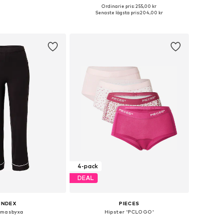
Ordinarie pris: 255,00 kr
 storlekar: S, M, L
Tillgängliga storlekar: XS, S, M, L, XL
Senaste lägsta pris:
204,00 kr
 i varukorgen
Lägg till i varukorgen
4-pack
DEAL
INDEX
PIECES
amasbyxa
Hipster 'PCLOGO'