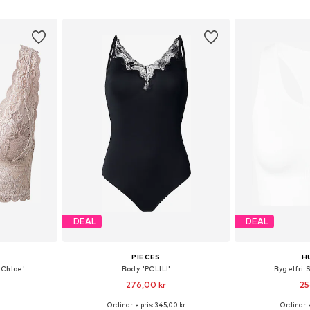
korgen
Lägg till i varukorgen
Lägg till
DEAL
DEAL
PIECES
H
Chloe'
Body 'PCLILI'
Bygelfri 
276,00 kr
25
Ordinarie pris: 345,00 kr
Ordinarie
75, 80, 90, 100
Tillgängliga storlekar: XS, S, M, L, XL, XXL
Tillgängliga sto