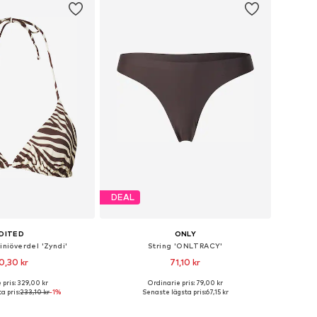
DEAL
DITED
ONLY
iniöverdel 'Zyndi'
String 'ONLTRACY'
0,30 kr
71,10 kr
 pris: 329,00 kr
Ordinarie pris: 79,00 kr
lekar: 70, 75, 80, 100
Tillgängliga storlekar: XS, S, M, L, XL
a pris:
233,10 kr
-1%
Senaste lägsta pris:
67,15 kr
 i varukorgen
Lägg till i varukorgen