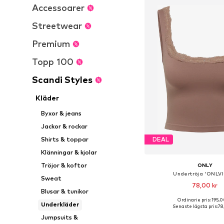
Accessoarer
Streetwear
Premium
Topp 100
Scandi Styles
Kläder
Byxor & jeans
Jackor & rockar
Shirts & toppar
DEAL
Klänningar & kjolar
Tröjor & koftor
ONLY
Undertröja 'ONLV
Sweat
78,00 kr
Blusar & tunikor
Ordinarie pris: 195,0
Tillgängliga storlekar: S-
Underkläder
Senaste lägsta pris:
78
Lägg till i varu
Jumpsuits &