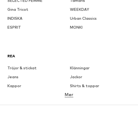
SELECTED FEMME
Tamaris
Gina Tricot
WEEKDAY
INDISKA
Urban Classics
ESPRIT
MONKI
REA
Tröjor & stickat
Klänningar
Jeans
Jackor
Kappor
Shirts & toppar
Mer
Byxor
Underkläder
Kjolar
Blusar & tunikor
Sweat
Kavajer
Badkläder
Jumpsuits & overaller
Stora storlekar
Skor