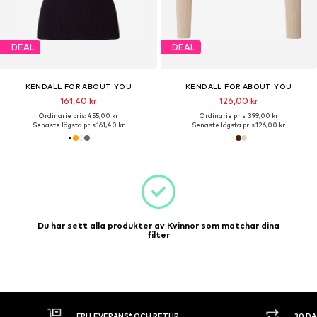
DEAL
DEAL
KENDALL FOR ABOUT YOU
KENDALL FOR ABOUT YOU
161,40 kr
126,00 kr
Ordinarie pris: 455,00 kr
Ordinarie pris: 399,00 kr
Senaste lägsta pris:
161,40 kr
Senaste lägsta pris:
126,00 kr
Du har sett alla produkter av Kvinnor som matchar dina
filter
30 DAGARS ÖPPET KÖP
SHOPPA NU. 