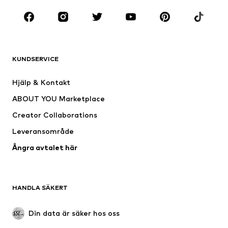
Sport
Accessoarer
Premium
KLÄDER
KUNDSERVICE
Nytt
Populärt
Klänningar
Jeans
Hjälp & Kontakt
Shirts & toppar
Byxor
ABOUT YOU Marketplace
Jackor
Tröjor & stickat
Creator Collaborations
Underkläder
Blusar & tunikor
Leveransområde
Kappor
Kjolar
Ångra avtalet här
Badkläder
Sweat
Kavajer
Jumpsuits & overaller
Stora storlekar
Mammakläder
HANDLA SÄKERT
Tillfällen
Exklusiv
Upcycling
Din data är säker hos oss