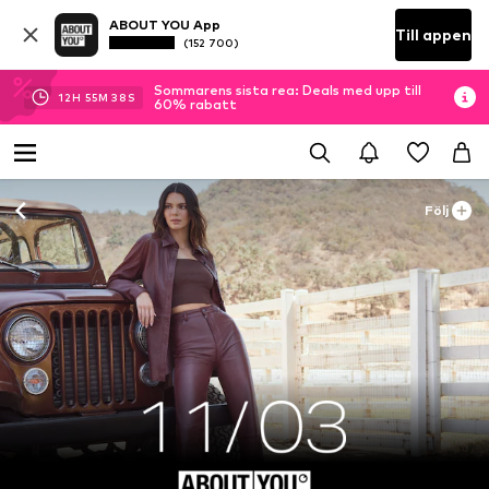
ABOUT YOU App
Till appen
(152 700)
Sommarens sista rea: Deals med upp till
12
H
55
M
36
S
60% rabatt
Följ