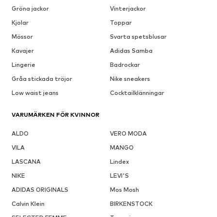
Gröna jackor
Vinterjackor
Kjolar
Toppar
Mössor
Svarta spetsblusar
Kavajer
Adidas Samba
Lingerie
Badrockar
Gråa stickada tröjor
Nike sneakers
Low waist jeans
Cocktailklänningar
VARUMÄRKEN FÖR KVINNOR
ALDO
VERO MODA
VILA
MANGO
LASCANA
Lindex
NIKE
LEVI'S
ADIDAS ORIGINALS
Mos Mosh
Calvin Klein
BIRKENSTOCK