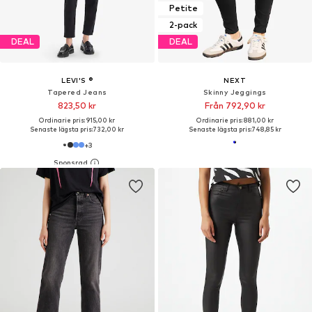
Petite
2-pack
DEAL
DEAL
LEVI'S ®
NEXT
Tapered Jeans
Skinny Jeggings
823,50 kr
Från 792,90 kr
Ordinarie pris: 915,00 kr
Ordinarie pris: 881,00 kr
Senaste lägsta pris:
732,00 kr
Senaste lägsta pris:
748,85 kr
+
3