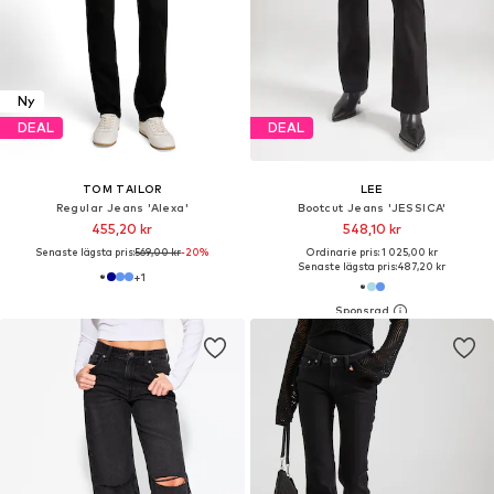
Ny
DEAL
DEAL
TOM TAILOR
LEE
Regular Jeans 'Alexa'
Bootcut Jeans 'JESSICA'
455,20 kr
548,10 kr
Senaste lägsta pris:
569,00 kr
-20%
Ordinarie pris: 1 025,00 kr
Senaste lägsta pris:
487,20 kr
+
1