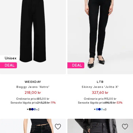
Unisex
DEAL
DEAL
WEEKDAY
LTB
Baggy Jeans 'Astro'
Skinny Jeans 'Julita X'
218,00 kr
327,60 kr
Ordinarie pris: 685,00 kr
Ordinarie pris: 915,00 kr
Senaste lägsta pris:
245,25 kr
-11%
Senaste lägsta pris:
696,15 kr
-53%
+
2
+
3