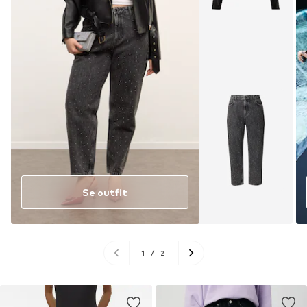
Se outfit
1
/
2