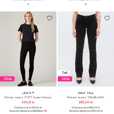
Tall
DEAL
DEAL
LEVI'S ®
ONLY TALL
Skinny Jeans '710™ Super Skinny'
Flared Jeans 'ONLBLUSH'
696,15 kr
285,00 kr
Ordinarie pris: 915,00 kr
Ordinarie pris: 685,00 kr
Senaste lägsta pris:
737,10 kr
-5%
Senaste lägsta pris:
190,00 kr