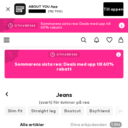
ABOUT YOU App
Till appen
(152 700)
Sommarens sista rea: Deals med upp till
07
H
45
M
53
S
60% rabatt
07
H
45
M
53
S
Sommarens sista rea: Deals med upp till 60%
rabatt
Jeans
(svart) för kvinnor på rea
Slim fit
Straight leg
Bootcut
Boyfriend
Jegg
Alla artiklar
Dina erbjudanden
1 396