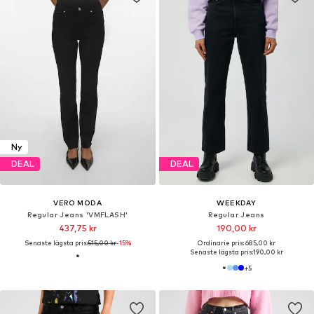
Ny
DEAL
DEAL
VERO MODA
WEEKDAY
Regular Jeans 'VMFLASH'
Regular Jeans
437,75 kr
190,00 kr
Senaste lägsta pris:
515,00 kr
-15%
Ordinarie pris: 685,00 kr
Senaste lägsta pris:
190,00 kr
+
5