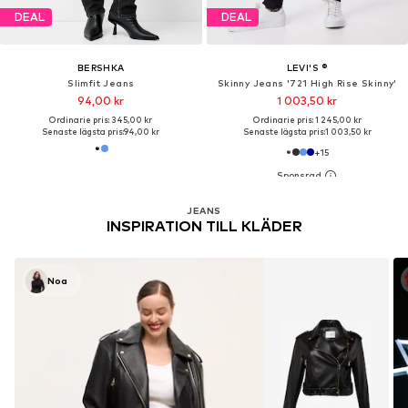
DEAL
DEAL
BERSHKA
LEVI'S ®
Slimfit Jeans
Skinny Jeans '721 High Rise Skinny'
94,00 kr
1 003,50 kr
Ordinarie pris: 345,00 kr
Ordinarie pris: 1 245,00 kr
Senaste lägsta pris:
94,00 kr
Senaste lägsta pris:
1 003,50 kr
+
15
JEANS
INSPIRATION TILL KLÄDER
Noa