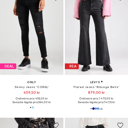
DEAL
REA
ONLY
LEVI'S ®
Skinny Jeans 'CORAL'
Flared Jeans 'Ribcage Bells'
409,50 kr
879,00 kr
Ordinarie pris: 455,00 kr
Ordinarie pris: 1 475,00 kr
Senaste lägsta pris:
364,00 kr
Senaste lägsta pris:
747,15 kr
+
4