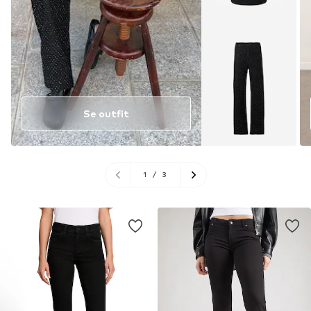
Se outfit
1
/
3