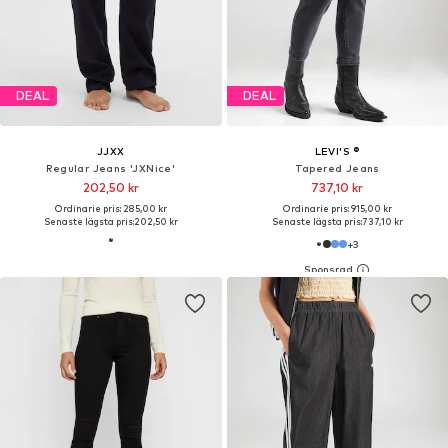
DEAL
DEAL
JJXX
LEVI'S ®
Regular Jeans 'JXNice'
Tapered Jeans
202,50 kr
737,10 kr
Ordinarie pris: 285,00 kr
Ordinarie pris: 915,00 kr
Senaste lägsta pris:
202,50 kr
Senaste lägsta pris:
737,10 kr
+
3