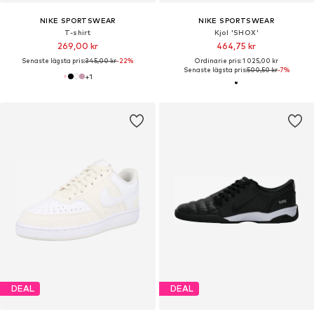
NIKE SPORTSWEAR
NIKE SPORTSWEAR
T-shirt
Kjol 'SHOX'
269,00 kr
464,75 kr
Senaste lägsta pris:
345,00 kr
-22%
Ordinarie pris: 1 025,00 kr
Senaste lägsta pris:
500,50 kr
-7%
+
1
DEAL
DEAL