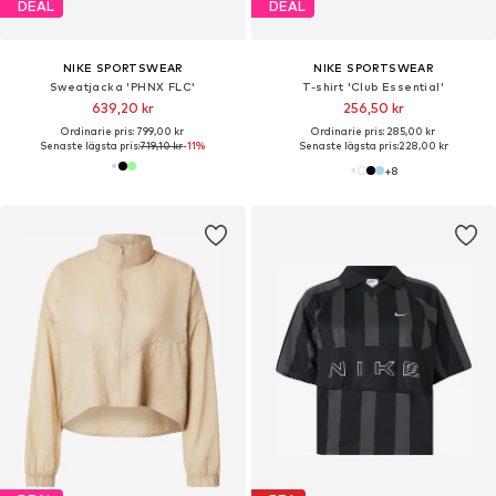
DEAL
DEAL
NIKE SPORTSWEAR
NIKE SPORTSWEAR
Sweatjacka 'PHNX FLC'
T-shirt 'Club Essential'
639,20 kr
256,50 kr
Ordinarie pris: 799,00 kr
Ordinarie pris: 285,00 kr
Senaste lägsta pris:
719,10 kr
-11%
Senaste lägsta pris:
228,00 kr
+
8