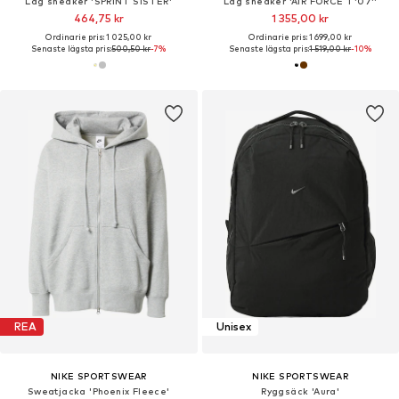
Låg sneaker 'SPRINT SISTER'
Låg sneaker 'AIR FORCE 1 '07''
464,75 kr
1 355,00 kr
Ordinarie pris: 1 025,00 kr
Ordinarie pris: 1 699,00 kr
Senaste lägsta pris:
500,50 kr
-7%
Senaste lägsta pris:
1 519,00 kr
-10%
REA
Unisex
NIKE SPORTSWEAR
NIKE SPORTSWEAR
Sweatjacka 'Phoenix Fleece'
Ryggsäck 'Aura'