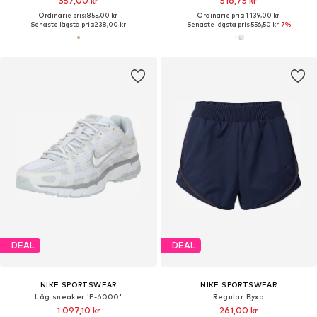
357,00 kr
516,75 kr
Ordinarie pris: 855,00 kr
Ordinarie pris: 1 139,00 kr
Senaste lägsta pris:
238,00 kr
Senaste lägsta pris:
556,50 kr
-7%
DEAL
DEAL
NIKE SPORTSWEAR
NIKE SPORTSWEAR
Låg sneaker 'P-6000'
Regular Byxa
1 097,10 kr
261,00 kr