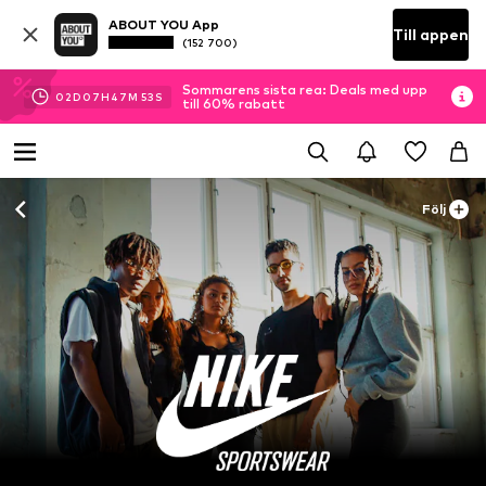
ABOUT YOU App
Till appen
(152 700)
Sommarens sista rea: Deals med upp
02
D
07
H
47
M
52
S
till 60% rabatt
Följ