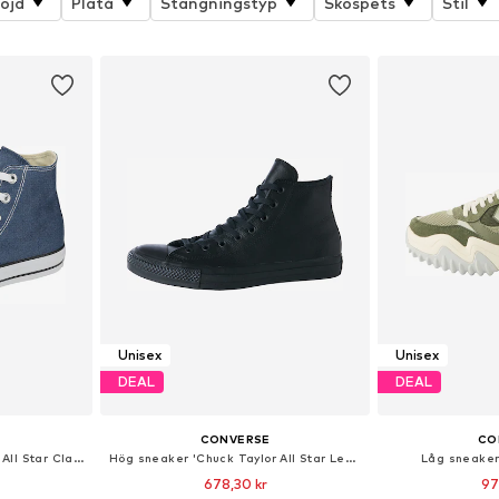
öjd
Platå
Stängningstyp
Skospets
Stil
Unisex
Unisex
DEAL
DEAL
CONVERSE
CO
Hög sneaker 'Chuck Taylor All Star Classic'
Hög sneaker 'Chuck Taylor All Star Leather'
Låg sneake
678,30 kr
97