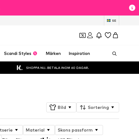
t
SE
Scandi Styles
Märken
Inspiration
SHOPPA NU. BETALA INOM 60 DAGAR.
Följ
Bild
Sortering
tserie
Material
Skons passform