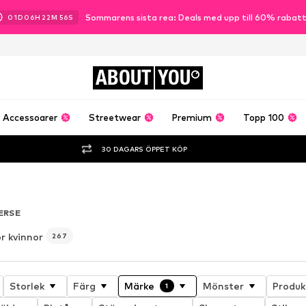
Sommarens sista rea: Deals med upp till 60% rabat
01
D
06
H
22
M
54
S
ABOUT
YOU
Accessoarer
Streetwear
Premium
Topp 100
30 DAGARS ÖPPET KÖP
ERSE
r kvinnor
267
Storlek
Färg
Märke
Mönster
Produk
1