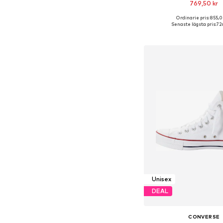
769,50 kr
+
4
Ordinarie pris: 855,0
Tillgänglig i många s
Senaste lägsta pris:
726
Lägg till i varu
Unisex
DEAL
CONVERSE