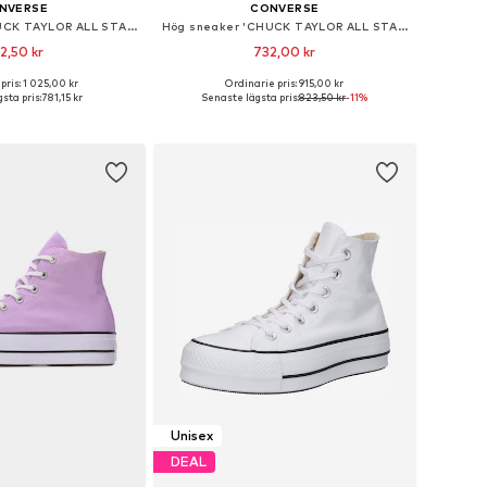
NVERSE
CONVERSE
Hög sneaker 'CHUCK TAYLOR ALL STAR LIFT PLATFORM WIDE WIDTH'
Hög sneaker 'CHUCK TAYLOR ALL STAR LEATHER'
2,50 kr
732,00 kr
pris: 1 025,00 kr
Ordinarie pris: 915,00 kr
i många storlekar
Tillgänglig i många storlekar
sta pris:
781,15 kr
Senaste lägsta pris:
823,50 kr
-11%
 i varukorgen
Lägg till i varukorgen
Unisex
DEAL