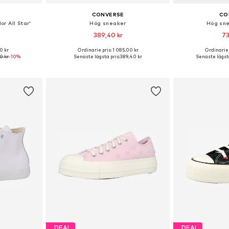
CONVERSE
CO
r All Star'
Hög sneaker
Hög sne
389,40 kr
73
0 kr
Ordinarie pris: 1 085,00 kr
Ordinarie 
torlekar
Tillgängliga storlekar: 41,5, 42,5, 43, 44, 44,5, 45
Tillgänglig 
0 kr
-10%
Senaste lägsta pris:
389,40 kr
Senaste lägsta
korgen
Lägg till i varukorgen
Lägg till
DEAL
DEAL