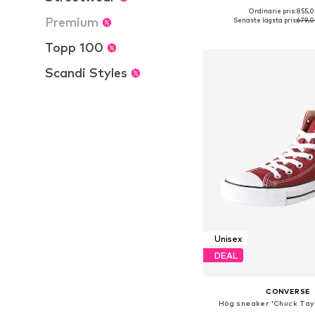
+
4
Ordinarie pris: 855,0
Tillgänglig i många s
Premium
Senaste lägsta pris:
679,0
Lägg till i varu
Topp 100
Scandi Styles
Unisex
DEAL
CONVERSE
Hög sneaker 'Chuck Taylo