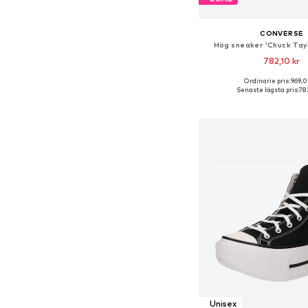
CONVERSE
Hög sneaker 'Chuck Taylo
782,10 kr
Ordinarie pris: 969,0
Tillgänglig i många s
Senaste lägsta pris:
782
Lägg till i varu
Unisex