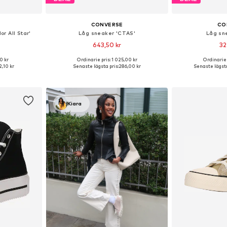
CONVERSE
CO
r All Star'
Låg sneaker 'CTAS'
Låg sn
643,50 kr
32
0 kr
Ordinarie pris: 1 025,00 kr
Ordinarie 
torlekar
Tillgänglig i många storlekar
Tillgänglig 
,10 kr
Senaste lägsta pris:
286,00 kr
Senaste lägsta
korgen
Lägg till i varukorgen
Lägg till
Kiara