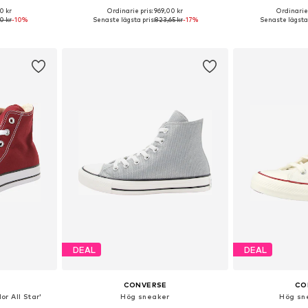
0 kr
Ordinarie pris: 969,00 kr
Ordinarie 
torlekar
Tillgänglig i många storlekar
Tillgänglig 
0 kr
-10%
Senaste lägsta pris:
823,65 kr
-17%
Senaste lägsta 
korgen
Lägg till i varukorgen
Lägg till
DEAL
DEAL
CONVERSE
CO
r All Star'
Hög sneaker
Hög sn