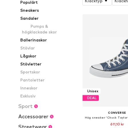
Klacktyp
Klackh
Populärt
Sneakers
Sandaler
Pumps &
högklackade skor
Ballerinaskor
Stövlar
Lågskor
Stövletter
Sportskor
Pantoletter
Inneskor
Unisex
Exklusiv
DEAL
Sport
CONVERSE
Accessoarer
611,10 kr
Streetwear