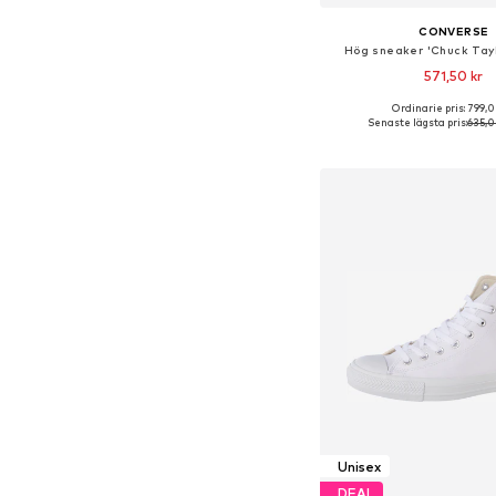
CONVERSE
Hög sneaker 'Chuck Taylo
571,50 kr
Ordinarie pris: 799,0
Tillgänglig i många s
Senaste lägsta pris:
635,0
Lägg till i varu
Unisex
DEAL