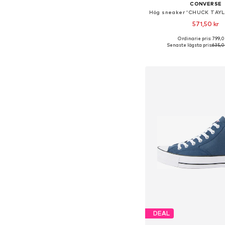
CONVERSE
571,50 kr
Ordinarie pris: 799,0
Tillgänglig i många s
Senaste lägsta pris:
635,0
Lägg till i varu
DEAL