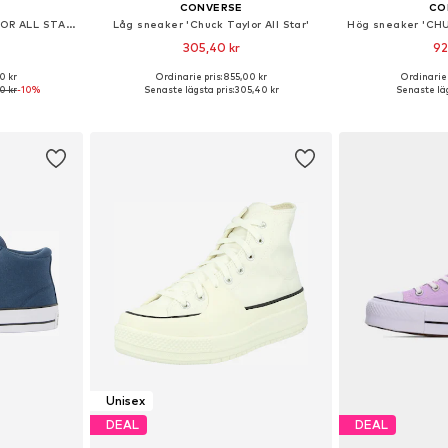
CONVERSE
CO
Hög sneaker 'CHUCK TAYLOR ALL STAR MALDEN STREET'
Låg sneaker 'Chuck Taylor All Star'
305,40 kr
92
0 kr
Ordinarie pris: 855,00 kr
Ordinarie 
torlekar
Tillgängliga storlekar: 35-35,5, 36, 36,5
Tillgänglig 
0 kr
-10%
Senaste lägsta pris:
305,40 kr
Senaste läg
korgen
Lägg till i varukorgen
Lägg till
Unisex
DEAL
DEAL