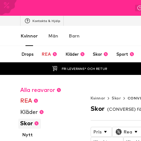
Kontakta & Hjälp
Kvinnor
Män
Barn
Drops
REA
Kläder
Skor
Sport
FRI LEVERANS* OCH RETUR
Alla reavaror
Evig sommar
Kvinnor
Skor
CONV
REA
Skor
(CONVERSE) fö
Kläder
Skor
Pris
Rea
Nytt