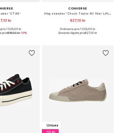
NVERSE
CONVERSE
aker 'CTAS'
Hög sneaker 'Chuck TayIor All Star Lift Platform'
7,10 kr
827,10 kr
pris: 1 025,00 kr
Ordinarie pris: 1 025,00 kr
i många storlekar
Tillgänglig i många storlekar
 pris:
819,00 kr
-10%
Senaste lägsta pris:
827,10 kr
 i varukorgen
Lägg till i varukorgen
Unisex
DEAL