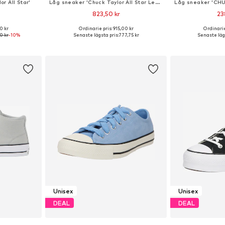
r All Star'
Låg sneaker 'Chuck Taylor All Star Leather'
823,50 kr
23
0 kr
Ordinarie pris: 915,00 kr
Ordinarie
torlekar
Tillgänglig i många storlekar
Tillgängliga sto
0 kr
-10%
Senaste lägsta pris:
777,75 kr
Senaste lägs
korgen
Lägg till i varukorgen
Lägg till
Unisex
Unisex
DEAL
DEAL