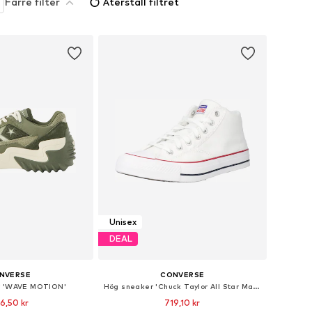
Färre filter
Återställ filtret
Unisex
DEAL
NVERSE
CONVERSE
r 'WAVE MOTION'
Hög sneaker 'Chuck Taylor All Star Malden Street'
6,50 kr
719,10 kr