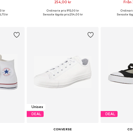
254,00 kr
Från 
0 kr
Ordinarie pris: 915,00 kr
Ordinarie
torlekar
Tillgänglig i många storlekar
Tillgänglig 
,75 kr
Senaste lägsta pris:
254,00 kr
Senaste lägs
korgen
Lägg till i varukorgen
Lägg till
Unisex
DEAL
DEAL
CONVERSE
CO