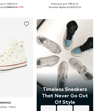
pris: 1 359,00 kr
Ordinarie pris: 799,00 kr
i många storlekar
Tillgänglig i många storlekar
pris:
1 085,00 kr
-10%
Senaste lägsta pris:
639,20 kr
 i varukorgen
Lägg till i varukorgen
Timeless Sneakers
That Never Go Out
Of Style
NVERSE
eaker 'Ctas'