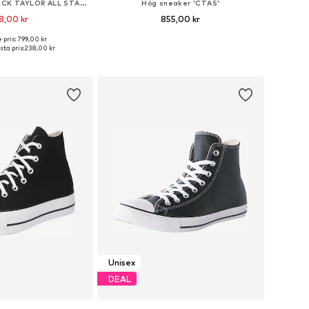
Låg sneaker 'CHUCK TAYLOR ALL STAR DAINTY'
Hög sneaker 'CTAS'
8,00 kr
855,00 kr
 pris: 799,00 kr
rlekar: 35-35,5, 36, 37
Tillgänglig i många storlekar
ta pris:
238,00 kr
 i varukorgen
Lägg till i varukorgen
Unisex
DEAL