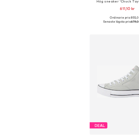
Hög sneaker 'Chuck Taylo
611,10 kr
Ordinarie pris: 855,0
Tillgänglig i många s
Senaste lägsta pris:
679,0
Lägg till i varu
DEAL