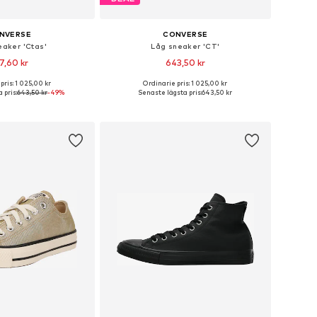
NVERSE
CONVERSE
eaker 'Ctas'
Låg sneaker 'CT'
7,60 kr
643,50 kr
pris: 1 025,00 kr
Ordinarie pris: 1 025,00 kr
i många storlekar
Tillgänglig i många storlekar
 pris:
643,50 kr
-49%
Senaste lägsta pris:
643,50 kr
 i varukorgen
Lägg till i varukorgen