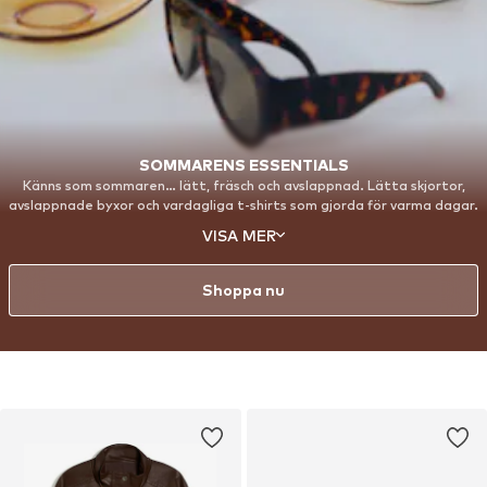
SOMMARENS ESSENTIALS
Känns som sommaren… lätt, fräsch och avslappnad. Lätta skjortor,
avslappnade byxor och vardagliga t-shirts som gjorda för varma dagar.
Inspirerad av kuststäder och slow living blandar denna edit rena looks
VISA MER
med bekväma plagg, perfekta för långa dagar i solen, sena middagar
och allt däremellan.
Shoppa nu