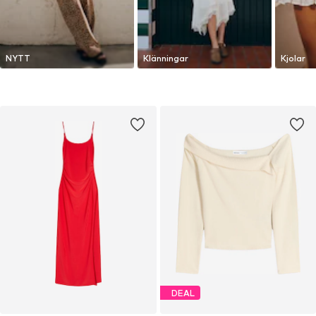
NYTT
Klänningar
Kjolar
DEAL