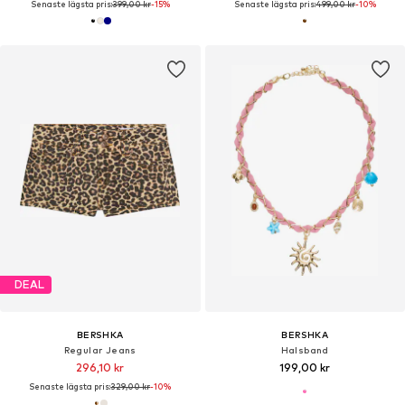
Senaste lägsta pris:
399,00 kr
-15%
Senaste lägsta pris:
499,00 kr
-10%
DEAL
BERSHKA
BERSHKA
Regular Jeans
Halsband
296,10 kr
199,00 kr
Senaste lägsta pris:
329,00 kr
-10%