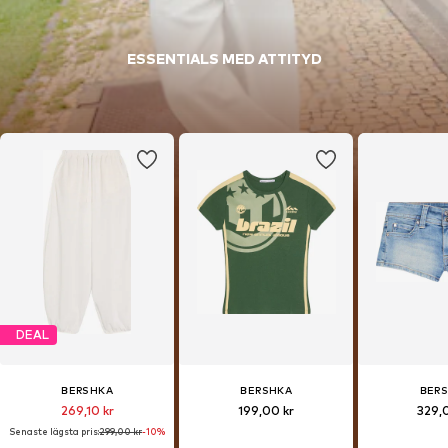
ESSENTIALS MED ATTITYD
DEAL
BERSHKA
BERSHKA
BER
269,10 kr
199,00 kr
329,
Senaste lägsta pris:
299,00 kr
-10%