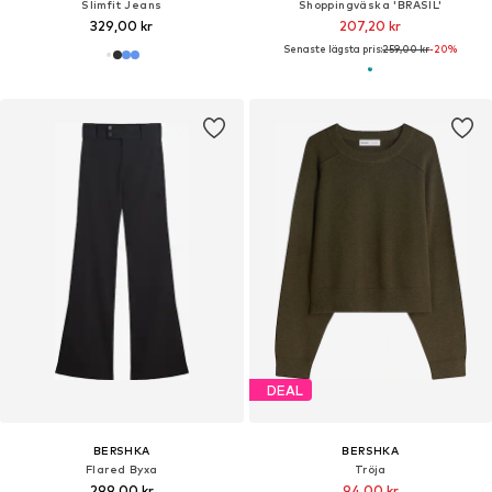
Slimfit Jeans
Shoppingväska 'BRASIL'
329,00 kr
207,20 kr
Senaste lägsta pris:
259,00 kr
-20%
DEAL
BERSHKA
BERSHKA
Flared Byxa
Tröja
299,00 kr
94,00 kr