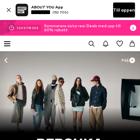
ABOUT YOU App
Till appen
(152 700)
Sommarens sista rea: Deals med upp till
12
H
37
M
50
S
60% rabatt
Följ