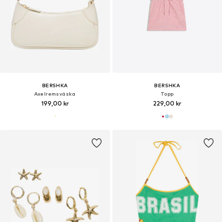
BERSHKA
BERSHKA
Axelremsväska
Topp
199,00 kr
229,00 kr