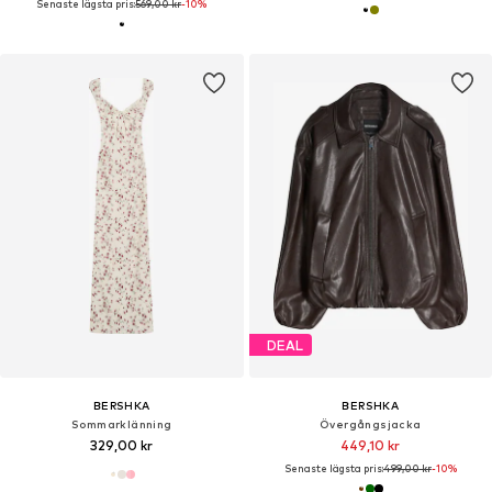
Senaste lägsta pris:
569,00 kr
-10%
DEAL
BERSHKA
BERSHKA
Sommarklänning
Övergångsjacka
329,00 kr
449,10 kr
Senaste lägsta pris:
499,00 kr
-10%