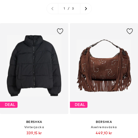
1
/
3
DEAL
DEAL
BERSHKA
BERSHKA
Vinterjacka
Axelremsväska
339,15 kr
449,10 kr