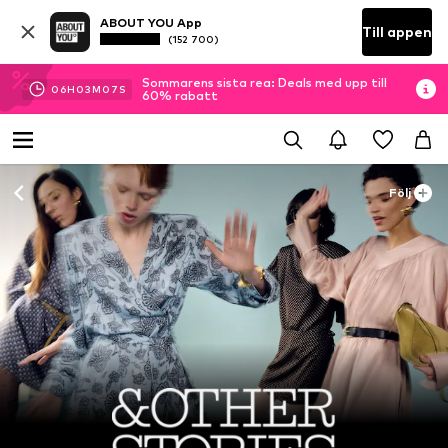
ABOUT YOU App
Till appen
(152 700)
Sommarens sista rea: Deals med upp till
06
H
03
M
05
S
60% rabatt
Följ