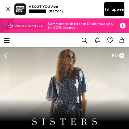
ABOUT YOU App
Till appen
(152 700)
Sommarens sista rea: Deals med upp
03
D
09
H
27
M
26
S
till 60% rabatt
Följ