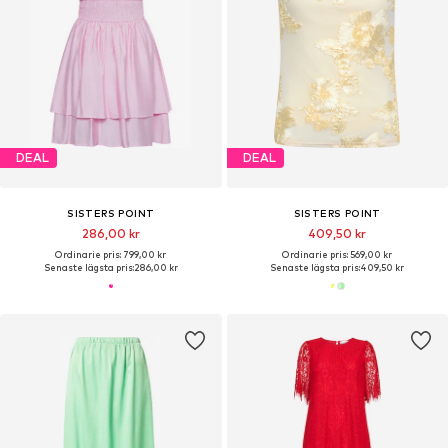
DEAL
DEAL
SISTERS POINT
SISTERS POINT
286,00 kr
409,50 kr
Ordinarie pris: 799,00 kr
Ordinarie pris: 569,00 kr
Senaste lägsta pris:
286,00 kr
Senaste lägsta pris:
409,50 kr