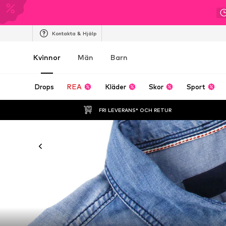
Kontakta & Hjälp
Kvinnor
Män
Barn
Drops
REA
Kläder
Skor
Sport
FRI LEVERANS* OCH RETUR