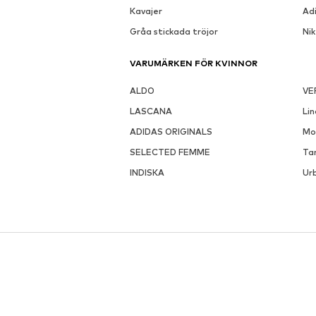
Kavajer
Ad
Gråa stickada tröjor
Ni
VARUMÄRKEN FÖR KVINNOR
ALDO
VE
LASCANA
Li
ADIDAS ORIGINALS
Mo
SELECTED FEMME
Ta
INDISKA
Urb