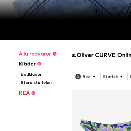
Alla reavaror
s.Oliver CURVE Onli
Kläder
Badkläder
Rea
Storlek
Stora storlekar
REA