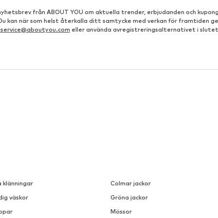
å nyhetsbrev från ABOUT YOU om aktuella trender, erbjudanden och kupong
 Du kan när som helst återkalla ditt samtycke med verkan för framtiden g
dservice@aboutyou.com
eller använda avregistreringsalternativet i slutet
a klänningar
Colmar jackor
dig väskor
Gröna jackor
ppar
Mössor