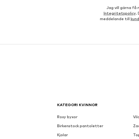
Jag vill gärna f
Integritetspolicy
.
meddelande till
kun
KATEGORI KVINNOR
Roxy byxor
Vil
Birkenstock pantoletter
Za
Kjolar
To