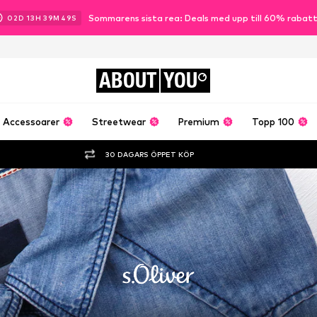
Sommarens sista rea: Deals med upp till 60% rabat
02
D
13
H
39
M
48
S
ABOUT
YOU
Accessoarer
Streetwear
Premium
Topp 100
30 DAGARS ÖPPET KÖP