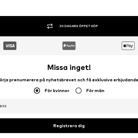
SHOPPA NU. BETALA INOM 60 DAGAR.
Missa inget!
örja prenumerera på nyhetsbrevet och få exklusiva erbjudand
För kvinnor
För män
ess
Registrera dig