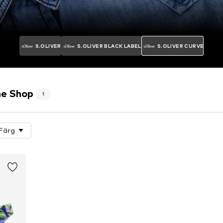
S.OLIVER
S.OLIVER BLACK LABEL
S.OLIVER CURVE
ne Shop
1
Färg