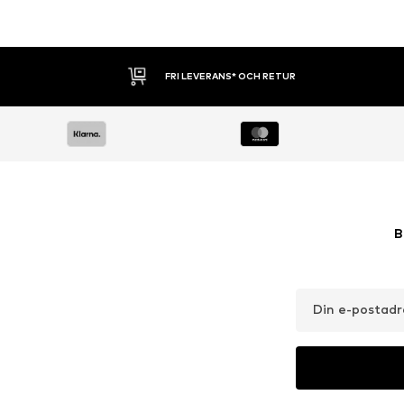
30 DAGARS ÖPPET KÖP
B
Din e-postadr