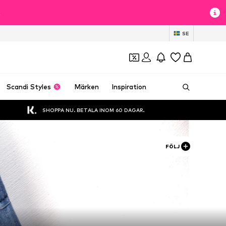
t
SE
Scandi Styles
Märken
Inspiration
SHOPPA NU. BETALA INOM 60 DAGAR.
FÖLJ