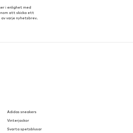
er i enlighet med
enom att skicka ett
 av varje nyhetsbrev.
Adidas sneakers
Vinterjackor
Svarta spetsblusar