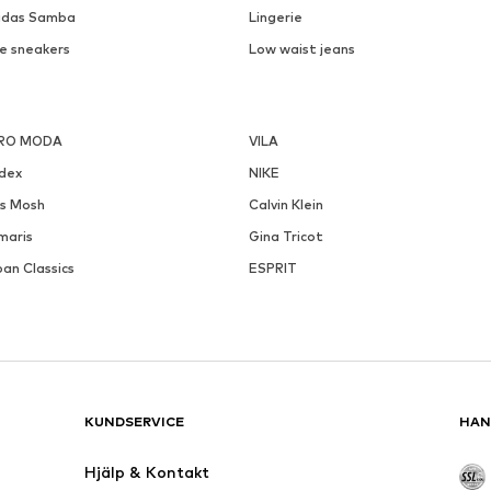
idas Samba
Lingerie
ke sneakers
Low waist jeans
RO MODA
VILA
ndex
NIKE
s Mosh
Calvin Klein
maris
Gina Tricot
an Classics
ESPRIT
KUNDSERVICE
HAN
Hjälp & Kontakt