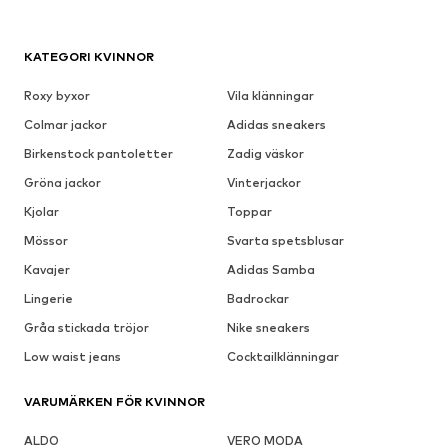
KATEGORI KVINNOR
Roxy byxor
Vila klänningar
Colmar jackor
Adidas sneakers
Birkenstock pantoletter
Zadig väskor
Gröna jackor
Vinterjackor
Kjolar
Toppar
Mössor
Svarta spetsblusar
Kavajer
Adidas Samba
Lingerie
Badrockar
Gråa stickada tröjor
Nike sneakers
Low waist jeans
Cocktailklänningar
VARUMÄRKEN FÖR KVINNOR
ALDO
VERO MODA