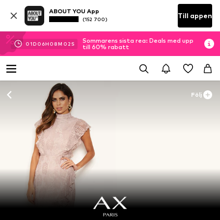
ABOUT YOU App
Till appen
(152 700)
Sommarens sista rea: Deals med upp
01
D
06
H
08
M
01
S
till 60% rabatt
Följ