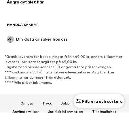
Ångra avtalet här
Badkläder
Sweat
Kavajer
Jumpsuits & overaller
Stora storlekar
Mammakläder
HANDLA SÄKERT
Tillfällen
Exklusiv
Upcycling
Din data är säker hos oss
SKOR
*Gratis leverans för beställningar från 449,00 kr, annars tillkommer
Nytt
Populärt
leverans- och serviceavgifter på 49,00 kr.
Lägsta totalpris de senaste 30 dagarna före prissänkningen.
Sneakers
Stövletter
****Kostnadsfritt från alla nätverksleverantörer. Avgifter kan
Pumps & högklackade skor
Stövlar
tillkomma när du ringer från utlandet.
******Alla priser inkl. moms.
Sandaler
Lågskor
Sportskor
Ballerinaskor
Filtrera och sortera
Pantoletter
Inneskor
Om oss
Tryck
Jobb
Integritetspolicy
Exklusiv
Användarvillkor
Juridisk information
Tillgänglighet
Produktsäkerhet
SPORT
© 2026 ABOUT YOU SE & Co. KG