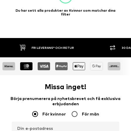
Du har sett alla produkter av Kvinnor som matchar dina
filter
30 DAGARS ÖPPET KÖP
SHOPPA NU. 
Missa inget!
Börja prenumerera på nyhetsbrevet och få exklusiva
erbjudanden
För kvinnor
För män
Din e-postadress