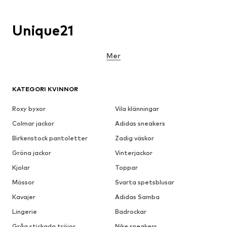
Unique21
Mer
KATEGORI KVINNOR
Roxy byxor
Vila klänningar
Colmar jackor
Adidas sneakers
Birkenstock pantoletter
Zadig väskor
Gröna jackor
Vinterjackor
Kjolar
Toppar
Mössor
Svarta spetsblusar
Kavajer
Adidas Samba
Lingerie
Badrockar
Gråa stickada tröjor
Nike sneakers