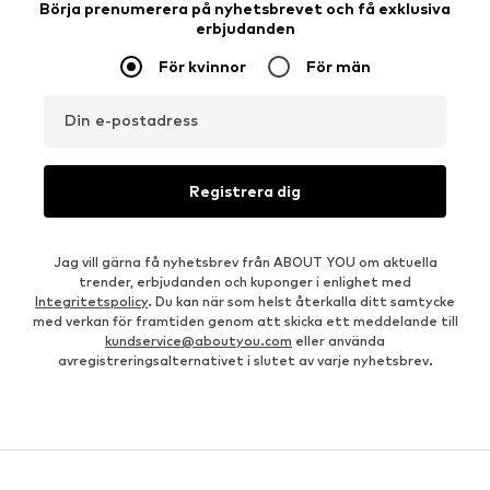
Börja prenumerera på nyhetsbrevet och få exklusiva
erbjudanden
För kvinnor
För män
Din e-postadress
Registrera dig
Jag vill gärna få nyhetsbrev från ABOUT YOU om aktuella
trender, erbjudanden och kuponger i enlighet med
Integritetspolicy
. Du kan när som helst återkalla ditt samtycke
med verkan för framtiden genom att skicka ett meddelande till
kundservice@aboutyou.com
eller använda
avregistreringsalternativet i slutet av varje nyhetsbrev.