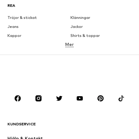
REA
Tröjor & stickat
Klänningar
Jeans
Jackor
Kappor
Shirts & toppar
Mer
Byxor
Underkläder
Kjolar
Blusar & tunikor
Sweat
Kavajer
Badkläder
Jumpsuits & overaller
Stora storlekar
Skor
Sport
Accessoarer
Premium
KLÄDER
KUNDSERVICE
Nytt
Populärt
Klänningar
Jeans
Hjälp & Kontakt