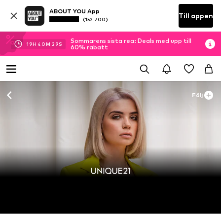
ABOUT YOU App
Till appen
(152 700)
Sommarens sista rea: Deals med upp till
19
H
40
M
29
S
60% rabatt
Följ