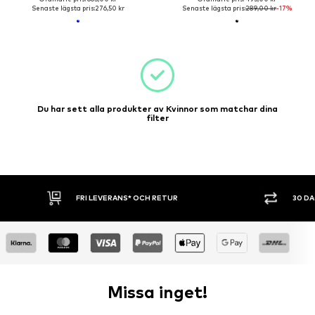
Senaste lägsta pris:
276,50 kr
Senaste lägsta pris:
289,00 kr
-17%
Du har sett alla produkter av Kvinnor som matchar dina
filter
FRI LEVERANS* OCH RETUR
30 D
Missa inget!