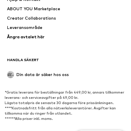
Shirts & toppar
Byxor
ABOUT YOU Marketplace
Jackor
Tröjor & stickat
Creator Collaborations
Underkläder
Blusar & tunikor
Leveransområde
Kappor
Kjolar
Ångra avtalet här
Badkläder
Sweat
Kavajer
Jumpsuits & overaller
Stora storlekar
Mammakläder
HANDLA SÄKERT
Tillfällen
Exklusiv
Upcycling
Din data är säker hos oss
SKOR
*Gratis leverans för beställningar från 449,00 kr, annars tillkommer
Nytt
Populärt
leverans- och serviceavgifter på 49,00 kr.
Lägsta totalpris de senaste 30 dagarna före prissänkningen.
Sneakers
Stövletter
****Kostnadsfritt från alla nätverksleverantörer. Avgifter kan
Pumps & högklackade skor
Stövlar
tillkomma när du ringer från utlandet.
******Alla priser inkl. moms.
Sandaler
Lågskor
Sportskor
Ballerinaskor