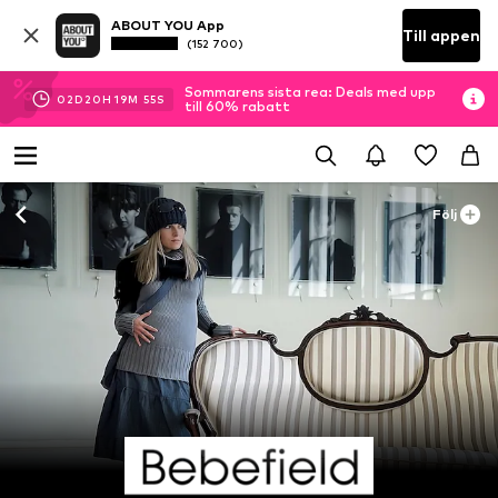
ABOUT YOU App
Till appen
(152 700)
Sommarens sista rea: Deals med upp
02
D
20
H
19
M
53
S
till 60% rabatt
Följ