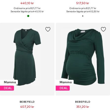
440,10 kr
517,50 kr
Ordinarie pris: 821,77 kr
Ordinarie pris: 821,77 kr
Senaste lägsta pris:
440,10 kr
Senaste lägsta pris:
402,50 kr
Mamma
Mamma
DEAL
DEAL
BEBEFIELD
BEBEFIELD
407,20 kr
351,20 kr