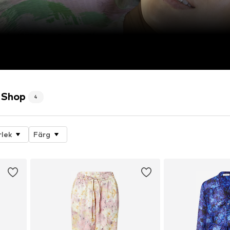
 Shop
4
rlek
Färg