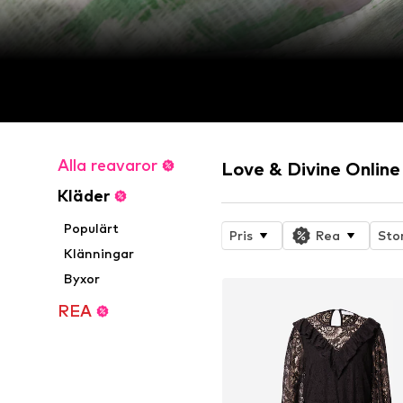
Alla reavaror
Love & Divine Online
Kläder
Populärt
Pris
Rea
Sto
Klänningar
Byxor
REA