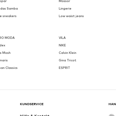
ppar
Mössor
idas Samba
Lingerie
ke sneakers
Low waist jeans
RO MODA
VILA
ndex
NIKE
s Mosh
Calvin Klein
maris
Gina Tricot
an Classics
ESPRIT
KUNDSERVICE
HAN
Hjälp & Kontakt