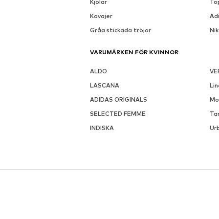
Kjolar
To
Kavajer
Ad
Gråa stickada tröjor
Ni
VARUMÄRKEN FÖR KVINNOR
ALDO
VE
LASCANA
Li
ADIDAS ORIGINALS
Mo
SELECTED FEMME
Ta
INDISKA
Urb