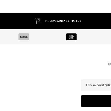
30 DAGARS ÖPPET KÖP
B
Din e-postadr