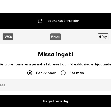
SHOPPA NU. BETALA INOM 60 DAGAR.
Missa inget!
örja prenumerera på nyhetsbrevet och få exklusiva erbjudand
För kvinnor
För män
ess
Registrera dig