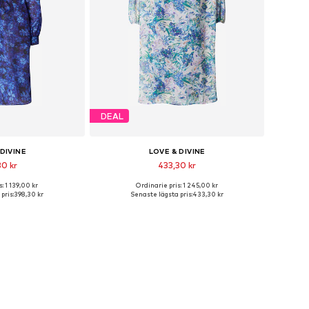
DEAL
 DIVINE
LOVE & DIVINE
30 kr
433,30 kr
: 1 139,00 kr
Ordinarie pris: 1 245,00 kr
storlekar: 34
Tillgängliga storlekar: 34
pris:
398,30 kr
Senaste lägsta pris:
433,30 kr
 varukorgen
Lägg till i varukorgen