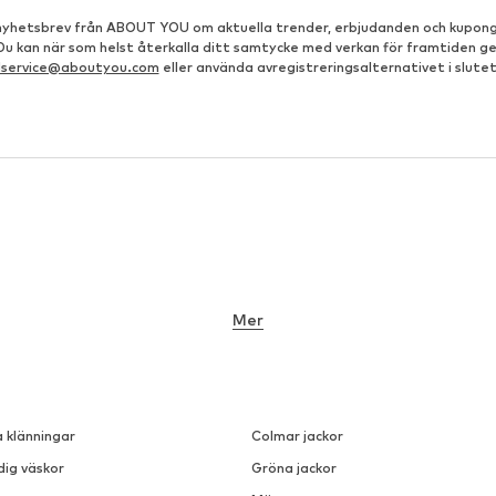
å nyhetsbrev från ABOUT YOU om aktuella trender, erbjudanden och kupong
 Du kan när som helst återkalla ditt samtycke med verkan för framtiden g
dservice@aboutyou.com
eller använda avregistreringsalternativet i slutet
Mer
a klänningar
Colmar jackor
dig väskor
Gröna jackor