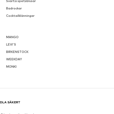
Svarta spetsblusar
Badrockar
Cocktailklänningar
MANGO
LEVI'S
BIRKENSTOCK
WEEKDAY
MONKI
DLA SÄKERT