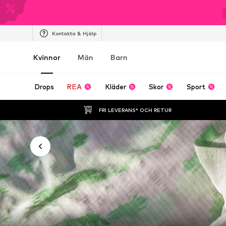
Kontakta & Hjälp
Kvinnor
Män
Barn
Drops
REA
Kläder
Skor
Sport
FRI LEVERANS* OCH RETUR