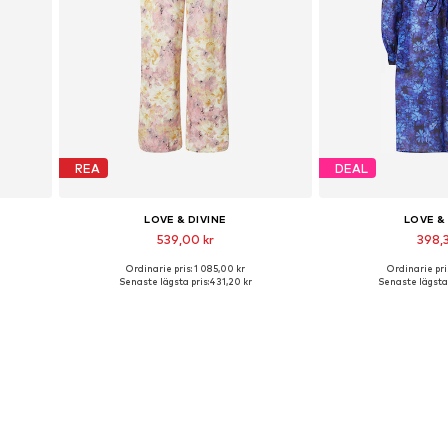
REA
DEAL
LOVE & DIVINE
LOVE &
539,00 kr
398,
Ordinarie pris: 1 085,00 kr
Ordinarie pris
 38
Tillgängliga storlekar: 38
Tillgängliga 
Senaste lägsta pris:
431,20 kr
Senaste lägsta 
n
Lägg till i varukorgen
Lägg till i