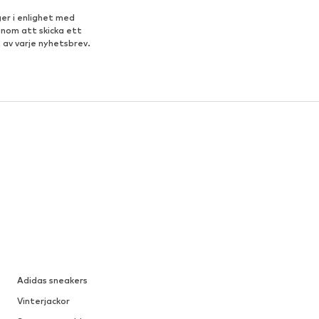
er i enlighet med
enom att skicka ett
 av varje nyhetsbrev.
Adidas sneakers
Vinterjackor