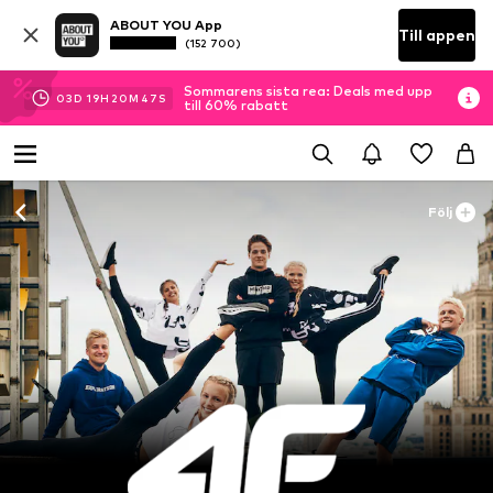
ABOUT YOU App
Till appen
(152 700)
Sommarens sista rea: Deals med upp
03
D
19
H
20
M
46
S
till 60% rabatt
Följ