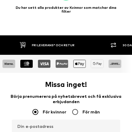
Du har sett alla produkter av Kvinnor som matchar dina
filter
30 DAGARS ÖPPET KÖP
SHOPPA NU. 
Missa inget!
Börja prenumerera på nyhetsbrevet och få exklusiva
erbjudanden
För kvinnor
För män
Din e-postadress