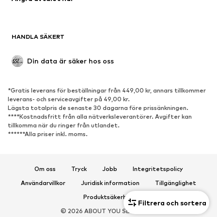
Kavajer
Jumpsuits & overaller
Stora storlekar
Mammakläder
HANDLA SÄKERT
Tillfällen
Exklusiv
Upcycling
Din data är säker hos oss
SKOR
*Gratis leverans för beställningar från 449,00 kr, annars tillkommer
Nytt
Populärt
leverans- och serviceavgifter på 49,00 kr.
Lägsta totalpris de senaste 30 dagarna före prissänkningen.
Sneakers
Stövletter
****Kostnadsfritt från alla nätverksleverantörer. Avgifter kan
Pumps & högklackade skor
Stövlar
tillkomma när du ringer från utlandet.
******Alla priser inkl. moms.
Sandaler
Lågskor
Sportskor
Ballerinaskor
Pantoletter
Inneskor
Om oss
Tryck
Jobb
Integritetspolicy
Exklusiv
Användarvillkor
Juridisk information
Tillgänglighet
Produktsäkerhet
Filtrera och sortera
SPORT
© 2026 ABOUT YOU SE & Co. KG