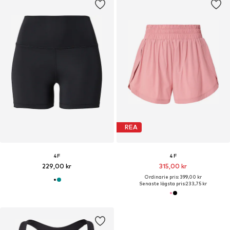
REA
4F
4F
229,00 kr
315,00 kr
Ordinarie pris: 399,00 kr
Senaste lägsta pris:
233,75 kr