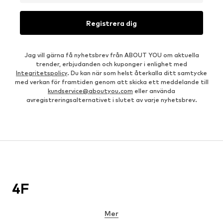
Registrera dig
Jag vill gärna få nyhetsbrev från ABOUT YOU om aktuella
trender, erbjudanden och kuponger i enlighet med
Integritetspolicy
. Du kan när som helst återkalla ditt samtycke
med verkan för framtiden genom att skicka ett meddelande till
kundservice@aboutyou.com
eller använda
avregistreringsalternativet i slutet av varje nyhetsbrev.
4F
Mer