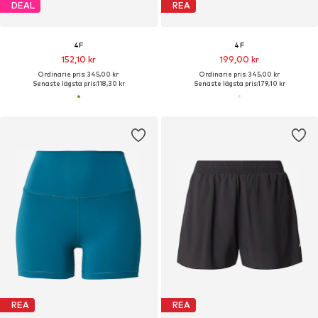
DEAL
REA
4F
4F
152,10 kr
199,00 kr
Ordinarie pris: 345,00 kr
Ordinarie pris: 345,00 kr
Senaste lägsta pris:
118,30 kr
Senaste lägsta pris:
179,10 kr
REA
REA