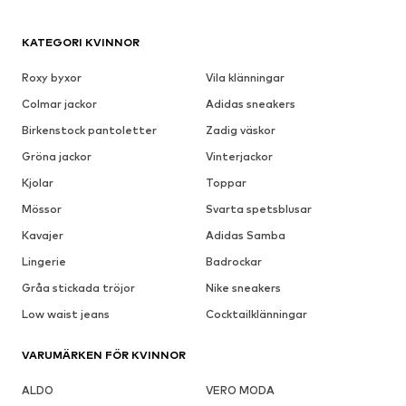
KATEGORI KVINNOR
Roxy byxor
Vila klänningar
Colmar jackor
Adidas sneakers
Birkenstock pantoletter
Zadig väskor
Gröna jackor
Vinterjackor
Kjolar
Toppar
Mössor
Svarta spetsblusar
Kavajer
Adidas Samba
Lingerie
Badrockar
Gråa stickada tröjor
Nike sneakers
Low waist jeans
Cocktailklänningar
VARUMÄRKEN FÖR KVINNOR
ALDO
VERO MODA