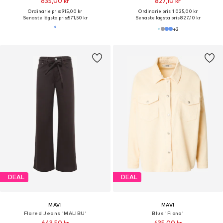
635,00 kr
827,10 kr
Ordinarie pris: 915,00 kr
Ordinarie pris: 1 025,00 kr
Senaste lägsta pris:
571,50 kr
Senaste lägsta pris:
827,10 kr
+
2
DEAL
DEAL
MAVI
MAVI
Flared Jeans 'MALIBU'
Blus 'Fiona'
643,50 kr
435,00 kr