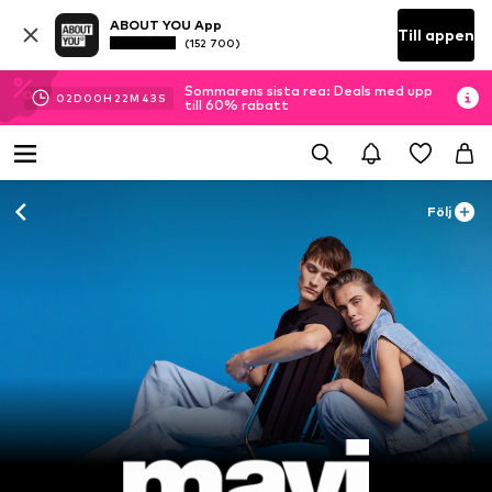
ABOUT YOU App
Till appen
(152 700)
Sommarens sista rea: Deals med upp
02
D
00
H
22
M
42
S
till 60% rabatt
Följ