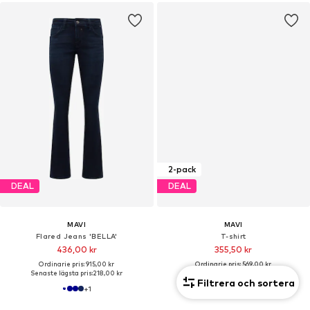
2-pack
DEAL
DEAL
MAVI
MAVI
Flared Jeans 'BELLA'
T-shirt
436,00 kr
355,50 kr
Ordinarie pris: 915,00 kr
Ordinarie pris: 569,00 kr
Senaste lägsta pris:
218,00 kr
Senaste lägsta pris:
355,50 kr
Filtrera och sortera
+
1