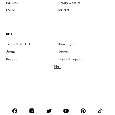
INDISKA
Urban Classics
ESPRIT
MONKI
REA
Tröjor & stickat
Klänningar
Jeans
Jackor
Kappor
Shirts & toppar
Mer
Byxor
Underkläder
Kjolar
Blusar & tunikor
Sweat
Kavajer
Badkläder
Jumpsuits & overaller
Stora storlekar
Skor
Sport
Accessoarer
Premium