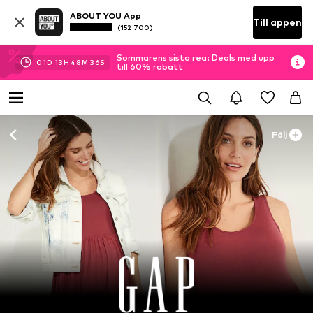
ABOUT YOU App
Till appen
(152 700)
Sommarens sista rea: Deals med upp
01
D
13
H
48
M
36
S
till 60% rabatt
Följ