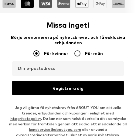
Missa inget!
Börja prenumerera på nyhetsbrevet och få exklusiva
erbjudanden
För kvinnor
För män
Din e-postadress
Registrera dig
Jag vill gärna få nyhetsbrev från ABOUT YOU om aktuella
trender, erbjudanden och kuponger i enlighet med
Integritetspolicy
. Du kan när som helst återkalla ditt samtycke
med verkan för framtiden genom att skicka ett meddelande till
kundservice@aboutyou.com
eller använda
avregistreringsalternativet i slutet av varje nyhetsbrev.