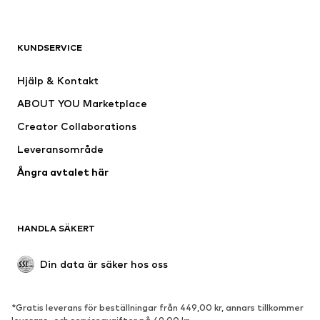
KLÄDER
KUNDSERVICE
Nytt
Populärt
Klänningar
Jeans
Hjälp & Kontakt
Shirts & toppar
Byxor
ABOUT YOU Marketplace
Jackor
Tröjor & stickat
Creator Collaborations
Underkläder
Blusar & tunikor
Leveransområde
Kappor
Kjolar
Ångra avtalet här
Badkläder
Sweat
Kavajer
Jumpsuits & overaller
Stora storlekar
Mammakläder
HANDLA SÄKERT
Tillfällen
Exklusiv
Upcycling
Din data är säker hos oss
SKOR
*Gratis leverans för beställningar från 449,00 kr, annars tillkommer
Nytt
Populärt