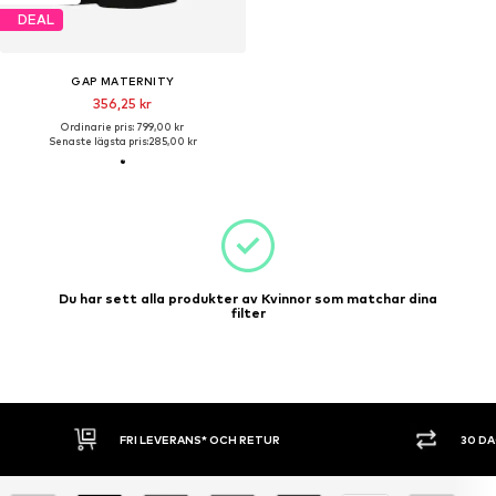
DEAL
GAP MATERNITY
356,25 kr
Ordinarie pris: 799,00 kr
Senaste lägsta pris:
285,00 kr
Du har sett alla produkter av Kvinnor som matchar dina
filter
FRI LEVERANS* OCH RETUR
30 D