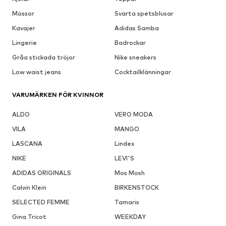
Mössor
Svarta spetsblusar
Kavajer
Adidas Samba
Lingerie
Badrockar
Gråa stickada tröjor
Nike sneakers
Low waist jeans
Cocktailklänningar
VARUMÄRKEN FÖR KVINNOR
ALDO
VERO MODA
VILA
MANGO
LASCANA
Lindex
NIKE
LEVI'S
ADIDAS ORIGINALS
Mos Mosh
Calvin Klein
BIRKENSTOCK
SELECTED FEMME
Tamaris
Gina Tricot
WEEKDAY