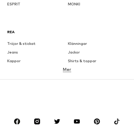
ESPRIT
MONKI
REA
Tröjor & stickat
Klänningar
Jeans
Jackor
Kappor
Shirts & toppar
Mer
Byxor
Underkläder
Kjolar
Blusar & tunikor
Sweat
Kavajer
Badkläder
Jumpsuits & overaller
Stora storlekar
Skor
Sport
Accessoarer
Premium