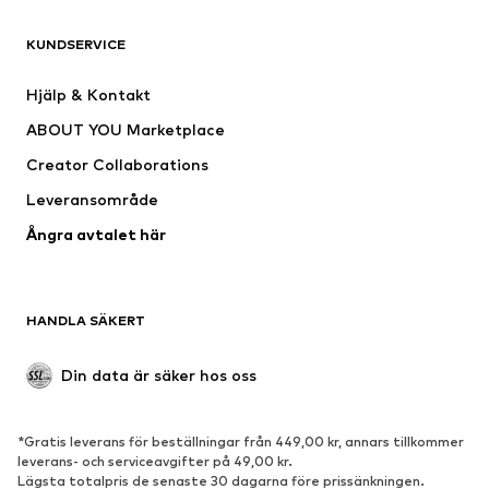
KLÄDER
KUNDSERVICE
Nytt
Populärt
Klänningar
Jeans
Hjälp & Kontakt
Shirts & toppar
Byxor
ABOUT YOU Marketplace
Jackor
Tröjor & stickat
Creator Collaborations
Underkläder
Blusar & tunikor
Leveransområde
Kappor
Kjolar
Ångra avtalet här
Badkläder
Sweat
Kavajer
Jumpsuits & overaller
Stora storlekar
Mammakläder
HANDLA SÄKERT
Tillfällen
Exklusiv
Upcycling
Din data är säker hos oss
SKOR
*Gratis leverans för beställningar från 449,00 kr, annars tillkommer
Nytt
Populärt
leverans- och serviceavgifter på 49,00 kr.
Lägsta totalpris de senaste 30 dagarna före prissänkningen.
Sneakers
Stövletter