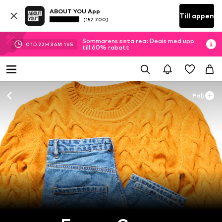
ABOUT YOU App
Till appen
(152 700)
Sommarens sista rea: Deals med upp
01
D
22
H
36
M
15
S
till 60% rabatt
Följ