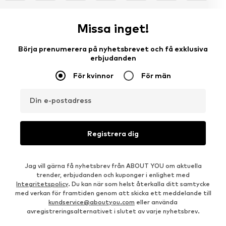
Missa inget!
Börja prenumerera på nyhetsbrevet och få exklusiva
erbjudanden
För kvinnor
För män
Din e-postadress
Registrera dig
Jag vill gärna få nyhetsbrev från ABOUT YOU om aktuella
trender, erbjudanden och kuponger i enlighet med
Integritetspolicy
. Du kan när som helst återkalla ditt samtycke
med verkan för framtiden genom att skicka ett meddelande till
kundservice@aboutyou.com
eller använda
avregistreringsalternativet i slutet av varje nyhetsbrev.