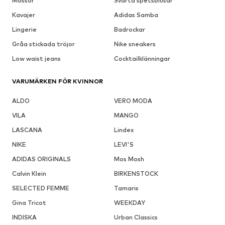
Mössor
Svarta spetsblusar
Kavajer
Adidas Samba
Lingerie
Badrockar
Gråa stickada tröjor
Nike sneakers
Low waist jeans
Cocktailklänningar
VARUMÄRKEN FÖR KVINNOR
ALDO
VERO MODA
VILA
MANGO
LASCANA
Lindex
NIKE
LEVI'S
ADIDAS ORIGINALS
Mos Mosh
Calvin Klein
BIRKENSTOCK
SELECTED FEMME
Tamaris
Gina Tricot
WEEKDAY
INDISKA
Urban Classics