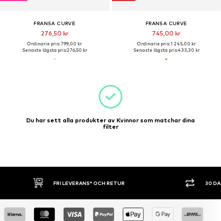
FRANSA CURVE
FRANSA CURVE
276,50 kr
745,00 kr
Ordinarie pris: 799,00 kr
Ordinarie pris: 1 245,00 kr
Senaste lägsta pris:
276,50 kr
Senaste lägsta pris:
433,30 kr
Du har sett alla produkter av Kvinnor som matchar dina
filter
FRI LEVERANS* OCH RETUR
30 D