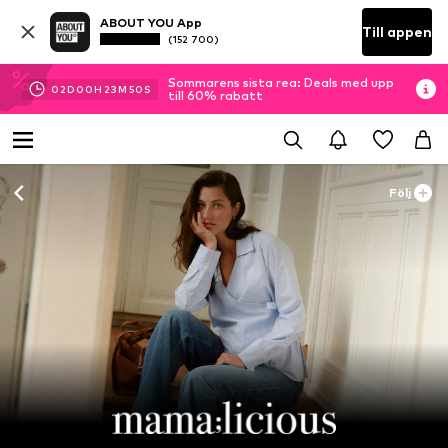
ABOUT YOU App
Till appen
(152 700)
Sommarens sista rea: Deals med upp
02
D
00
H
23
M
48
S
till 60% rabatt
Följ