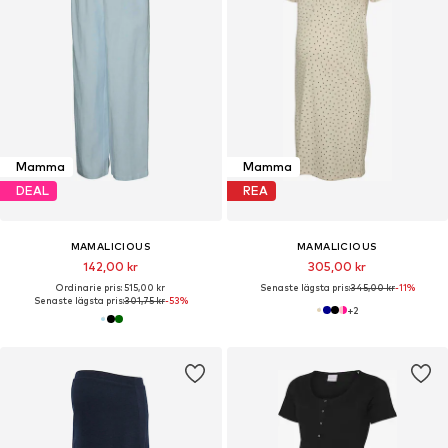
Mamma
Mamma
DEAL
REA
MAMALICIOUS
MAMALICIOUS
142,00 kr
305,00 kr
Ordinarie pris: 515,00 kr
Senaste lägsta pris:
345,00 kr
-11%
Senaste lägsta pris:
301,75 kr
-53%
+
2