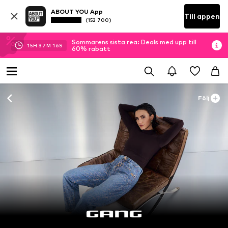
ABOUT YOU App
Till appen
(152 700)
Sommarens sista rea: Deals med upp till
15
H
37
M
13
S
60% rabatt
Följ