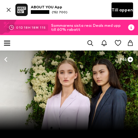
ABOUT YOU App
Till appen
(152 700)
Sommarens sista rea: Deals med upp
01
D
18
H
18
M
10
S
till 60% rabatt
Följ