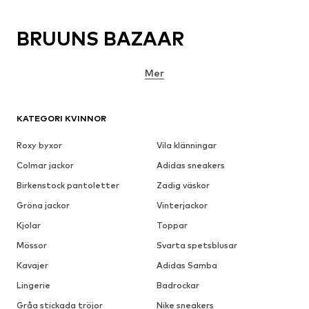
BRUUNS BAZAAR
Mer
KATEGORI KVINNOR
Roxy byxor
Vila klänningar
Colmar jackor
Adidas sneakers
Birkenstock pantoletter
Zadig väskor
Gröna jackor
Vinterjackor
Kjolar
Toppar
Mössor
Svarta spetsblusar
Kavajer
Adidas Samba
Lingerie
Badrockar
Gråa stickada tröjor
Nike sneakers