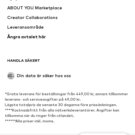
Shirts & toppar
Byxor
ABOUT YOU Marketplace
Jackor
Tröjor & stickat
Creator Collaborations
Underkläder
Blusar & tunikor
Leveransområde
Kappor
Kjolar
Ångra avtalet här
Badkläder
Sweat
Kavajer
Jumpsuits & overaller
Stora storlekar
Mammakläder
HANDLA SÄKERT
Tillfällen
Exklusiv
Upcycling
Din data är säker hos oss
SKOR
*Gratis leverans för beställningar från 449,00 kr, annars tillkommer
Nytt
Populärt
leverans- och serviceavgifter på 49,00 kr.
Lägsta totalpris de senaste 30 dagarna före prissänkningen.
Sneakers
Stövletter
****Kostnadsfritt från alla nätverksleverantörer. Avgifter kan
Pumps & högklackade skor
Stövlar
tillkomma när du ringer från utlandet.
******Alla priser inkl. moms.
Sandaler
Lågskor
Sportskor
Ballerinaskor