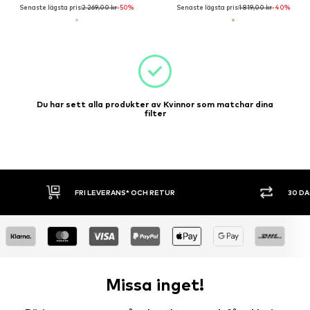
Senaste lägsta pris:
2 269,00 kr
-50%
Senaste lägsta pris:
1 819,00 kr
-40%
Du har sett alla produkter av Kvinnor som matchar dina
filter
FRI LEVERANS* OCH RETUR
30 DAGA
Missa inget!