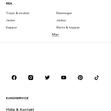
REA
Tröjor & stickat
Klänningar
Jeans
Jackor
Kappor
Shirts & toppar
Mer
Byxor
Underkläder
Kjolar
Blusar & tunikor
Sweat
Kavajer
Badkläder
Jumpsuits & overaller
Stora storlekar
Skor
Sport
Accessoarer
Premium
KLÄDER
KUNDSERVICE
Nytt
Populärt
Klänningar
Jeans
Hjälp & Kontakt