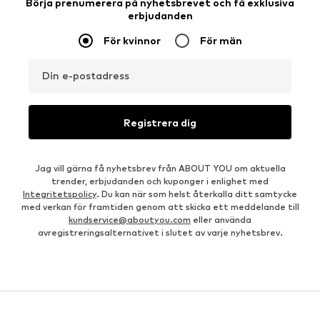
Börja prenumerera på nyhetsbrevet och få exklusiva
erbjudanden
För kvinnor
För män
Din e-postadress
Registrera dig
Jag vill gärna få nyhetsbrev från ABOUT YOU om aktuella
trender, erbjudanden och kuponger i enlighet med
Integritetspolicy
. Du kan när som helst återkalla ditt samtycke
med verkan för framtiden genom att skicka ett meddelande till
kundservice@aboutyou.com
eller använda
avregistreringsalternativet i slutet av varje nyhetsbrev.