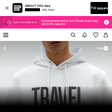
ABOUT YOU App
Till appen
(152 700)
Sommarens sista rea: Deals med upp
02
D
10
H
59
M
35
S
till 60% rabatt
Följ