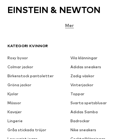
EINSTEIN & NEWTON
Mer
KATEGORI KVINNOR
Roxy byxor
Vila klänningar
Colmar jackor
Adidas sneakers
Birkenstock pantoletter
Zadig väskor
Gröna jackor
Vinterjackor
Kjolar
Toppar
Mössor
Svarta spetsblusar
Kavajer
Adidas Samba
Lingerie
Badrockar
Gråa stickada tröjor
Nike sneakers
Low waist jeans
Cocktailklänningar