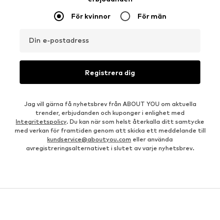
För kvinnor
För män
Din e-postadress
Registrera dig
Jag vill gärna få nyhetsbrev från ABOUT YOU om aktuella
trender, erbjudanden och kuponger i enlighet med
Integritetspolicy
. Du kan när som helst återkalla ditt samtycke
med verkan för framtiden genom att skicka ett meddelande till
kundservice@aboutyou.com
eller använda
avregistreringsalternativet i slutet av varje nyhetsbrev.