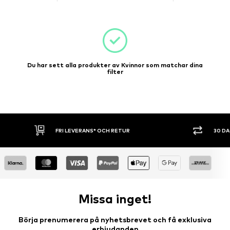
Du har sett alla produkter av Kvinnor som matchar dina
filter
30 DAGARS ÖPPET KÖP
SHOPPA NU. 
Missa inget!
Börja prenumerera på nyhetsbrevet och få exklusiva
erbjudanden