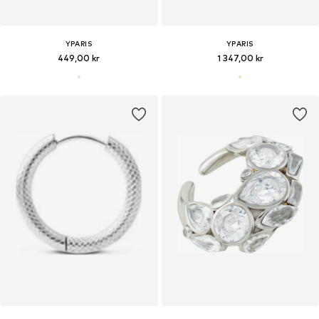
YPARIS
YPARIS
449,00 kr
1 347,00 kr