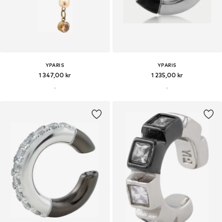
YPARIS
YPARIS
1 347,00 kr
1 235,00 kr