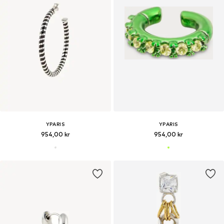
YPARIS
YPARIS
954,00 kr
954,00 kr