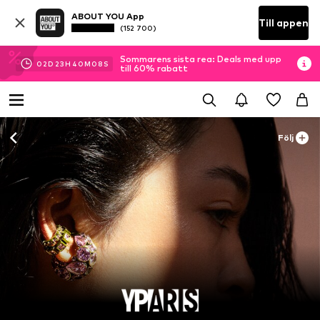
ABOUT YOU App
Till appen
(152 700)
Sommarens sista rea: Deals med upp
02
D
23
H
40
M
06
S
till 60% rabatt
Följ