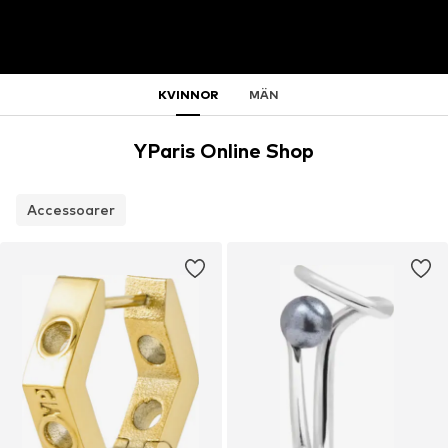
KVINNOR
MÄN
YParis Online Shop
Accessoarer