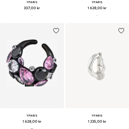
YPARIS
YPARIS
337,00 kr
1 628,00 kr
YPARIS
YPARIS
1 628,00 kr
1 235,00 kr