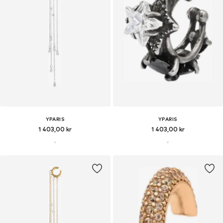
YPARIS
YPARIS
1 403,00 kr
1 403,00 kr