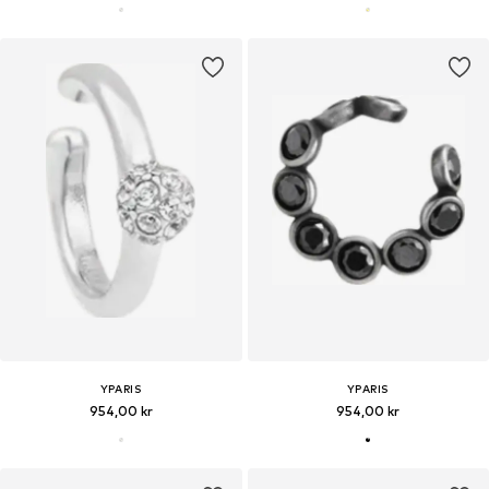
YPARIS
YPARIS
954,00 kr
954,00 kr