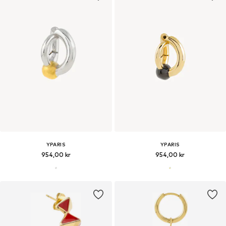
YPARIS
YPARIS
954,00 kr
954,00 kr