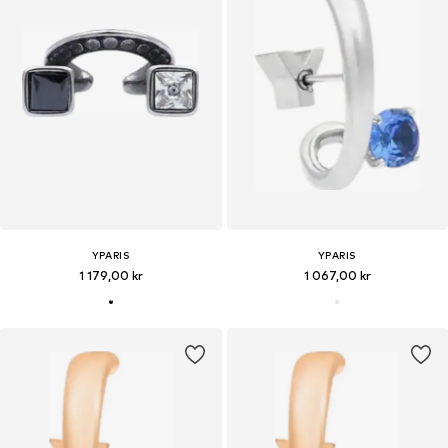
YPARIS
YPARIS
1 179,00 kr
1 067,00 kr