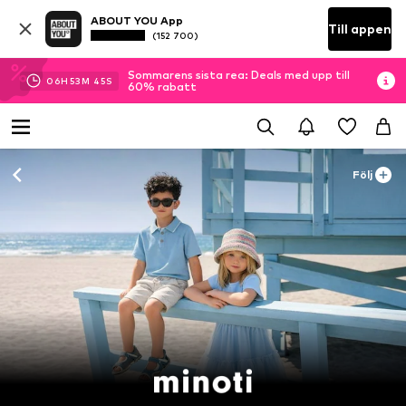
ABOUT YOU App
Till appen
(152 700)
Sommarens sista rea: Deals med upp till
06
H
53
M
44
S
60% rabatt
Följ