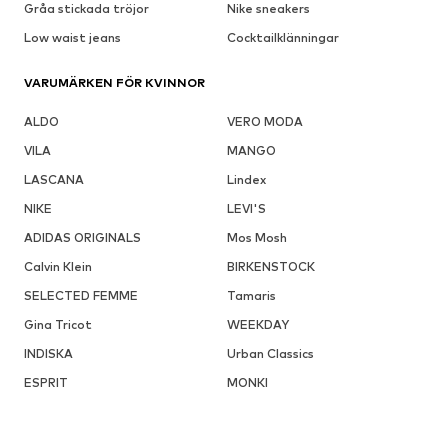
Gråa stickada tröjor
Nike sneakers
Low waist jeans
Cocktailklänningar
VARUMÄRKEN FÖR KVINNOR
ALDO
VERO MODA
VILA
MANGO
LASCANA
Lindex
NIKE
LEVI'S
ADIDAS ORIGINALS
Mos Mosh
Calvin Klein
BIRKENSTOCK
SELECTED FEMME
Tamaris
Gina Tricot
WEEKDAY
INDISKA
Urban Classics
ESPRIT
MONKI