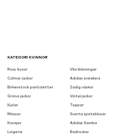
KATEGORI KVINNOR
Roxy byxor
Vila klänningar
Colmar jackor
Adidas sneakers
Birkenstock pantoletter
Zadig väskor
Gröna jackor
Vinterjackor
Kjolar
Toppar
Mössor
Svarta spetsblusar
Kavajer
Adidas Samba
Lingerie
Badrockar