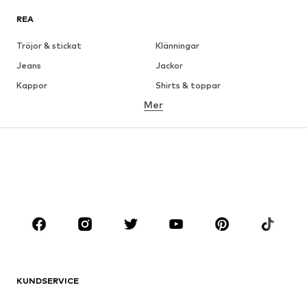
REA
Tröjor & stickat
Klänningar
Jeans
Jackor
Kappor
Shirts & toppar
Mer
Byxor
Underkläder
Kjolar
Blusar & tunikor
Sweat
Kavajer
Badkläder
Jumpsuits & overaller
Stora storlekar
Skor
Sport
Accessoarer
Premium
KLÄDER
KUNDSERVICE
Nytt
Populärt
Klänningar
Jeans