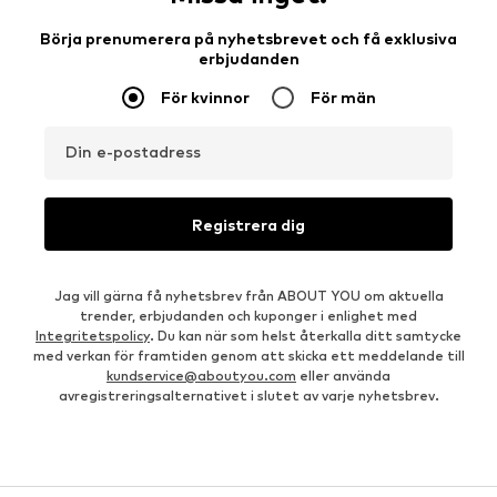
Börja prenumerera på nyhetsbrevet och få exklusiva
erbjudanden
För kvinnor
För män
Din e-postadress
Registrera dig
Jag vill gärna få nyhetsbrev från ABOUT YOU om aktuella
trender, erbjudanden och kuponger i enlighet med
Integritetspolicy
. Du kan när som helst återkalla ditt samtycke
med verkan för framtiden genom att skicka ett meddelande till
kundservice@aboutyou.com
eller använda
avregistreringsalternativet i slutet av varje nyhetsbrev.