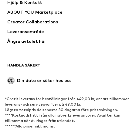
Hjälp & Kontakt
Shirts & toppar
Byxor
ABOUT YOU Marketplace
Jackor
Tröjor & stickat
Creator Collaborations
Underkläder
Blusar & tunikor
Leveransområde
Kappor
Kjolar
Ångra avtalet här
Badkläder
Sweat
Kavajer
Jumpsuits & overaller
Stora storlekar
Mammakläder
HANDLA SÄKERT
Tillfällen
Exklusiv
Upcycling
Din data är säker hos oss
SKOR
*Gratis leverans för beställningar från 449,00 kr, annars tillkommer
Nytt
Populärt
leverans- och serviceavgifter på 49,00 kr.
Lägsta totalpris de senaste 30 dagarna före prissänkningen.
Sneakers
Stövletter
****Kostnadsfritt från alla nätverksleverantörer. Avgifter kan
Pumps & högklackade skor
Stövlar
tillkomma när du ringer från utlandet.
******Alla priser inkl. moms.
Sandaler
Lågskor