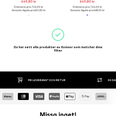
649,80 kr
649,80 kr
Ordinarie pris: 722,00 kr
Ordinarie pris: 722,00 kr
Senaste lägsta pris:
541,50 kr
Senaste lägsta pris:
469,30 kr
Du har sett alla produkter av Kvinnor som matchar dina
filter
* OCH RETUR
30 DAGARS ÖPPET KÖP
Missa inget!