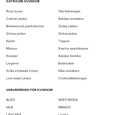
KATEGORI KVINNOR
Roxy byxor
Vila klänningar
Colmar jackor
Adidas sneakers
Birkenstock pantoletter
Zadig väskor
Gröna jackor
Vinterjackor
Kjolar
Toppar
Mössor
Svarta spetsblusar
Kavajer
Adidas Samba
Lingerie
Badrockar
Gråa stickada tröjor
Nike sneakers
Low waist jeans
Cocktailklänningar
VARUMÄRKEN FÖR KVINNOR
ALDO
VERO MODA
VILA
MANGO
LASCANA
Lindex