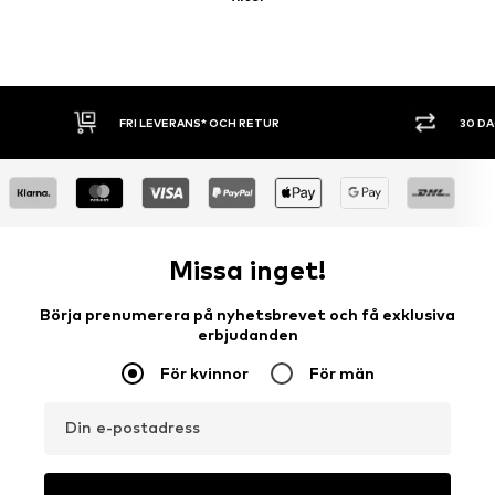
30 DAGARS ÖPPET KÖP
SHOPPA NU. 
Missa inget!
Börja prenumerera på nyhetsbrevet och få exklusiva
erbjudanden
För kvinnor
För män
Din e-postadress