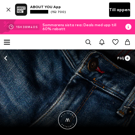
ABOUT YOU App
Till appen
(152 700)
Sommarens sista rea: Deals med upp till
15
H
38
M
39
S
60% rabatt
Följ