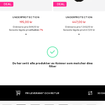
DEAL
DEAL
UNDERPROTECTION
UNDERPROTECTION
195,00 kr
447,00 kr
Ordinarie pris: 549,00 kr
Ordinarie pris: 1 245,00 kr
Senaste lägsta pris:
211,25 kr
-7%
Senaste lägsta pris:
447,00 kr
Du har sett alla produkter av Kvinnor som matchar dina
filter
FRI LEVERANS* OCH RETUR
30 D