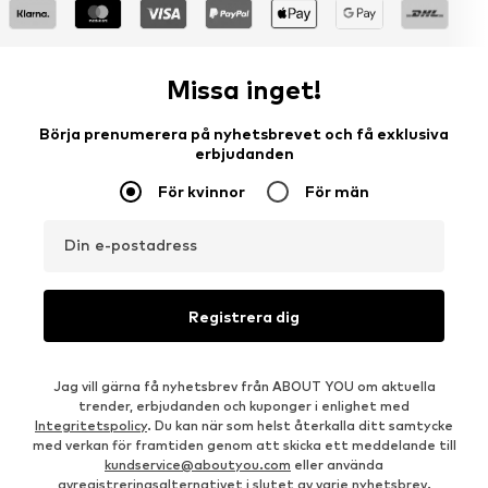
Missa inget!
Börja prenumerera på nyhetsbrevet och få exklusiva
erbjudanden
För kvinnor
För män
Din e-postadress
Registrera dig
Jag vill gärna få nyhetsbrev från ABOUT YOU om aktuella
trender, erbjudanden och kuponger i enlighet med
Integritetspolicy
. Du kan när som helst återkalla ditt samtycke
med verkan för framtiden genom att skicka ett meddelande till
kundservice@aboutyou.com
eller använda
avregistreringsalternativet i slutet av varje nyhetsbrev.