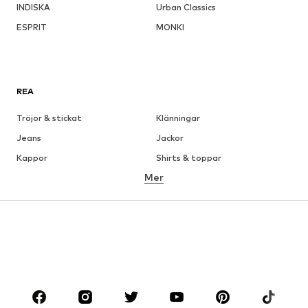
INDISKA
Urban Classics
ESPRIT
MONKI
REA
Tröjor & stickat
Klänningar
Jeans
Jackor
Kappor
Shirts & toppar
Mer
Byxor
Underkläder
Kjolar
Blusar & tunikor
Sweat
Kavajer
Badkläder
Jumpsuits & overaller
Stora storlekar
Skor
Sport
Accessoarer
Premium