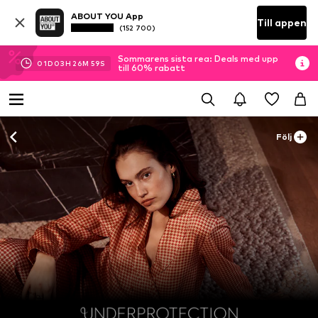
ABOUT YOU App
Till appen
(152 700)
Sommarens sista rea: Deals med upp
01
D
03
H
26
M
59
S
till 60% rabatt
Följ