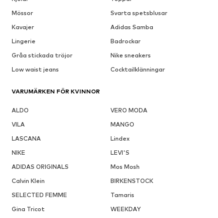
Mössor
Svarta spetsblusar
Kavajer
Adidas Samba
Lingerie
Badrockar
Gråa stickada tröjor
Nike sneakers
Low waist jeans
Cocktailklänningar
VARUMÄRKEN FÖR KVINNOR
ALDO
VERO MODA
VILA
MANGO
LASCANA
Lindex
NIKE
LEVI'S
ADIDAS ORIGINALS
Mos Mosh
Calvin Klein
BIRKENSTOCK
SELECTED FEMME
Tamaris
Gina Tricot
WEEKDAY