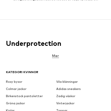
Underprotection
Mer
KATEGORI KVINNOR
Roxy byxor
Vila klänningar
Colmar jackor
Adidas sneakers
Birkenstock pantoletter
Zadig väskor
Gröna jackor
Vinterjackor
Kjolar
Toppar