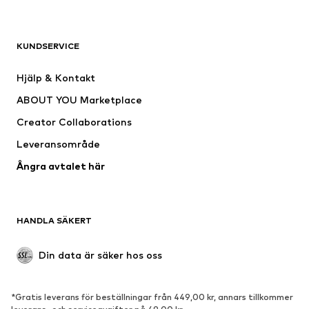
KLÄDER
KUNDSERVICE
Nytt
Populärt
Klänningar
Jeans
Hjälp & Kontakt
Shirts & toppar
Byxor
ABOUT YOU Marketplace
Jackor
Tröjor & stickat
Creator Collaborations
Underkläder
Blusar & tunikor
Leveransområde
Kappor
Kjolar
Ångra avtalet här
Badkläder
Sweat
Kavajer
Jumpsuits & overaller
Stora storlekar
Mammakläder
HANDLA SÄKERT
Tillfällen
Exklusiv
Upcycling
Din data är säker hos oss
SKOR
*Gratis leverans för beställningar från 449,00 kr, annars tillkommer
Nytt
Populärt