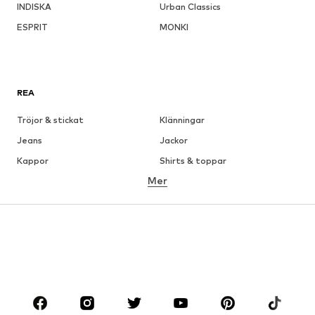
INDISKA
Urban Classics
ESPRIT
MONKI
REA
Tröjor & stickat
Klänningar
Jeans
Jackor
Kappor
Shirts & toppar
Mer
Byxor
Underkläder
Kjolar
Blusar & tunikor
Sweat
Kavajer
Badkläder
Jumpsuits & overaller
Stora storlekar
Skor
Sport
Accessoarer
Premium