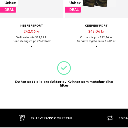
Unisex
Unisex
DEAL
DEAL
KEEPERSPORT
KEEPERSPORT
242,06 kr
242,06 kr
Ordinarie pris: 322,74 kr
Ordinarie pris: 322,74 kr
Senaste lägsta pris:
242,06 kr
Senaste lägsta pris:
242,06 kr
Du har sett alla produkter av Kvinnor som matchar dina
filter
FRI LEVERANS* OCH RETUR
30 D