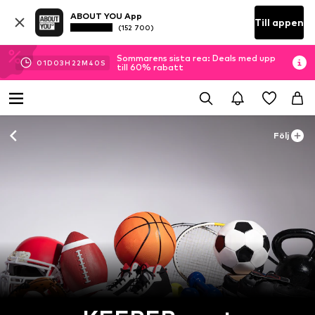
ABOUT YOU App
Till appen
(152 700)
Sommarens sista rea: Deals med upp
01
D
03
H
22
M
38
S
till 60% rabatt
Följ