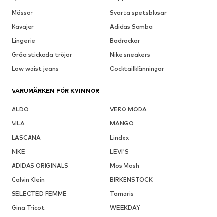
Mössor
Svarta spetsblusar
Kavajer
Adidas Samba
Lingerie
Badrockar
Gråa stickada tröjor
Nike sneakers
Low waist jeans
Cocktailklänningar
VARUMÄRKEN FÖR KVINNOR
ALDO
VERO MODA
VILA
MANGO
LASCANA
Lindex
NIKE
LEVI'S
ADIDAS ORIGINALS
Mos Mosh
Calvin Klein
BIRKENSTOCK
SELECTED FEMME
Tamaris
Gina Tricot
WEEKDAY