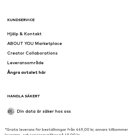
KLÄDER
KUNDSERVICE
Nytt
Populärt
Klänningar
Jeans
Hjälp & Kontakt
Shirts & toppar
Byxor
ABOUT YOU Marketplace
Jackor
Tröjor & stickat
Creator Collaborations
Underkläder
Blusar & tunikor
Leveransområde
Kappor
Kjolar
Ångra avtalet här
Badkläder
Sweat
Kavajer
Jumpsuits & overaller
Stora storlekar
Mammakläder
HANDLA SÄKERT
Tillfällen
Exklusiv
Upcycling
Din data är säker hos oss
SKOR
*Gratis leverans för beställningar från 449,00 kr, annars tillkommer
Nytt
Populärt
leverans- och serviceavgifter på 49,00 kr.