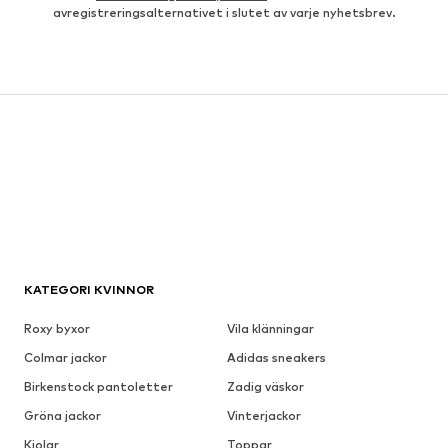
avregistreringsalternativet i slutet av varje nyhetsbrev.
KATEGORI KVINNOR
Roxy byxor
Vila klänningar
Colmar jackor
Adidas sneakers
Birkenstock pantoletter
Zadig väskor
Gröna jackor
Vinterjackor
Kjolar
Toppar