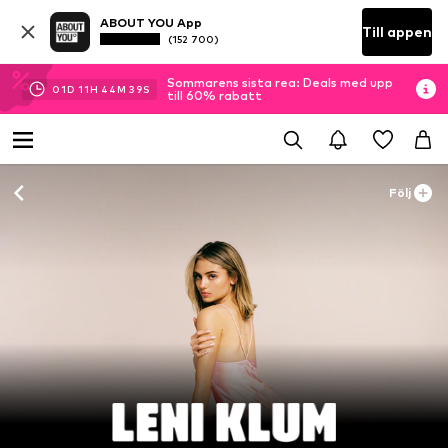
ABOUT YOU App
Till appen
(152 700)
Sommarens sista rea: Deals med upp
01
D
11
H
44
M
37
S
till 60% rabatt
Följ