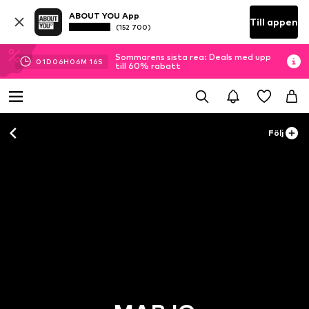
ABOUT YOU App
Till appen
(152 700)
Sommarens sista rea: Deals med upp
01
D
06
H
06
M
15
S
till 60% rabatt
Följ