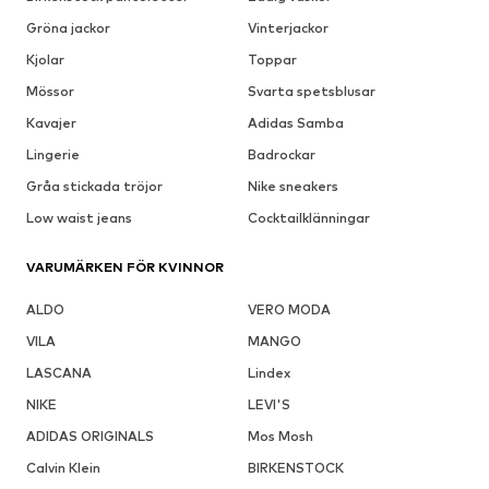
Gröna jackor
Vinterjackor
Kjolar
Toppar
Mössor
Svarta spetsblusar
Kavajer
Adidas Samba
Lingerie
Badrockar
Gråa stickada tröjor
Nike sneakers
Low waist jeans
Cocktailklänningar
VARUMÄRKEN FÖR KVINNOR
ALDO
VERO MODA
VILA
MANGO
LASCANA
Lindex
NIKE
LEVI'S
ADIDAS ORIGINALS
Mos Mosh
Calvin Klein
BIRKENSTOCK