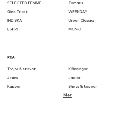
SELECTED FEMME
Tamaris
Gina Tricot
WEEKDAY
INDISKA
Urban Classics
ESPRIT
MONKI
REA
Tröjor & stickat
Klänningar
Jeans
Jackor
Kappor
Shirts & toppar
Mer
Byxor
Underkläder
Kjolar
Blusar & tunikor
Sweat
Kavajer
Badkläder
Jumpsuits & overaller
Stora storlekar
Skor