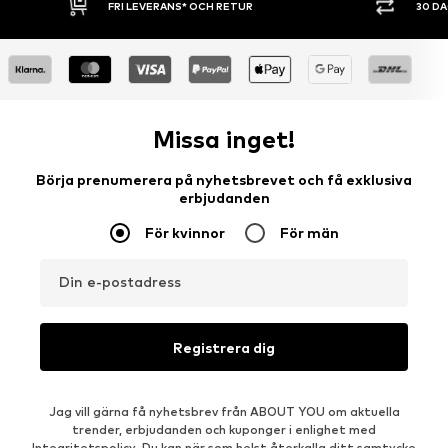
30 DAGARS ÖPPET KÖP
SHOPPA NU. 
Missa inget!
Börja prenumerera på nyhetsbrevet och få exklusiva
erbjudanden
För kvinnor
För män
Din e-postadress
Registrera dig
Jag vill gärna få nyhetsbrev från ABOUT YOU om aktuella
trender, erbjudanden och kuponger i enlighet med
Integritetspolicy
. Du kan när som helst återkalla ditt samtycke