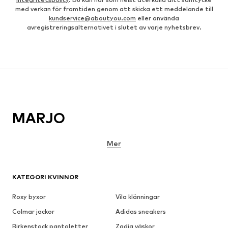
med verkan för framtiden genom att skicka ett meddelande till
kundservice@aboutyou.com
eller använda
avregistreringsalternativet i slutet av varje nyhetsbrev.
MARJO
Mer
KATEGORI KVINNOR
Roxy byxor
Vila klänningar
Colmar jackor
Adidas sneakers
Birkenstock pantoletter
Zadig väskor