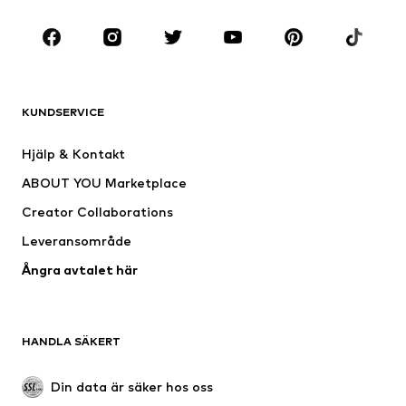
Sport
Accessoarer
Premium
KLÄDER
KUNDSERVICE
Nytt
Populärt
Klänningar
Jeans
Hjälp & Kontakt
Shirts & toppar
Byxor
ABOUT YOU Marketplace
Jackor
Tröjor & stickat
Creator Collaborations
Underkläder
Blusar & tunikor
Leveransområde
Kappor
Kjolar
Ångra avtalet här
Badkläder
Sweat
Kavajer
Jumpsuits & overaller
Stora storlekar
Mammakläder
HANDLA SÄKERT
Tillfällen
Exklusiv
Upcycling
Din data är säker hos oss