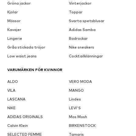
Gröna jackor
Vinterjackor
Kjolar
Toppar
Mössor
Svarta spetsblusar
Kavajer
Adidas Samba
Lingerie
Badrockar
Gråa stickada tröjor
Nike sneakers
Low waist jeans
Cocktailklänningar
VARUMÄRKEN FÖR KVINNOR
ALDO
VERO MODA
VILA
MANGO
LASCANA
Lindex
NIKE
LEVI'S
ADIDAS ORIGINALS
Mos Mosh
Calvin Klein
BIRKENSTOCK
SELECTED FEMME
Tamaris