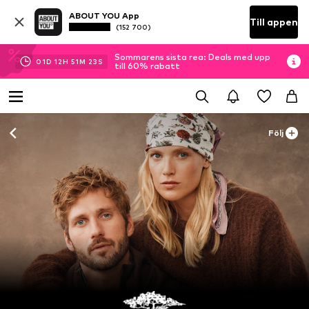
ABOUT YOU App
Till appen
(152 700)
Sommarens sista rea: Deals med upp
01
D
12
H
51
M
23
S
till 60% rabatt
Följ