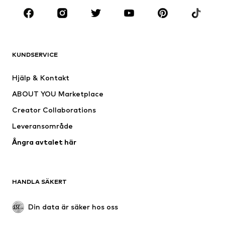
Premium
KLÄDER
KUNDSERVICE
Nytt
Populärt
Klänningar
Jeans
Hjälp & Kontakt
Shirts & toppar
Byxor
ABOUT YOU Marketplace
Jackor
Tröjor & stickat
Creator Collaborations
Underkläder
Blusar & tunikor
Leveransområde
Kappor
Kjolar
Ångra avtalet här
Badkläder
Sweat
Kavajer
Jumpsuits & overaller
Stora storlekar
Mammakläder
HANDLA SÄKERT
Tillfällen
Exklusiv
Upcycling
Din data är säker hos oss
SKOR