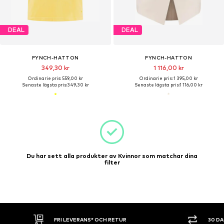
DEAL
DEAL
FYNCH-HATTON
FYNCH-HATTON
349,30 kr
1 116,00 kr
Ordinarie pris: 559,00 kr
Ordinarie pris: 1 395,00 kr
Senaste lägsta pris:
349,30 kr
Senaste lägsta pris:
1 116,00 kr
Du har sett alla produkter av Kvinnor som matchar dina
filter
FRI LEVERANS* OCH RETUR
30 D