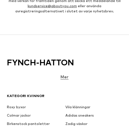
med verkan för framtiden genom att skicka ett meddelande till
kundservice@aboutyou.com
eller använda
avregistreringsalternativet i slutet av varje nyhetsbrev.
FYNCH-HATTON
Mer
KATEGORI KVINNOR
Roxy byxor
Vila klänningar
Colmar jackor
Adidas sneakers
Birkenstock pantoletter
Zadig väskor