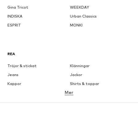
Gina Tricot
WEEKDAY
INDISKA
Urban Classics
ESPRIT
MONKI
REA
Tröjor & stickat
Klänningar
Jeans
Jackor
Kappor
Shirts & toppar
Mer
Byxor
Underkläder
Kjolar
Blusar & tunikor
Sweat
Kavajer
Badkläder
Jumpsuits & overaller
Stora storlekar
Skor
Sport
Accessoarer