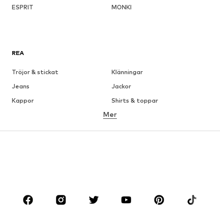
ESPRIT
MONKI
REA
Tröjor & stickat
Klänningar
Jeans
Jackor
Kappor
Shirts & toppar
Mer
Byxor
Underkläder
Kjolar
Blusar & tunikor
Sweat
Kavajer
Badkläder
Jumpsuits & overaller
Stora storlekar
Skor
Sport
Accessoarer
Premium