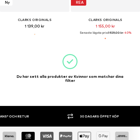
Ny
REA
CLARKS ORIGINALS
CLARKS ORIGINALS
1 139,00 kr
1 155,00 kr
Senaste lägsta pris:
1 929,00 kr
-40%
Du har sett alla produkter av Kvinnor som matchar dina
filter
30 DAGARS ÖPPET KÖP
SHOPPA NU. 