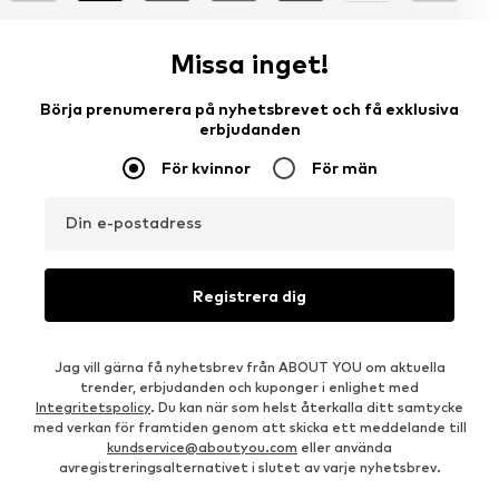
Missa inget!
Börja prenumerera på nyhetsbrevet och få exklusiva
erbjudanden
För kvinnor
För män
Din e-postadress
Registrera dig
Jag vill gärna få nyhetsbrev från ABOUT YOU om aktuella
trender, erbjudanden och kuponger i enlighet med
Integritetspolicy
. Du kan när som helst återkalla ditt samtycke
med verkan för framtiden genom att skicka ett meddelande till
kundservice@aboutyou.com
eller använda
avregistreringsalternativet i slutet av varje nyhetsbrev.