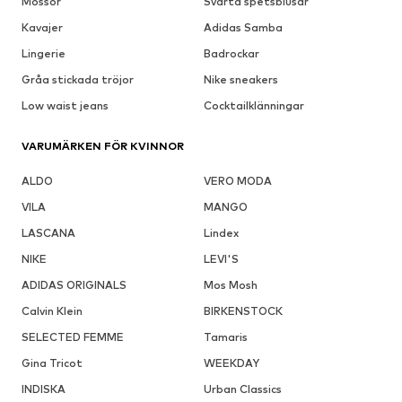
Mössor
Svarta spetsblusar
Kavajer
Adidas Samba
Lingerie
Badrockar
Gråa stickada tröjor
Nike sneakers
Low waist jeans
Cocktailklänningar
VARUMÄRKEN FÖR KVINNOR
ALDO
VERO MODA
VILA
MANGO
LASCANA
Lindex
NIKE
LEVI'S
ADIDAS ORIGINALS
Mos Mosh
Calvin Klein
BIRKENSTOCK
SELECTED FEMME
Tamaris
Gina Tricot
WEEKDAY
INDISKA
Urban Classics