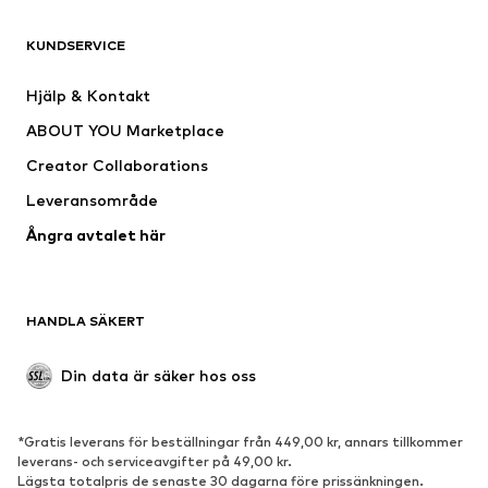
KLÄDER
KUNDSERVICE
Nytt
Populärt
Klänningar
Jeans
Hjälp & Kontakt
Shirts & toppar
Byxor
ABOUT YOU Marketplace
Jackor
Tröjor & stickat
Creator Collaborations
Underkläder
Blusar & tunikor
Leveransområde
Kappor
Kjolar
Ångra avtalet här
Badkläder
Sweat
Kavajer
Jumpsuits & overaller
Stora storlekar
Mammakläder
HANDLA SÄKERT
Tillfällen
Exklusiv
Upcycling
Din data är säker hos oss
SKOR
*Gratis leverans för beställningar från 449,00 kr, annars tillkommer
Nytt
Populärt
leverans- och serviceavgifter på 49,00 kr.
Lägsta totalpris de senaste 30 dagarna före prissänkningen.
Sneakers
Stövletter