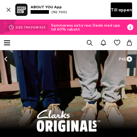
ABOUT YOU App
Till appen
(152 700)
Sommarens sista rea: Deals med upp
03
D
19
H
30
M
51
S
till 60% rabatt
Följ