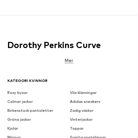
Dorothy Perkins Curve
Mer
KATEGORI KVINNOR
Roxy byxor
Vila klänningar
Colmar jackor
Adidas sneakers
Birkenstock pantoletter
Zadig väskor
Gröna jackor
Vinterjackor
Kjolar
Toppar
Mössor
Svarta spetsblusar