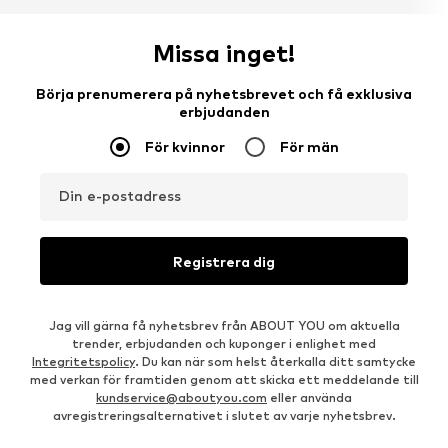
Missa inget!
Börja prenumerera på nyhetsbrevet och få exklusiva
erbjudanden
För kvinnor
För män
Din e-postadress
Registrera dig
Jag vill gärna få nyhetsbrev från ABOUT YOU om aktuella
trender, erbjudanden och kuponger i enlighet med
Integritetspolicy
. Du kan när som helst återkalla ditt samtycke
med verkan för framtiden genom att skicka ett meddelande till
kundservice@aboutyou.com
eller använda
avregistreringsalternativet i slutet av varje nyhetsbrev.