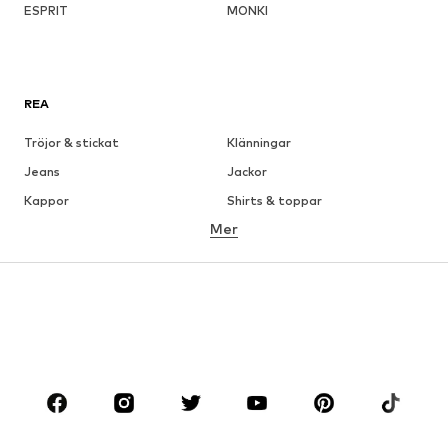
ESPRIT
MONKI
REA
Tröjor & stickat
Klänningar
Jeans
Jackor
Kappor
Shirts & toppar
Mer
Byxor
Underkläder
Kjolar
Blusar & tunikor
Sweat
Kavajer
Badkläder
Jumpsuits & overaller
Stora storlekar
Skor
Sport
Accessoarer
Premium