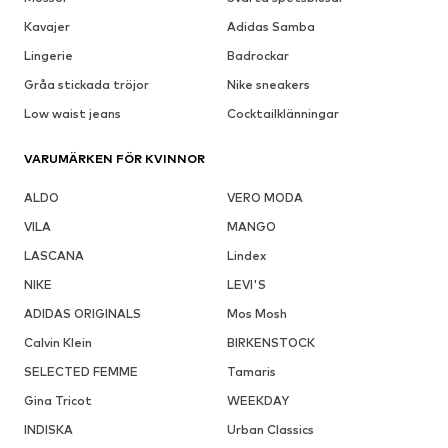
Kavajer
Adidas Samba
Lingerie
Badrockar
Gråa stickada tröjor
Nike sneakers
Low waist jeans
Cocktailklänningar
VARUMÄRKEN FÖR KVINNOR
ALDO
VERO MODA
VILA
MANGO
LASCANA
Lindex
NIKE
LEVI'S
ADIDAS ORIGINALS
Mos Mosh
Calvin Klein
BIRKENSTOCK
SELECTED FEMME
Tamaris
Gina Tricot
WEEKDAY
INDISKA
Urban Classics