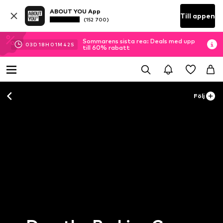
ABOUT YOU App
Till appen
(152 700)
Sommarens sista rea: Deals med upp
03
D
18
H
01
M
40
S
till 60% rabatt
Följ