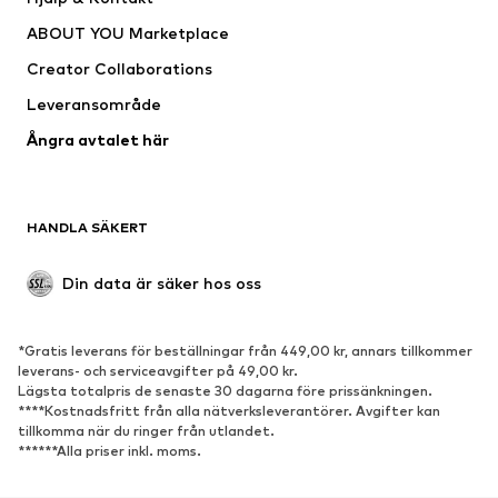
Shirts & toppar
Byxor
ABOUT YOU Marketplace
Jackor
Tröjor & stickat
Creator Collaborations
Underkläder
Blusar & tunikor
Leveransområde
Kappor
Kjolar
Ångra avtalet här
Badkläder
Sweat
Kavajer
Jumpsuits & overaller
Stora storlekar
Mammakläder
HANDLA SÄKERT
Tillfällen
Exklusiv
Upcycling
Din data är säker hos oss
SKOR
*Gratis leverans för beställningar från 449,00 kr, annars tillkommer
Nytt
Populärt
leverans- och serviceavgifter på 49,00 kr.
Lägsta totalpris de senaste 30 dagarna före prissänkningen.
Sneakers
Stövletter
****Kostnadsfritt från alla nätverksleverantörer. Avgifter kan
Pumps & högklackade skor
Stövlar
tillkomma när du ringer från utlandet.
******Alla priser inkl. moms.
Sandaler
Lågskor
Sportskor
Ballerinaskor