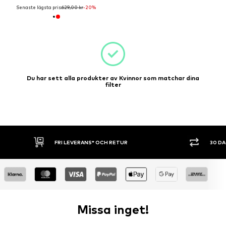
Senaste lägsta pris:
629,00 kr
-20%
Du har sett alla produkter av Kvinnor som matchar dina
filter
30 DAGARS ÖPPET KÖP
SHOPPA NU. 
Missa inget!