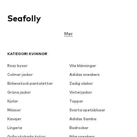
Seafolly
Mer
KATEGORI KVINNOR
Roxy byxor
Vila klänningar
Colmar jackor
Adidas sneakers
Birkenstock pantoletter
Zadig väskor
Gröna jackor
Vinterjackor
Kjolar
Toppar
Mössor
Svarta spetsblusar
Kavajer
Adidas Samba
Lingerie
Badrockar
Gråa stickada tröjor
Nike sneakers