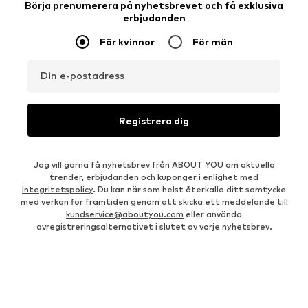
Börja prenumerera på nyhetsbrevet och få exklusiva
erbjudanden
För kvinnor
För män
Din e-postadress
Registrera dig
Jag vill gärna få nyhetsbrev från ABOUT YOU om aktuella
trender, erbjudanden och kuponger i enlighet med
Integritetspolicy
. Du kan när som helst återkalla ditt samtycke
med verkan för framtiden genom att skicka ett meddelande till
kundservice@aboutyou.com
eller använda
avregistreringsalternativet i slutet av varje nyhetsbrev.