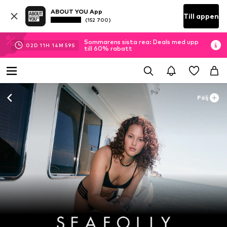
ABOUT YOU App
Till appen
(152 700)
Sommarens sista rea: Deals med upp
02
D
11
H
14
M
58
S
till 60% rabatt
Följ