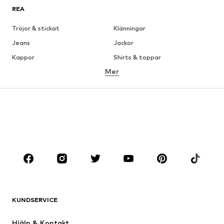
REA
Tröjor & stickat
Klänningar
Jeans
Jackor
Kappor
Shirts & toppar
Mer
Byxor
Underkläder
Kjolar
Blusar & tunikor
Sweat
Kavajer
Badkläder
Jumpsuits & overaller
Stora storlekar
Skor
Sport
Accessoarer
Premium
KLÄDER
KUNDSERVICE
Nytt
Populärt
Klänningar
Jeans
Hjälp & Kontakt