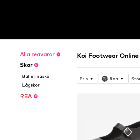
Alla reavaror
Koi Footwear Online
Skor
Ballerinaskor
Pris
Rea
Sto
Lågskor
REA