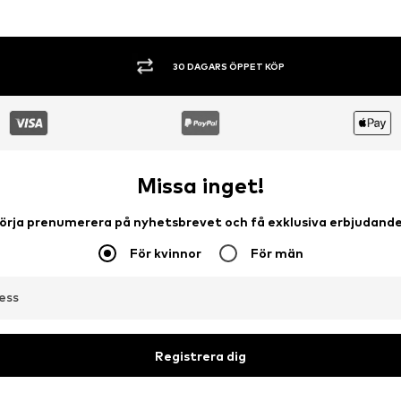
30 DAGARS ÖPPET KÖP
Missa inget!
örja prenumerera på nyhetsbrevet och få exklusiva erbjudand
För kvinnor
För män
ess
Registrera dig