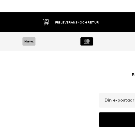
FRI LEVERANS* OCH RETUR
B
Din e-postadr