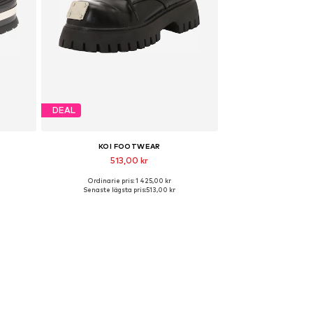
DEAL
KOI FOOTWEAR
513,00 kr
Ordinarie pris: 1 425,00 kr
8
Tillgängliga storlekar: 38, 39
Senaste lägsta pris:
513,00 kr
n
Lägg till i varukorgen