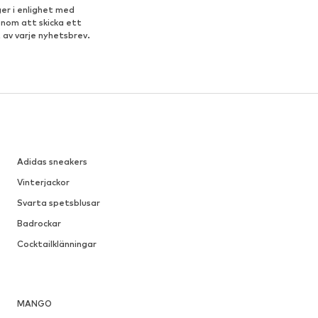
er i enlighet med
enom att skicka ett
 av varje nyhetsbrev.
Adidas sneakers
Vinterjackor
Svarta spetsblusar
Badrockar
Cocktailklänningar
MANGO