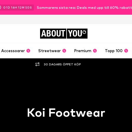
Sommarens sista rea: Deals med upp till 60% rabat
01
D
16
H
12
M
49
S
ABOUT
YOU
Accessoarer
Streetwear
Premium
Topp 100
30 DAGARS ÖPPET KÖP
Koi Footwear