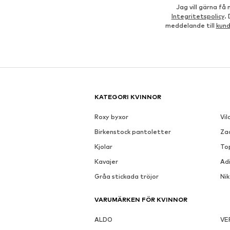
Jag vill gärna f
Integritetspolicy
.
meddelande till
kun
KATEGORI KVINNOR
Roxy byxor
Vil
Birkenstock pantoletter
Za
Kjolar
To
Kavajer
Ad
Gråa stickada tröjor
Ni
VARUMÄRKEN FÖR KVINNOR
ALDO
VE