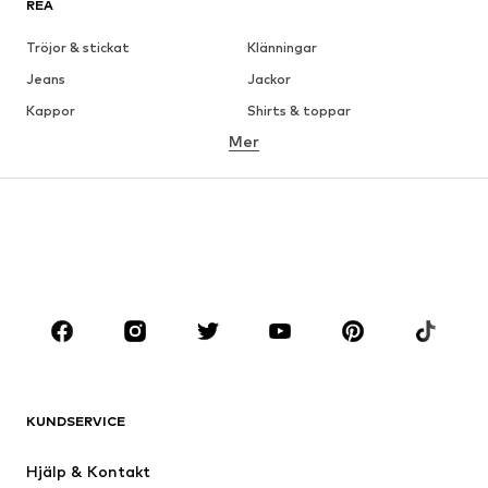
REA
Tröjor & stickat
Klänningar
Jeans
Jackor
Kappor
Shirts & toppar
Mer
Byxor
Underkläder
Kjolar
Blusar & tunikor
Sweat
Kavajer
Badkläder
Jumpsuits & overaller
Stora storlekar
Skor
Sport
Accessoarer
Premium
KLÄDER
KUNDSERVICE
Nytt
Populärt
Klänningar
Jeans
Hjälp & Kontakt
Shirts & toppar
Byxor