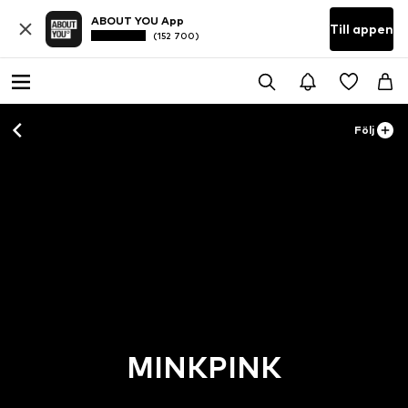
ABOUT YOU App
Till appen
(152 700)
Följ
MINKPINK