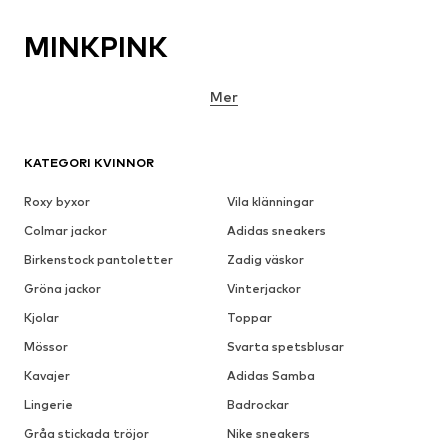
MINKPINK
Mer
KATEGORI KVINNOR
Roxy byxor
Vila klänningar
Colmar jackor
Adidas sneakers
Birkenstock pantoletter
Zadig väskor
Gröna jackor
Vinterjackor
Kjolar
Toppar
Mössor
Svarta spetsblusar
Kavajer
Adidas Samba
Lingerie
Badrockar
Gråa stickada tröjor
Nike sneakers