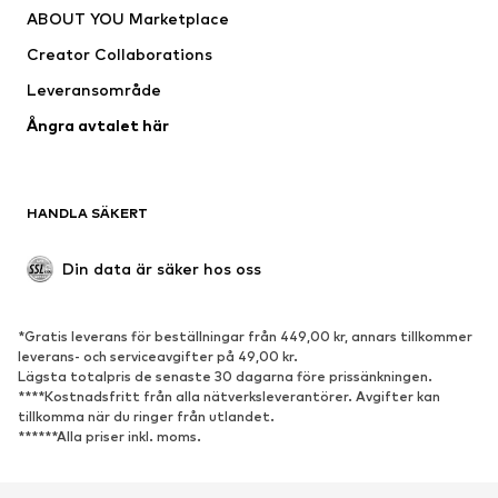
ABOUT YOU Marketplace
Jackor
Tröjor & stickat
Creator Collaborations
Underkläder
Blusar & tunikor
Leveransområde
Kappor
Kjolar
Ångra avtalet här
Badkläder
Sweat
Kavajer
Jumpsuits & overaller
Stora storlekar
Mammakläder
HANDLA SÄKERT
Tillfällen
Exklusiv
Upcycling
Din data är säker hos oss
SKOR
*Gratis leverans för beställningar från 449,00 kr, annars tillkommer
Nytt
Populärt
leverans- och serviceavgifter på 49,00 kr.
Lägsta totalpris de senaste 30 dagarna före prissänkningen.
Sneakers
Stövletter
****Kostnadsfritt från alla nätverksleverantörer. Avgifter kan
Pumps & högklackade skor
Stövlar
tillkomma när du ringer från utlandet.
******Alla priser inkl. moms.
Sandaler
Lågskor
Sportskor
Ballerinaskor