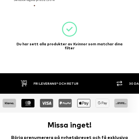
Du har sett alla produkter av Kvinnor som matchar dina
filter
FRI LEVERANS* OCH RETUR
30 D
Missa inget!
Börja prenumerera på nyhetsbrevet och få exklusiva