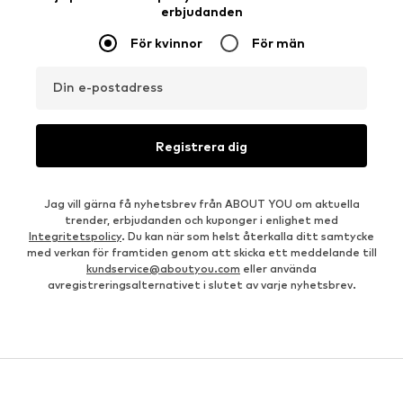
erbjudanden
För kvinnor
För män
Din e-postadress
Registrera dig
Jag vill gärna få nyhetsbrev från ABOUT YOU om aktuella
trender, erbjudanden och kuponger i enlighet med
Integritetspolicy
. Du kan när som helst återkalla ditt samtycke
med verkan för framtiden genom att skicka ett meddelande till
kundservice@aboutyou.com
eller använda
avregistreringsalternativet i slutet av varje nyhetsbrev.