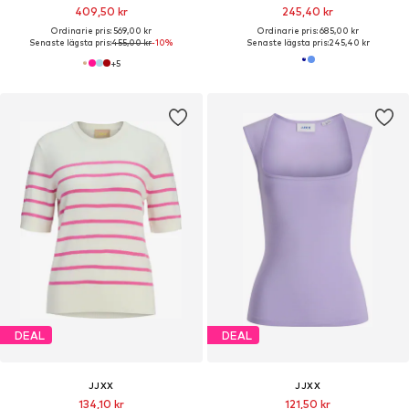
409,50 kr
245,40 kr
Ordinarie pris: 569,00 kr
Ordinarie pris: 685,00 kr
Senaste lägsta pris:
455,00 kr
-10%
Senaste lägsta pris:
245,40 kr
+
5
DEAL
DEAL
JJXX
JJXX
134,10 kr
121,50 kr