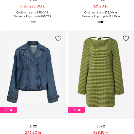
JJXX
JJXX
Från 235,00 kr
121,50 kr
Ordinarie pris: 399,00 kr
Ordinarie pris: 175,00 kr
Senaste lägsta pris:
105,75 kr
Senaste lägsta pris:
121,50 kr
DEAL
DEAL
JJXX
JJXX
276,50 kr
458,10 kr