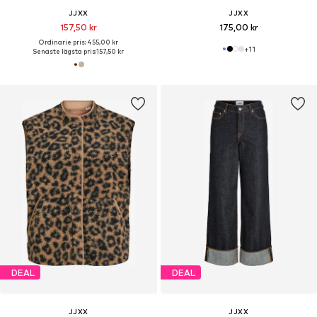
JJXX
JJXX
157,50 kr
175,00 kr
Ordinarie pris: 455,00 kr
+
11
Senaste lägsta pris:
157,50 kr
DEAL
DEAL
JJXX
JJXX