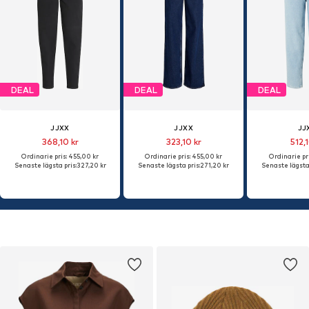
DEAL
DEAL
DEAL
JJXX
JJXX
JJ
368,10 kr
323,10 kr
512,
Ordinarie pris: 455,00 kr
Ordinarie pris: 455,00 kr
Ordinarie pri
Senaste lägsta pris:
327,20 kr
Senaste lägsta pris:
271,20 kr
Senaste lägsta 