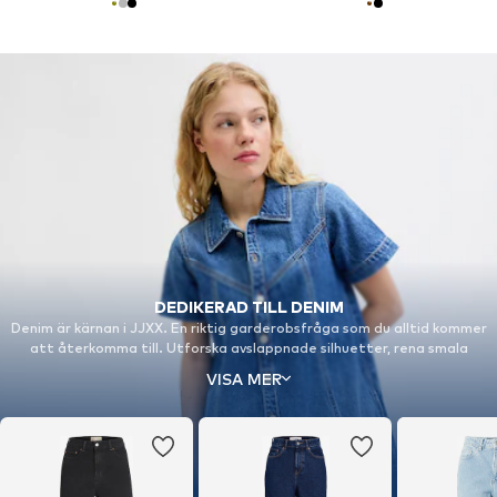
DEDIKERAD TILL DENIM
Denim är kärnan i JJXX. En riktig garderobsfråga som du alltid kommer
att återkomma till. Utforska avslappnade silhuetter, rena smala
passformer, klassiska raka skärningar och allt däremellan. Gjorda för
VISA MER
komfort och självförtroende, varje dag. Äg din look.