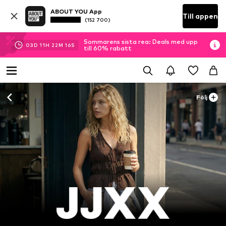
ABOUT YOU App
Till appen
(152 700)
Sommarens sista rea: Deals med upp
03
D
11
H
22
M
15
S
till 60% rabatt
Följ