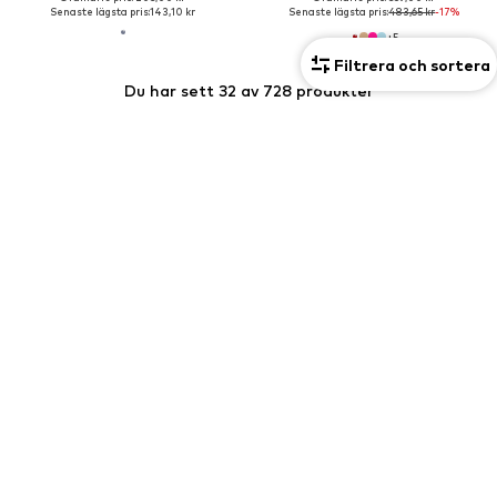
Senaste lägsta pris:
143,10 kr
Senaste lägsta pris:
483,65 kr
-17%
+
5
Filtrera och sortera
Du har sett 32 av 728 produkter