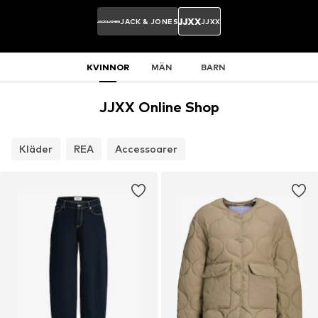
JACK & JONES
JJXX
KVINNOR
MÄN
BARN
JJXX Online Shop
Kläder
REA
Accessoarer