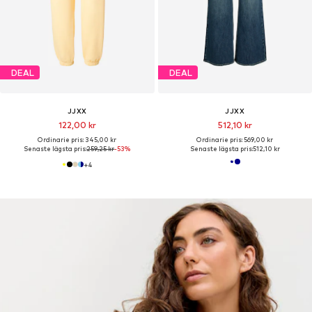
DEAL
DEAL
JJXX
JJXX
122,00 kr
512,10 kr
Ordinarie pris: 345,00 kr
Ordinarie pris: 569,00 kr
Senaste lägsta pris:
259,25 kr
-53%
Senaste lägsta pris:
512,10 kr
+
4