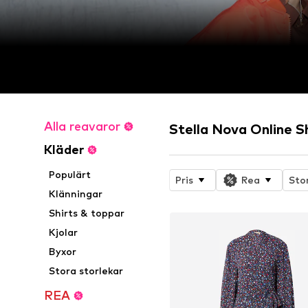
Alla reavaror
Stella Nova Online 
Kläder
Populärt
Pris
Rea
Sto
Klänningar
Shirts & toppar
Kjolar
Byxor
Stora storlekar
REA