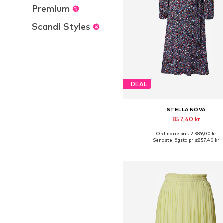
Premium
Scandi Styles
DEAL
STELLA NOVA
857,40 kr
Ordinarie pris: 2 389,00 kr
Tillgängliga storlekar: 36
Senaste lägsta pris:
857,40 kr
Lägg till i varukorge