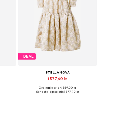
DEAL
STELLA NOVA
1 577,40 kr
Ordinarie pris: 4 389,00 kr
Tillgängliga storlekar: 38
Senaste lägsta pris:
1 577,40 kr
n
Lägg till i varukorgen