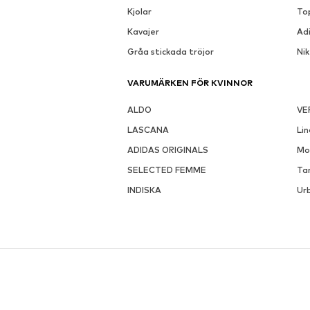
Kjolar
To
Kavajer
Ad
Gråa stickada tröjor
Ni
VARUMÄRKEN FÖR KVINNOR
ALDO
VE
LASCANA
Li
ADIDAS ORIGINALS
Mo
SELECTED FEMME
Ta
INDISKA
Urb