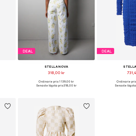
DEAL
DEAL
STELLA NOVA
STELL
318,00 kr
731,4
Ordinarie pris: 1 139,00 kr
Ordinarie pris
Tillgängliga storlekar: L
Tillgängliga st
Senaste lägsta pris:
318,00 kr
Senaste lägsta 
n
Lägg till i varukorgen
Lägg till i