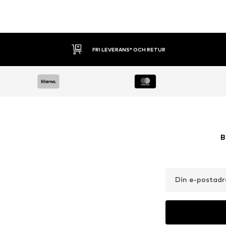
30 DAGARS ÖPPET KÖP
B
Din e-postadr