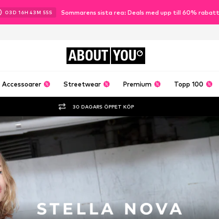
Sommarens sista rea: Deals med upp till 60% rabat
03
D
16
H
43
M
54
S
ABOUT
YOU
Accessoarer
Streetwear
Premium
Topp 100
30 DAGARS ÖPPET KÖP