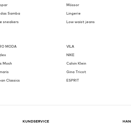
ppar
Mössor
idas Samba
Lingerie
ke sneakers
Low waist jeans
RO MODA
VILA
ndex
NIKE
s Mosh
Calvin Klein
maris
Gina Tricot
an Classics
ESPRIT
KUNDSERVICE
HAN