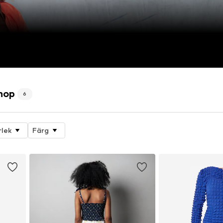
Shop
6
rlek
Färg