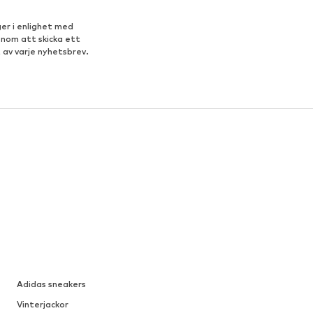
er i enlighet med
enom att skicka ett
 av varje nyhetsbrev.
Adidas sneakers
Vinterjackor