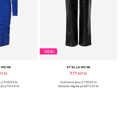
DEAL
A NOVA
STELLA NOVA
0 kr
977,40 kr
: 2 049,00 kr
Ordinarie pris: 2 729,00 kr
orlekar: 32-34
Tillgängliga storlekar: 40
pris:
731,40 kr
Senaste lägsta pris:
977,40 kr
 varukorgen
Lägg till i varukorgen