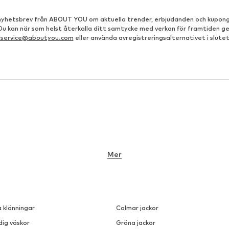
å nyhetsbrev från ABOUT YOU om aktuella trender, erbjudanden och kupong
 Du kan när som helst återkalla ditt samtycke med verkan för framtiden g
dservice@aboutyou.com
eller använda avregistreringsalternativet i slutet
Mer
a klänningar
Colmar jackor
dig väskor
Gröna jackor