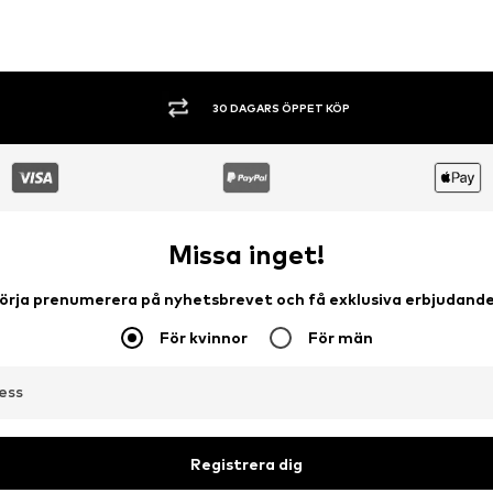
SHOPPA NU. BETALA INOM 60 DAGAR.
Missa inget!
örja prenumerera på nyhetsbrevet och få exklusiva erbjudand
För kvinnor
För män
ess
Registrera dig