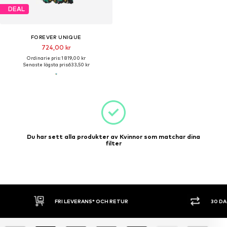
DEAL
FOREVER UNIQUE
724,00 kr
Ordinarie pris: 1 819,00 kr
Senaste lägsta pris:
633,50 kr
Du har sett alla produkter av Kvinnor som matchar dina
filter
FRI LEVERANS* OCH RETUR
30 D