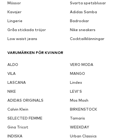
Mössor
Svarta spetsblusar
Kavajer
Adidas Samba
Lingerie
Badrockar
Gråa stickada tröjor
Nike sneakers
Low waist jeans
Cocktailklänningar
VARUMÄRKEN FÖR KVINNOR
ALDO
VERO MODA
VILA
MANGO
LASCANA
Lindex
NIKE
LEVI'S
ADIDAS ORIGINALS
Mos Mosh
Calvin Klein
BIRKENSTOCK
SELECTED FEMME
Tamaris
Gina Tricot
WEEKDAY
INDISKA
Urban Classics