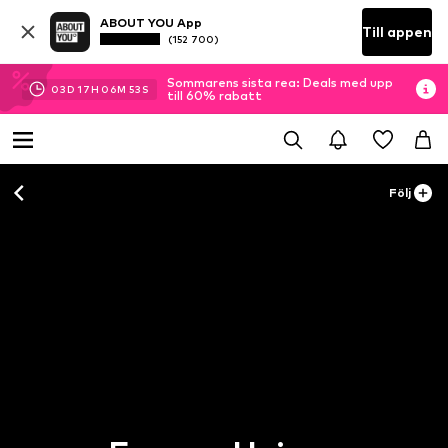
ABOUT YOU App
Till appen
(152 700)
Sommarens sista rea: Deals med upp
03
D
17
H
06
M
53
S
till 60% rabatt
Följ