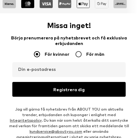
Missa inget!
Börja prenumerera på nyhetsbrevet och få exklusiva
erbjudanden
För kvinnor
För män
Din e-postadress
Registrera dig
Jag vill gärna få nyhetsbrev från ABOUT YOU om aktuella
trender, erbjudanden och kuponger i enlighet med
Integritetspolicy
. Du kan när som helst återkalla ditt samtycke
med verkan för framtiden genom att skicka ett meddelande till
kundservice@aboutyou.com
eller använda
avregistreringsalternativet i slutet av varje nyhetsbrev.