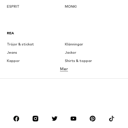
ESPRIT
MONKI
REA
Tröjor & stickat
Klänningar
Jeans
Jackor
Kappor
Shirts & toppar
Mer
Byxor
Underkläder
Kjolar
Blusar & tunikor
Sweat
Kavajer
Badkläder
Jumpsuits & overaller
Stora storlekar
Skor
Sport
Accessoarer
Premium